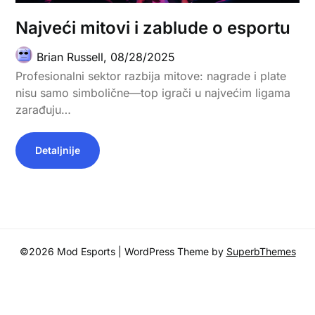
Najveći mitovi i zablude o esportu
Brian Russell,
08/28/2025
Profesionalni sektor razbija mitove: nagrade i plate
nisu samo simbolične—top igrači u najvećim ligama
zarađuju…
Detaljnije
©2026 Mod Esports
| WordPress Theme by
SuperbThemes