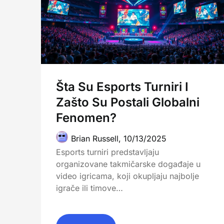
Šta Su Esports Turniri I
Zašto Su Postali Globalni
Fenomen?
Brian Russell,
10/13/2025
Esports turniri predstavljaju
organizovane takmičarske događaje u
video igricama, koji okupljaju najbolje
igrače ili timove…