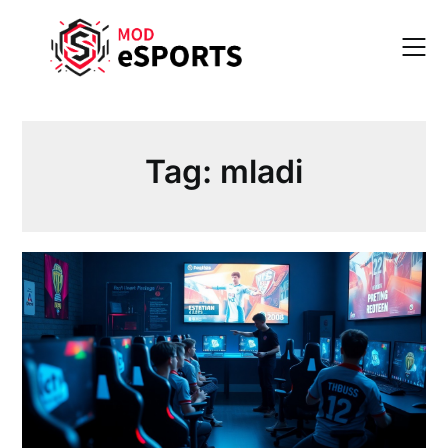
Skip
to
content
Tag:
mladi