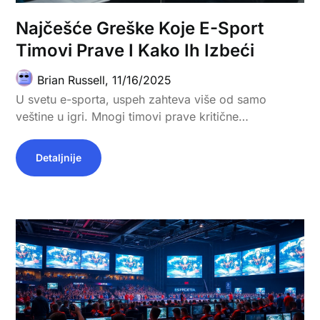
Najčešće Greške Koje E-Sport
Timovi Prave I Kako Ih Izbeći
Brian Russell,
11/16/2025
U svetu e-sporta, uspeh zahteva više od samo
veštine u igri. Mnogi timovi prave kritične…
Detaljnije