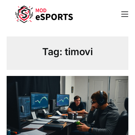
Skip
to
content
Tag:
timovi