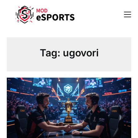
Skip
to
content
Tag:
ugovori