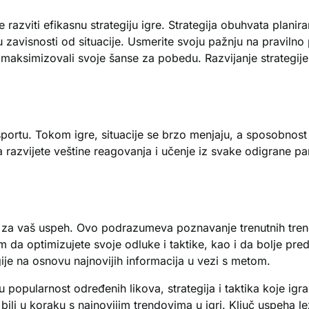
razviti efikasnu strategiju igre. Strategija obuhvata planira
u zavisnosti od situacije. Usmerite svoju pažnju na pravilno 
ksimizovali svoje šanse za pobedu. Razvijanje strategije 
esportu. Tokom igre, situacije se brzo menjaju, a sposobnos
 razvijete veštine reagovanja i učenje iz svake odigrane parti
a vaš uspeh. Ovo podrazumeva poznavanje trenutnih trendov
optimizujete svoje odluke i taktike, kao i da bolje predv
ije na osnovu najnovijih informacija u vezi s metom.
nu popularnost određenih likova, strategija i taktika koje i
e bili u koraku s najnovijim trendovima u igri. Ključ uspeha 