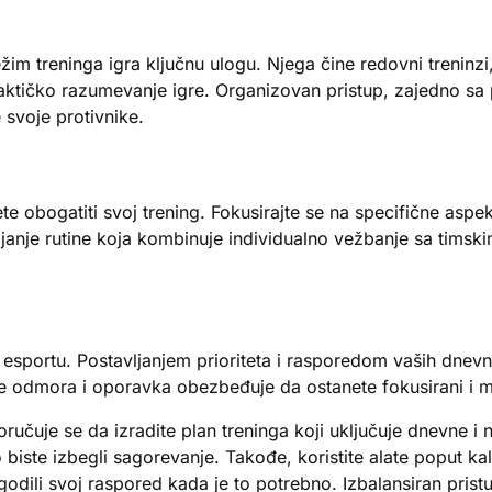
žim treninga igra ključnu ulogu. Njega čine redovni treninzi,
taktičko razumevanje igre. Organizovan pristup, zajedno s
 svoje protivnike.
te obogatiti svoj trening. Fokusirajte se na specifične aspek
ijanje rutine koja kombinuje individualno vežbanje sa timsk
sportu. Postavljanjem prioriteta i rasporedom vaših dnevni
je odmora i oporavka obezbeđuje da ostanete fokusirani i mo
učuje se da izradite plan treninga koji uključuje dnevne i 
biste izbegli sagorevanje. Takođe, koristite alate poput kale
godili svoj raspored kada je to potrebno. Izbalansiran pris