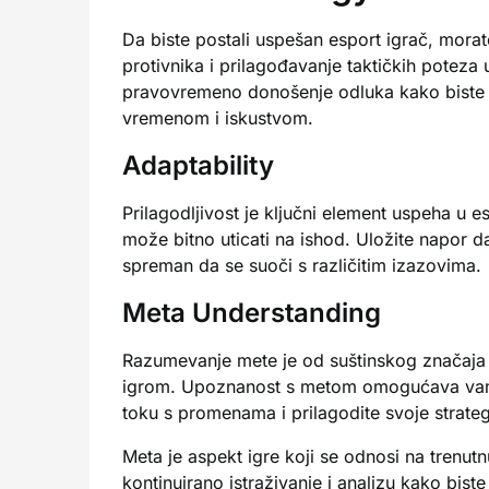
Da biste postali uspešan esport igrač, morate 
protivnika i prilagođavanje taktičkih poteza 
pravovremeno donošenje odluka kako biste ma
vremenom i iskustvom.
Adaptability
Prilagodljivost je ključni element uspeha u 
može bitno uticati na ishod. Uložite napor da
spreman da se suoči s različitim izazovima.
Meta Understanding
Razumevanje mete je od suštinskog značaja z
igrom. Upoznanost s metom omogućava vam da 
toku s promenama i prilagodite svoje strateg
Meta je aspekt igre koji se odnosi na trenut
kontinuirano istraživanje i analizu kako bist