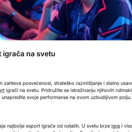
t igrača na svetu
on zahteva posvećenost, strateško razmišljanje i stalno usa
rt
igrači na svetu. Pridružite se istraživanju njihovih rutinsk
da unapredite svoje performanse na ovom uzbudljivom polju
aja najbolje esport igrače od ostalih. U svetu brze
igre
i vis