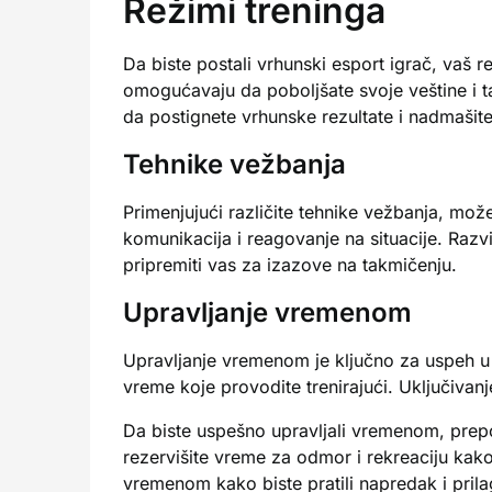
Režimi treninga
Da biste postali vrhunski esport igrač, vaš re
omogućavaju da poboljšate svoje veštine i 
da postignete vrhunske rezultate i nadmašite
Tehnike vežbanja
Primenjujući različite tehnike vežbanja, može
komunikacija i reagovanje na situacije. Razv
pripremiti vas za izazove na takmičenju.
Upravljanje vremenom
Upravljanje vremenom je ključno za uspeh u e
vreme koje provodite trenirajući. Uključivan
Da biste uspešno upravljali vremenom, prepor
rezervišite vreme za odmor i rekreaciju kako 
vremenom kako biste pratili napredak i prila