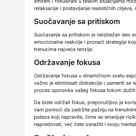
smireni i fokusirani u teškim situacijama mo
relaksacije i postavljanje realističnih cilje
Suočavanje sa pritiskom
Suočavanje sa pritiskom je neizbežan deo esp
emocionalne reakcije i pronaći strategije ko
trenucima najveće tenzije.
Održavanje fokusa
Održavanje fokusa u dinamičnom svetu esport
važno je eliminisati distrakcije i usmeriti s
proces oporavka vašeg fokusa tokom dužih s
Da biste održali fokus, preporučljivo je kori
vam pomoći da zadržite pažnju na trenutnim
poteza koji napravite, čime se smanjuje riz
napredovati, već ćete osnažiti i svoju menta