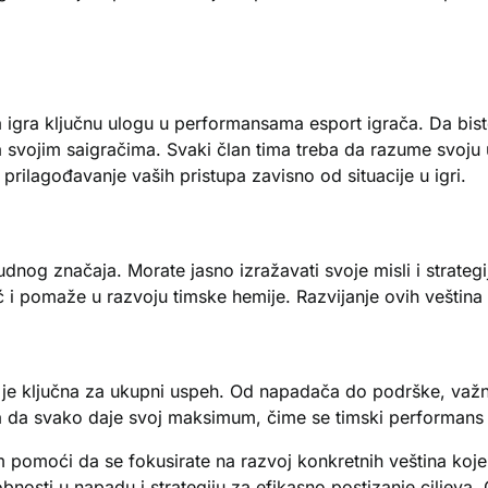
igra ključnu ulogu u performansama esport igrača. Da biste
 svojim saigračima. Svaki član tima treba da razume svoju 
 prilagođavanje vaših pristupa zavisno od situacije u igri.
dnog značaja. Morate jasno izražavati svoje misli i strategi
i pomaže u razvoju timske hemije. Razvijanje ovih veština
a je ključna za ukupni uspeh. Od napadača do podrške, važn
a da svako daje svoj maksimum, čime se timski performans 
 pomoći da se fokusirate na razvoj konkretnih veština koje
nosti u napadu i strategiju za efikasno postizanje ciljeva