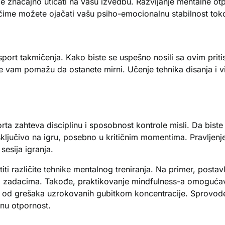
že značajno uticati na vašu izvedbu. Razvijanje mentalne o
va, čime možete ojačati vašu psiho-emocionalnu stabilnost to
ort takmičenja. Kako biste se uspešno nosili sa ovim pritis
je vam pomažu da ostanete mirni. Učenje tehnika disanja i v
a zahteva disciplinu i sposobnost kontrole misli. Da biste 
e isključivo na igru, posebno u kritičnim momentima. Pravljenj
esija igranja.
stiti različite tehnike mentalnog treniranja. Na primer, post
 zadacima. Takođe, praktikovanje mindfulness-a omogućava
ik od grešaka uzrokovanih gubitkom koncentracije. Sprovode
lnu otpornost.