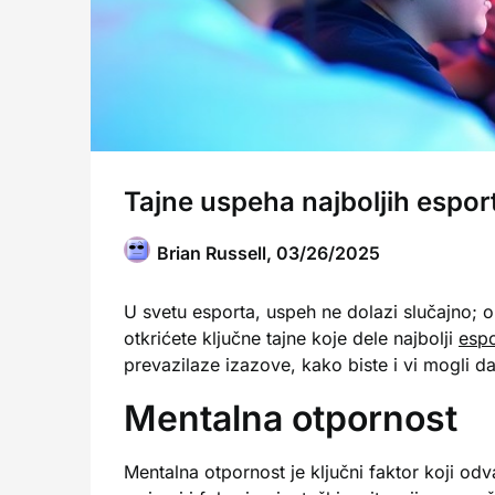
Tajne uspeha najboljih espor
Brian Russell,
03/26/2025
U svetu esporta, uspeh ne dolazi slučajno; 
otkrićete ključne tajne koje dele najbolji
espo
prevazilaze izazove, kako biste i vi mogli 
Mentalna otpornost
Mentalna otpornost je ključni faktor koji odv