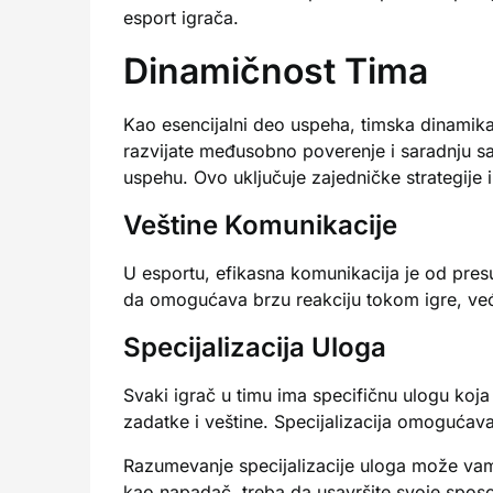
esport igrača.
Dinamičnost Tima
Kao esencijalni deo uspeha, timska dinamika 
razvijate međusobno poverenje i saradnju sa
uspehu. Ovo uključuje zajedničke strategije i
Veštine Komunikacije
U esportu, efikasna komunikacija je od presu
da omogućava brzu reakciju tokom igre, već 
Specijalizacija Uloga
Svaki igrač u timu ima specifičnu ulogu koj
zadatke i veštine. Specijalizacija omogućav
Razumevanje specijalizacije uloga može vam
kao napadač, treba da usavršite svoje sposob