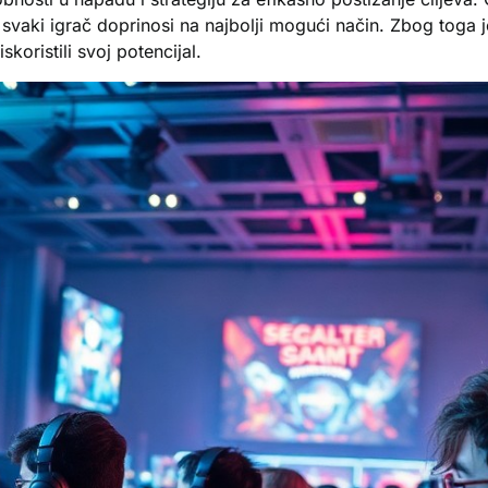
vaki igrač doprinosi na najbolji mogući način. Zbog toga je
koristili svoj potencijal.