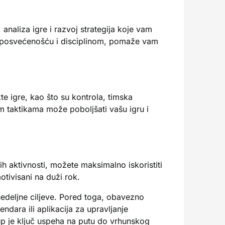
 analiza igre i razvoj strategija koje vam
a posvećenošću i disciplinom, pomaže vam
te igre, kao što su kontrola, timska
im taktikama može poboljšati vašu igru i
h aktivnosti, možete maksimalno iskoristiti
tivisani na duži rok.
nedeljne ciljeve. Pored toga, obavezno
ndara ili aplikacija za upravljanje
tup je ključ uspeha na putu do vrhunskog