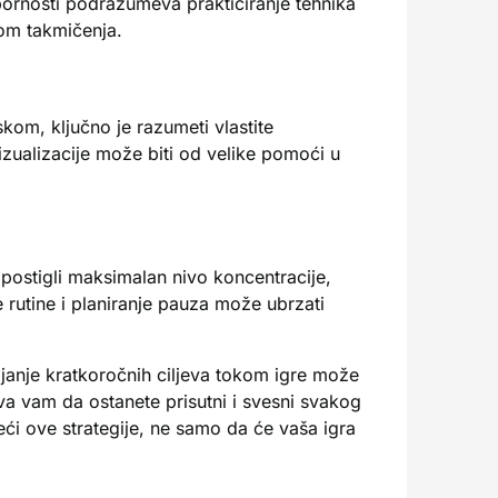
tpornosti podrazumeva prakticiranje tehnika
kom takmičenja.
kom, ključno je razumeti vlastite
izualizacije može biti od velike pomoći u
postigli maksimalan nivo koncentracije,
e rutine i planiranje pauza može ubrzati
avljanje kratkoročnih ciljeva tokom igre može
 vam da ostanete prisutni i svesni svakog
ći ove strategije, ne samo da će vaša igra