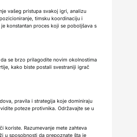
nje vašeg pristupa svakoj igri, analizu
pozicioniranje, timsku koordinaciju i
je konstantan proces koji se poboljšava s
t da se brzo prilagodite novim okolnostima
je, kako biste postali svestraniji igrač
a, pravila i strategija koje dominiraju
idite poteze protivnika. Održavajte se u
grači koriste. Razumevanje mete zahteva
leži u sposobnosti da prepoznate šta je