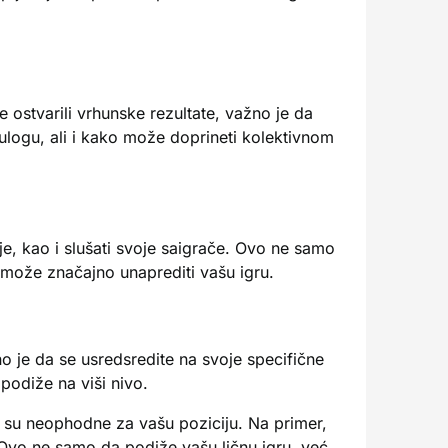
 ostvarili vrhunske rezultate, važno je da
ulogu, ali i kako može doprineti kolektivnom
je, kao i slušati svoje saigrače. Ovo ne samo
 može značajno unaprediti vašu igru.
o je da se usredsredite na svoje specifične
podiže na viši nivo.
 su neophodne za vašu poziciju. Na primer,
. Ovo ne samo da podiže vašu ličnu igru, već