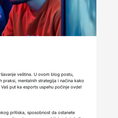
vršavanje veština. U ovom blog postu,
ih praksi, mentalnih strategija i načina kako
. Vaš put ka esports uspehu počinje ovde!
okog pritiska, sposobnost da ostanete