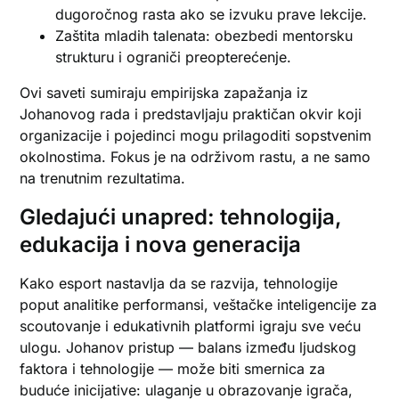
dugoročnog rasta ako se izvuku prave lekcije.
Zaštita mladih talenata: obezbedi mentorsku
strukturu i ograniči preopterećenje.
Ovi saveti sumiraju empirijska zapažanja iz
Johanovog rada i predstavljaju praktičan okvir koji
organizacije i pojedinci mogu prilagoditi sopstvenim
okolnostima. Fokus je na održivom rastu, a ne samo
na trenutnim rezultatima.
Gledajući unapred: tehnologija,
edukacija i nova generacija
Kako esport nastavlja da se razvija, tehnologije
poput analitike performansi, veštačke inteligencije za
scoutovanje i edukativnih platformi igraju sve veću
ulogu. Johanov pristup — balans između ljudskog
faktora i tehnologije — može biti smernica za
buduće inicijative: ulaganje u obrazovanje igrača,