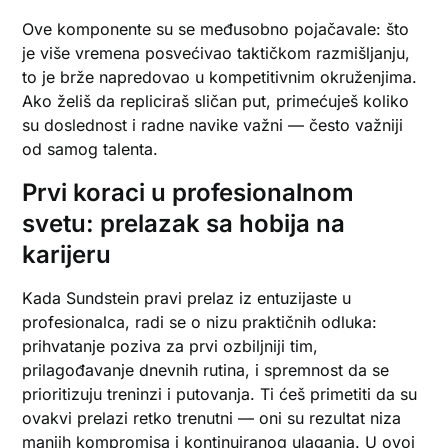
Ove komponente su se međusobno pojačavale: što
je više vremena posvećivao taktičkom razmišljanju,
to je brže napredovao u kompetitivnim okruženjima.
Ako želiš da repliciraš sličan put, primećuješ koliko
su doslednost i radne navike važni — često važniji
od samog talenta.
Prvi koraci u profesionalnom
svetu: prelazak sa hobija na
karijeru
Kada Sundstein pravi prelaz iz entuzijaste u
profesionalca, radi se o nizu praktičnih odluka:
prihvatanje poziva za prvi ozbiljniji tim,
prilagođavanje dnevnih rutina, i spremnost da se
prioritizuju treninzi i putovanja. Ti ćeš primetiti da su
ovakvi prelazi retko trenutni — oni su rezultat niza
manjih kompromisa i kontinuiranog ulaganja. U ovoj