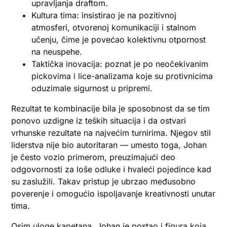
upravljanja draftom.
Kultura tima: insistirao je na pozitivnoj
atmosferi, otvorenoj komunikaciji i stalnom
učenju, čime je povećao kolektivnu otpornost
na neuspehe.
Taktička inovacija: poznat je po neočekivanim
pickovima i lice-analizama koje su protivnicima
oduzimale sigurnost u pripremi.
Rezultat te kombinacije bila je sposobnost da se tim
ponovo uzdigne iz teških situacija i da ostvari
vrhunske rezultate na najvećim turnirima. Njegov stil
liderstva nije bio autoritaran — umesto toga, Johan
je često vozio primerom, preuzimajući deo
odgovornosti za loše odluke i hvaleći pojedince kad
su zaslužili. Takav pristup je ubrzao međusobno
poverenje i omogućio ispoljavanje kreativnosti unutar
tima.
Osim uloge kapetana, Johan je postao i figura koja