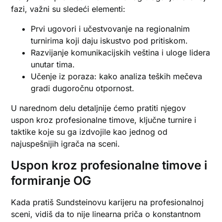
fazi, važni su sledeći elementi:
Prvi ugovori i učestvovanje na regionalnim
turnirima koji daju iskustvo pod pritiskom.
Razvijanje komunikacijskih veština i uloge lidera
unutar tima.
Učenje iz poraza: kako analiza teških mečeva
gradi dugoročnu otpornost.
U narednom delu detaljnije ćemo pratiti njegov
uspon kroz profesionalne timove, ključne turnire i
taktike koje su ga izdvojile kao jednog od
najuspešnijih igrača na sceni.
Uspon kroz profesionalne timove i
formiranje OG
Kada pratiš Sundsteinovu karijeru na profesionalnoj
sceni, vidiš da to nije linearna priča o konstantnom