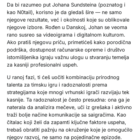
Da bi razumeo put Johana Sundsteina (poznatog i
kao N0tail), korisno je da gledaš šire — ne samo
njegove rezultate, već i okolnosti koje su oblikovale
njegove izbore. Rođen u Danskoj, Johan se veoma
rano susreo sa videoigrama i digitalnom kulturom.
Ako pratiš njegovu priču, primetićeš kako porodična
podrška, dostupnost računarske opreme i društvo
istomišljenika igraju važnu ulogu u stvaranju temelja
za kasniji profesionalni uspeh.
U ranoj fazi, ti ćeš uočiti kombinaciju prirodnog
talenta za timsku igru i radoznalosti prema
strategijama koje mnogi vrhunski igrači razvijaju tek
kasnije. Ta radoznalost je često presudna: ona ga je
naterala da analizira mečeve, uči iz grešaka i aktivno
traži bolje načine komunikacije sa saigračima. Kao
čitalac koji želi da zapamti ključne faktore uspeha,
trebaš obratiti pažnju na okruženje koje je omogućilo
njegov razvoj, ne samo na pojedinačne epizode.