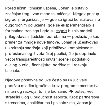
Pored ličnih i timskih uspeha, Johan je ostavio
značajan trag i van mape takmičenja. Njegov pristup
izgradnji organizacije — gde su igrači konsultovani o
dugoročnim odlukama, gde se eksperimentisalo s
formatima treninga i gde su
esport
biznis modeli
prilagođavani ljudskim potrebama — poslužio je kao
primer za mnoge nove timove. Johan je učestvovao
u kreiranju sadržaja koji približava kompleksnost
profesionalnog života široj publici, što je doprinelo
većoj transparentnosti unutar scene i podstaklo
dijalog o etici, finansijskoj održivosti i razvoju
talenata.
Njegove poslovne odluke često su uključivale
podršku mlađim igračima kroz programe mentorstva
i internog razvoja; to nije bio samo PR potez, već
strateški ulog u budućnost esporta. Kroz partnerstva
s trenerima, analitičarima i psiholozima, Johan je