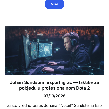
Više
Johan Sundstein esport igrač — taktike za
pobjedu u profesionalnom Dota 2
07/13/2026
Zašto vredno pratiš Johana “N0tail” Sundsteina kao