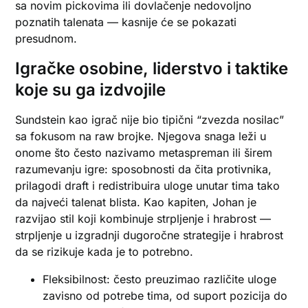
sa novim pickovima ili dovlačenje nedovoljno
poznatih talenata — kasnije će se pokazati
presudnom.
Igračke osobine, liderstvo i taktike
koje su ga izdvojile
Sundstein kao igrač nije bio tipični “zvezda nosilac”
sa fokusom na raw brojke. Njegova snaga leži u
onome što često nazivamo metaspreman ili širem
razumevanju igre: sposobnosti da čita protivnika,
prilagodi draft i redistribuira uloge unutar tima tako
da najveći talenat blista. Kao kapiten, Johan je
razvijao stil koji kombinuje strpljenje i hrabrost —
strpljenje u izgradnji dugoročne strategije i hrabrost
da se rizikuje kada je to potrebno.
Fleksibilnost: često preuzimao različite uloge
zavisno od potrebe tima, od suport pozicija do