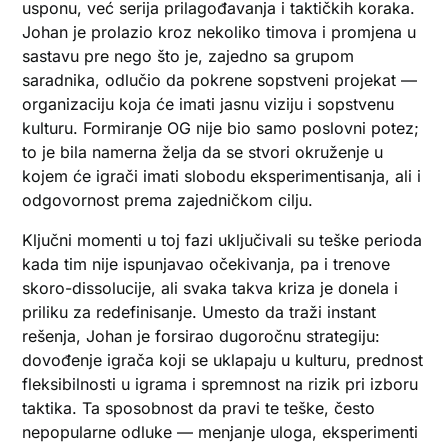
usponu, već serija prilagođavanja i taktičkih koraka.
Johan je prolazio kroz nekoliko timova i promjena u
sastavu pre nego što je, zajedno sa grupom
saradnika, odlučio da pokrene sopstveni projekat —
organizaciju koja će imati jasnu viziju i sopstvenu
kulturu. Formiranje OG nije bio samo poslovni potez;
to je bila namerna želja da se stvori okruženje u
kojem će igrači imati slobodu eksperimentisanja, ali i
odgovornost prema zajedničkom cilju.
Ključni momenti u toj fazi uključivali su teške perioda
kada tim nije ispunjavao očekivanja, pa i trenove
skoro-dissolucije, ali svaka takva kriza je donela i
priliku za redefinisanje. Umesto da traži instant
rešenja, Johan je forsirao dugoročnu strategiju:
dovođenje igrača koji se uklapaju u kulturu, prednost
fleksibilnosti u igrama i spremnost na rizik pri izboru
taktika. Ta sposobnost da pravi te teške, često
nepopularne odluke — menjanje uloga, eksperimenti