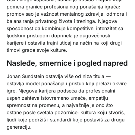
pomera granice profesionalnog ponašanja igrača:
promovisao je važnost mentalnog zdravlja, odmora i
balansiranja privatnog života i treninga. Njegova
sposobnost da kombinuje kompetitivni intenzitet sa
ljudskim pristupom doprinela je dugovečnosti
karijere i ostavila trajni uticaj na način na koji drugi
timovi grade svoje kulture.
Nasleđe, smernice i pogled napred
Johan Sundstein ostavlja više od niza titula —
ostavlja model ponašanja i pristup koji prelazi okvire
igre. Njegova karijera podseća da profesionalni
uspeh zahteva istovremeno umeće, empatiju i
spremnost na promenu, a najvažnije je ono što
ostane posle svetala pozornice: kultura koju stvoriš,
ljudi koje podržiš i standardi koje postaviš za drugu
generaciju.