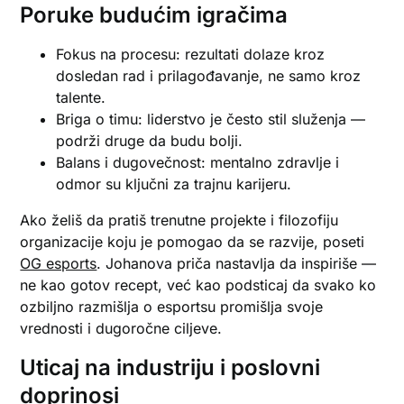
Poruke budućim igračima
Fokus na procesu: rezultati dolaze kroz
dosledan rad i prilagođavanje, ne samo kroz
talente.
Briga o timu: liderstvo je često stil služenja —
podrži druge da budu bolji.
Balans i dugovečnost: mentalno zdravlje i
odmor su ključni za trajnu karijeru.
Ako želiš da pratiš trenutne projekte i filozofiju
organizacije koju je pomogao da se razvije, poseti
OG esports
. Johanova priča nastavlja da inspiriše —
ne kao gotov recept, već kao podsticaj da svako ko
ozbiljno razmišlja o esportsu promišlja svoje
vrednosti i dugoročne ciljeve.
Uticaj na industriju i poslovni
doprinosi