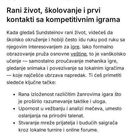
Rani život, školovanje i prvi
kontakti sa kompetitivnim igrama
Kada gledaš Sundsteinov rani život, videćeš da
školsko okruženje i hobiji često idu ruku pod ruku sa
njegovim interesovanjem za
igre
. Iako formalno
obrazovanje pruža osnovne
veštine
, to je vanškolsko
učenje — samostalno proučavanje mehanika igre,
gledanje snimaka i povezivanje sa lokalnim igračima
— koje najčešće ubrzava napredak. Ti ćeš primetiti
sledeće ključne tačke:
Rana izloženost različitim žanrovima igara što
je proširilo razumevanje taktike i uloga.
Upornost u vežbanju i analizi mečeva, umesto
oslanjanja na prirodni talenat.
Stvaranje mreže prijatelja i budućih saigrača
kroz lokalne turnire i online forume.