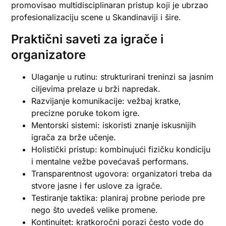
promovisao multidisciplinaran pristup koji je ubrzao
profesionalizaciju scene u Skandinaviji i šire.
Praktični saveti za igrače i
organizatore
Ulaganje u rutinu: strukturirani treninzi sa jasnim
ciljevima prelaze u brži napredak.
Razvijanje komunikacije: vežbaj kratke,
precizne poruke tokom igre.
Mentorski sistemi: iskoristi znanje iskusnijih
igrača za brže učenje.
Holistički pristup: kombinujući fizičku kondiciju
i mentalne vežbe povećavaš performans.
Transparentnost ugovora: organizatori treba da
stvore jasne i fer uslove za igrače.
Testiranje taktika: planiraj probne periode pre
nego što uvedeš velike promene.
Kontinuitet: kratkoročni porazi često vode do