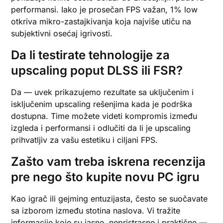
performansi. Iako je prosečan FPS važan, 1% low
otkriva mikro-zastajkivanja koja najviše utiču na
subjektivni osećaj igrivosti.
Da li testirate tehnologije za
upscaling poput DLSS ili FSR?
Da — uvek prikazujemo rezultate sa uključenim i
isključenim upscaling rešenjima kada je podrška
dostupna. Time možete videti kompromis između
izgleda i performansi i odlučiti da li je upscaling
prihvatljiv za vašu estetiku i ciljani FPS.
Zašto vam treba iskrena recenzija
pre nego što kupite novu PC igru
Kao igrač ili gejming entuzijasta, često se suočavate
sa izborom između stotina naslova. Vi tražite
informacije koje su jasne, nepristrasne i praktične —