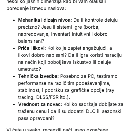
nekoliko jasnih dimenzija kao bi vam olakšali
poređenje između naslova:
Mehanika i dizajn nivoa:
Da li kontrole deluju
precizno? Jesu li sistemi igre (borba,
napredovanje, inventar) intuitivni i dobro
balansirani?
Priča i likovi:
Koliko je zaplet angažujući, a
likovi dobro napisani? Da li igra koristi naraciju
na način koji poboljšava iskustvo ili deluje
umetnuto?
Tehnička izvedba:
Posebno za PC, testiramo
performanse na različitim podešavanjima,
stabilnost, i podršku za grafičke opcije (ray
tracing, DLSS/FSR itd.).
Vrednost za novac:
Koliko sadržaja dobijate za
traženu cenu i da li su dodatni DLC ili sezonski
pass opravdani?
Vi ćete u svakoj recenziji naći jasno označene