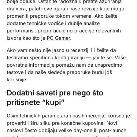
bolje odluke. Ostanite radoznali: pratite ažuriranja
drajvera, patch-eve igara i naše revizije koje mogu
promeniti preporuke tokom vremena. Ako želite
dodatne tehničke vodiče i dublje analize
performansi, preporučujemo praćenje relevantnih
izvora kao što je
PC Gamer
.
Ako vam nešto nije jasno u recenziji ili želite da
testiramo specifičnu konfiguraciju — javite se. Vaše
povratne informacije pomažu nam da unapredimo
testove i da naše sledeće preporuke budu još
korisnije.
Dodatni saveti pre nego što
pritisnete “kupi”
Osim tehničkih parametara i naših merenja, korisno je
proveriti i širu sliku pre konačne kupovine. Novi
naslovi često dobijaju velike day-one ili post-launch