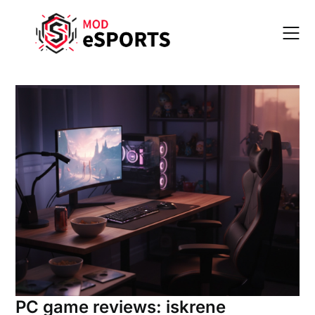
Skip
to
content
PC game reviews: iskrene