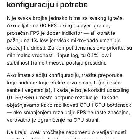
konfiguraciju i potrebe
Nije svaka brojka jednako bitna za svakog igrača.
Ako ciljate na 60 FPS u singleplayer igrama,
prosečan FPS je dobar indikator — ali obratite
pažnju na 1% low jer višak mikro-pada umanjuje
osećaj fluidnosti. Za kompetitivne naslove prioritet su
minimalne vrednosti i input lag; tu 0.1% low i
stabilnost frame timeova postaju presudni.
Ako imate slabiju konfiguraciju, tražite preporuke
koje nudimo: koje efekte prvo smanjiti (najčešće
senke i vegetacija), i kada je bolje koristiti upscaling
(DLSS/FSR) umesto potpune rezolucije. Takođe
objašnjavamo kako razlikovati CPU i GPU bottleneck
— ako smanjenjem rezolucije FPS ne raste značajno,
verovatno je ograničenje na CPU strani.
Na kraju, uvek pročitajte napomenu o varijabilnosti