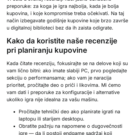
preporuke: za koga je igra najbolja, kada je bolja
kupovina, i koje kompromise treba očekivati. Na taj
način izbegavate godišnje kupovine koje brzo završe
u digitalnoj biblioteci bez da ih zaista odigrate.
Kako da koristite naše recenzije
pri planiranju kupovine
Kada čitate recenziju, fokusirajte se na delove koji su
vam lično bitni: ako imate slabiji PC, prvo pogledajte
sekciju o performansama; ako vam je naracija
prioritet, pročitajte deo o priči i likovima. Mi ćemo
vam dati i preporuke za konfiguracije i alternative
ukoliko igra nije idealna za vašu mašinu.
Pročitajte tehnički deo ako planirate igrati na
laptopu ili starijem desktopu.
Obratite pažnju na napomene o dugovečnosti
igre — da li postoji endgame sadržaj koji