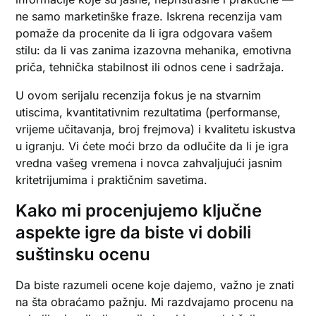
ne samo marketinške fraze. Iskrena recenzija vam
pomaže da procenite da li igra odgovara vašem
stilu: da li vas zanima izazovna mehanika, emotivna
priča, tehnička stabilnost ili odnos cene i sadržaja.
U ovom serijalu recenzija fokus je na stvarnim
utiscima, kvantitativnim rezultatima (performanse,
vrijeme učitavanja, broj frejmova) i kvalitetu iskustva
u igranju. Vi ćete moći brzo da odlučite da li je igra
vredna vašeg vremena i novca zahvaljujući jasnim
kritetrijumima i praktičnim savetima.
Kako mi procenjujemo ključne
aspekte igre da biste vi dobili
suštinsku ocenu
Da biste razumeli ocene koje dajemo, važno je znati
na šta obraćamo pažnju. Mi razdvajamo procenu na