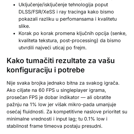
Uključenje/isključenje tehnologija poput
DLSS/FSR/XeSS i ray tracinga kako bismo
pokazali razliku u perfomansama i kvalitetu
slike.
Korak po korak promena ključnih opcija (senke,
kvaliteta tekstura, post-processing) da bismo
utvrdili najveći uticaj po frejm.
Kako tumačiti rezultate za vašu
konfiguraciju i potrebe
Nije svaka brojka jednako bitna za svakog igrača.
Ako ciljate na 60 FPS u singleplayer igrama,
prosečan FPS je dobar indikator — ali obratite
pažnju na 1% low jer višak mikro-pada umanjuje
osećaj fluidnosti. Za kompetitivne naslove prioritet su
minimalne vrednosti i input lag; tu 0.1% low i
stabilnost frame timeova postaju presudni.