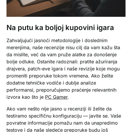
Na putu ka boljoj kupovini igara
Zahvaljujući jasnoći metodologije i doslednim
merenjima, naše recenzije nisu cilj da vam kažu šta
da mislite, već da vam pruže alatke za donošenje
bolje odluke. Ostanite radoznali: pratite ažuriranja
drajvera, patch-eve igara i naše revizije koje mogu
promeniti preporuke tokom vremena. Ako želite
dodatne tehničke vodiče i dublje analize
performansi, preporučujemo praćenje relevantnih
izvora kao što je
PC Gamer
.
Ako vam nešto nije jasno u recenziji ili želite da
testiramo specifičnu konfiguraciju — javite se. Vaše
povratne informacije pomažu nam da unapredimo
testove i da naše sledeće preporuke budu još