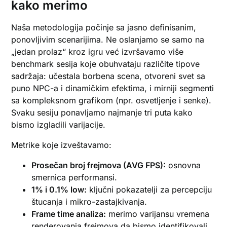
kako merimo
Naša metodologija počinje sa jasno definisanim,
ponovljivim scenarijima. Ne oslanjamo se samo na
„jedan prolaz“ kroz igru već izvršavamo više
benchmark sesija koje obuhvataju različite tipove
sadržaja: učestala borbena scena, otvoreni svet sa
puno NPC-a i dinamičkim efektima, i mirniji segmenti
sa kompleksnom grafikom (npr. osvetljenje i senke).
Svaku sesiju ponavljamo najmanje tri puta kako
bismo izgladili varijacije.
Metrike koje izveštavamo:
Prosečan broj frejmova (AVG FPS):
osnovna
smernica performansi.
1% i 0.1% low:
ključni pokazatelji za percepciju
štucanja i mikro-zastajkivanja.
Frame time analiza:
merimo varijansu vremena
renderovanja frejmova da bismo identifikovali