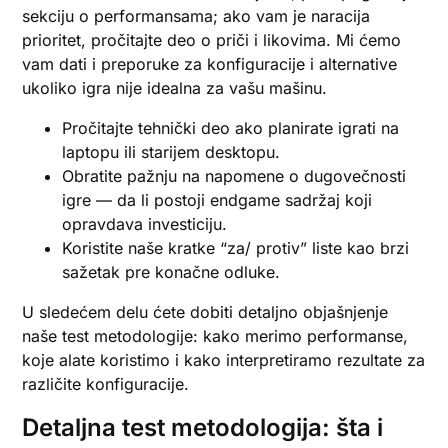
sekciju o performansama; ako vam je naracija
prioritet, pročitajte deo o priči i likovima. Mi ćemo
vam dati i preporuke za konfiguracije i alternative
ukoliko igra nije idealna za vašu mašinu.
Pročitajte tehnički deo ako planirate igrati na
laptopu ili starijem desktopu.
Obratite pažnju na napomene o dugovečnosti
igre — da li postoji endgame sadržaj koji
opravdava investiciju.
Koristite naše kratke “za/ protiv” liste kao brzi
sažetak pre konačne odluke.
U sledećem delu ćete dobiti detaljno objašnjenje
naše test metodologije: kako merimo performanse,
koje alate koristimo i kako interpretiramo rezultate za
različite konfiguracije.
Detaljna test metodologija: šta i