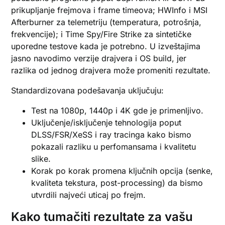
prikupljanje frejmova i frame timeova; HWInfo i MSI
Afterburner za telemetriju (temperatura, potrošnja,
frekvencije); i Time Spy/Fire Strike za sintetičke
uporedne testove kada je potrebno. U izveštajima
jasno navodimo verzije drajvera i OS build, jer
razlika od jednog drajvera može promeniti rezultate.
Standardizovana podešavanja uključuju:
Test na 1080p, 1440p i 4K gde je primenljivo.
Uključenje/isključenje tehnologija poput
DLSS/FSR/XeSS i ray tracinga kako bismo
pokazali razliku u perfomansama i kvalitetu
slike.
Korak po korak promena ključnih opcija (senke,
kvaliteta tekstura, post-processing) da bismo
utvrdili najveći uticaj po frejm.
Kako tumačiti rezultate za vašu