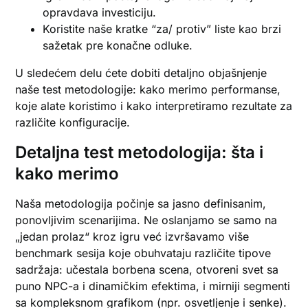
opravdava investiciju.
Koristite naše kratke “za/ protiv” liste kao brzi
sažetak pre konačne odluke.
U sledećem delu ćete dobiti detaljno objašnjenje
naše test metodologije: kako merimo performanse,
koje alate koristimo i kako interpretiramo rezultate za
različite konfiguracije.
Detaljna test metodologija: šta i
kako merimo
Naša metodologija počinje sa jasno definisanim,
ponovljivim scenarijima. Ne oslanjamo se samo na
„jedan prolaz“ kroz igru već izvršavamo više
benchmark sesija koje obuhvataju različite tipove
sadržaja: učestala borbena scena, otvoreni svet sa
puno NPC-a i dinamičkim efektima, i mirniji segmenti
sa kompleksnom grafikom (npr. osvetljenje i senke).