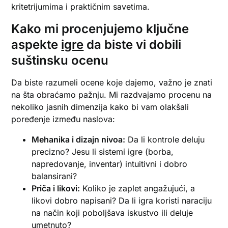
kritetrijumima i praktičnim savetima.
Kako mi procenjujemo ključne
aspekte
igre
da biste vi dobili
suštinsku ocenu
Da biste razumeli ocene koje dajemo, važno je znati
na šta obraćamo pažnju. Mi razdvajamo procenu na
nekoliko jasnih dimenzija kako bi vam olakšali
poređenje između naslova:
Mehanika i dizajn nivoa:
Da li kontrole deluju
precizno? Jesu li sistemi igre (borba,
napredovanje, inventar) intuitivni i dobro
balansirani?
Priča i likovi:
Koliko je zaplet angažujući, a
likovi dobro napisani? Da li igra koristi naraciju
na način koji poboljšava iskustvo ili deluje
umetnuto?