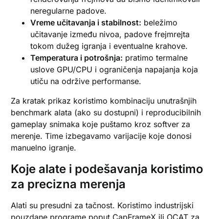
neregularne padove.
Vreme učitavanja i stabilnost:
beležimo
učitavanje između nivoa, padove frejmrejta
tokom dužeg igranja i eventualne krahove.
Temperatura i potrošnja:
pratimo termalne
uslove GPU/CPU i ograničenja napajanja koja
utiču na održive performanse.
Za kratak prikaz koristimo kombinaciju unutrašnjih
benchmark alata (ako su dostupni) i reproducibilnih
gameplay snimaka koje puštamo kroz softver za
merenje. Time izbegavamo varijacije koje donosi
manuelno igranje.
Koje alate i podešavanja koristimo
za precizna merenja
Alati su presudni za tačnost. Koristimo industrijski
pouzdane programe poput CapFrameX ili OCAT za