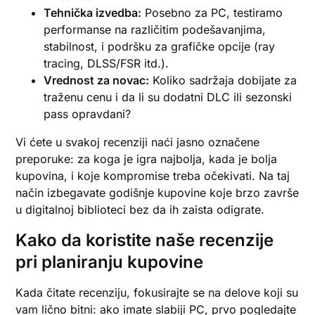
Tehnička izvedba:
Posebno za PC, testiramo
performanse na različitim podešavanjima,
stabilnost, i podršku za grafičke opcije (ray
tracing, DLSS/FSR itd.).
Vrednost za novac:
Koliko sadržaja dobijate za
traženu cenu i da li su dodatni DLC ili sezonski
pass opravdani?
Vi ćete u svakoj recenziji naći jasno označene
preporuke: za koga je igra najbolja, kada je bolja
kupovina, i koje kompromise treba očekivati. Na taj
način izbegavate godišnje kupovine koje brzo završe
u digitalnoj biblioteci bez da ih zaista odigrate.
Kako da koristite naše recenzije
pri planiranju kupovine
Kada čitate recenziju, fokusirajte se na delove koji su
vam lično bitni: ako imate slabiji PC, prvo pogledajte