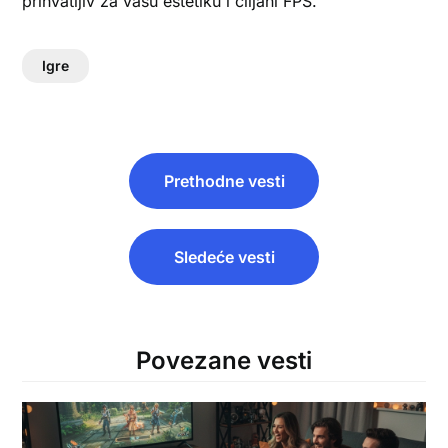
prihvatljiv za vašu estetiku i ciljani FPS.
Igre
Post
Prethodne vesti
navigation
Sledeće vesti
Povezane vesti