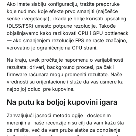
Ako imate slabiju konfiguraciju, tražite preporuke
koje nudimo: koje efekte prvo smanjiti (najčešće
senke i vegetacija), i kada je bolje koristiti upscaling
(DLSS/FSR) umesto potpune rezolucije. Takođe
objašnjavamo kako razlikovati CPU i GPU bottleneck
— ako smanjenjem rezolucije FPS ne raste značajno,
verovatno je ograničenje na CPU strani.
Na kraju, uvek pročitajte napomenu o varijabilnosti
rezultata: driveri, background procesi, pa čak i
firmware računara mogu promeniti rezultate. Naše
vrednosti su orijentacione i služe da vas usmere ka
najboljoj odluci pre kupovine.
Na putu ka boljoj kupovini igara
Zahvaljujući jasnoći metodologije i doslednim
merenjima, naše recenzije nisu cilj da vam kažu šta
da mislite, već da vam pruže alatke za donošenje