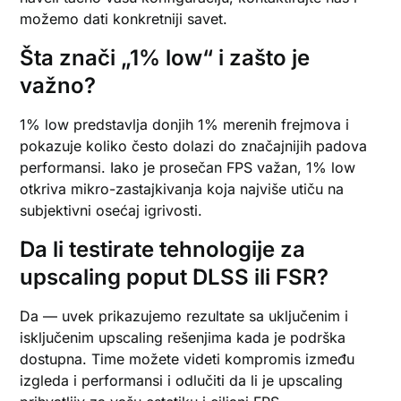
možemo dati konkretniji savet.
Šta znači „1% low“ i zašto je
važno?
1% low predstavlja donjih 1% merenih frejmova i
pokazuje koliko često dolazi do značajnijih padova
performansi. Iako je prosečan FPS važan, 1% low
otkriva mikro-zastajkivanja koja najviše utiču na
subjektivni osećaj igrivosti.
Da li testirate tehnologije za
upscaling poput DLSS ili FSR?
Da — uvek prikazujemo rezultate sa uključenim i
isključenim upscaling rešenjima kada je podrška
dostupna. Time možete videti kompromis između
izgleda i performansi i odlučiti da li je upscaling