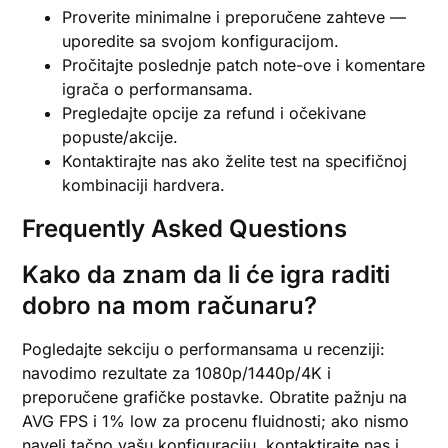
Proverite minimalne i preporučene zahteve —
uporedite sa svojom konfiguracijom.
Pročitajte poslednje patch note-ove i komentare
igrača o performansama.
Pregledajte opcije za refund i očekivane
popuste/akcije.
Kontaktirajte nas ako želite test na specifičnoj
kombinaciji hardvera.
Frequently Asked Questions
Kako da znam da li će igra raditi
dobro na mom računaru?
Pogledajte sekciju o performansama u recenziji:
navodimo rezultate za 1080p/1440p/4K i
preporučene grafičke postavke. Obratite pažnju na
AVG FPS i 1% low za procenu fluidnosti; ako nismo
naveli tačno vašu konfiguraciju, kontaktirajte nas i