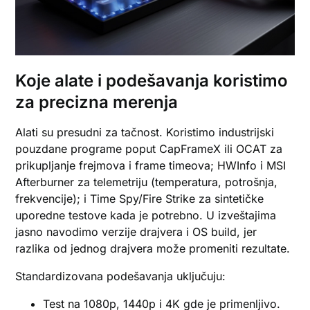
Koje alate i podešavanja koristimo
za precizna merenja
Alati su presudni za tačnost. Koristimo industrijski
pouzdane programe poput CapFrameX ili OCAT za
prikupljanje frejmova i frame timeova; HWInfo i MSI
Afterburner za telemetriju (temperatura, potrošnja,
frekvencije); i Time Spy/Fire Strike za sintetičke
uporedne testove kada je potrebno. U izveštajima
jasno navodimo verzije drajvera i OS build, jer
razlika od jednog drajvera može promeniti rezultate.
Standardizovana podešavanja uključuju:
Test na 1080p, 1440p i 4K gde je primenljivo.