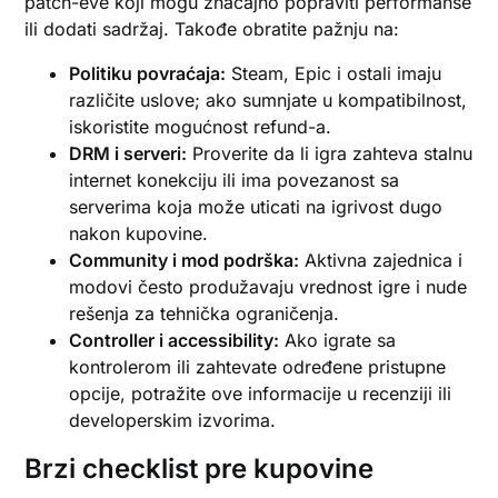
patch-eve koji mogu značajno popraviti performanse
ili dodati sadržaj. Takođe obratite pažnju na:
Politiku povraćaja:
Steam, Epic i ostali imaju
različite uslove; ako sumnjate u kompatibilnost,
iskoristite mogućnost refund-a.
DRM i serveri:
Proverite da li igra zahteva stalnu
internet konekciju ili ima povezanost sa
serverima koja može uticati na igrivost dugo
nakon kupovine.
Community i mod podrška:
Aktivna zajednica i
modovi često produžavaju vrednost igre i nude
rešenja za tehnička ograničenja.
Controller i accessibility:
Ako igrate sa
kontrolerom ili zahtevate određene pristupne
opcije, potražite ove informacije u recenziji ili
developerskim izvorima.
Brzi checklist pre kupovine