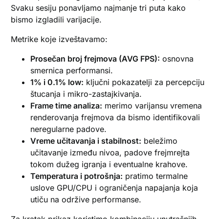
Svaku sesiju ponavljamo najmanje tri puta kako
bismo izgladili varijacije.
Metrike koje izveštavamo:
Prosečan broj frejmova (AVG FPS):
osnovna
smernica performansi.
1% i 0.1% low:
ključni pokazatelji za percepciju
štucanja i mikro-zastajkivanja.
Frame time analiza:
merimo varijansu vremena
renderovanja frejmova da bismo identifikovali
neregularne padove.
Vreme učitavanja i stabilnost:
beležimo
učitavanje između nivoa, padove frejmrejta
tokom dužeg igranja i eventualne krahove.
Temperatura i potrošnja:
pratimo termalne
uslove GPU/CPU i ograničenja napajanja koja
utiču na održive performanse.