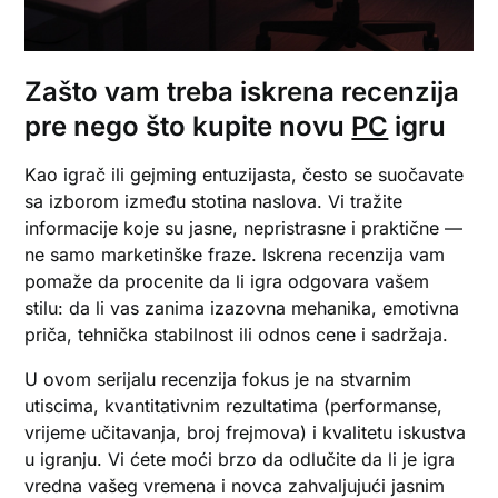
Zašto vam treba iskrena recenzija
pre nego što kupite novu
PC
igru
Kao igrač ili gejming entuzijasta, često se suočavate
sa izborom između stotina naslova. Vi tražite
informacije koje su jasne, nepristrasne i praktične —
ne samo marketinške fraze. Iskrena recenzija vam
pomaže da procenite da li igra odgovara vašem
stilu: da li vas zanima izazovna mehanika, emotivna
priča, tehnička stabilnost ili odnos cene i sadržaja.
U ovom serijalu recenzija fokus je na stvarnim
utiscima, kvantitativnim rezultatima (performanse,
vrijeme učitavanja, broj frejmova) i kvalitetu iskustva
u igranju. Vi ćete moći brzo da odlučite da li je igra
vredna vašeg vremena i novca zahvaljujući jasnim