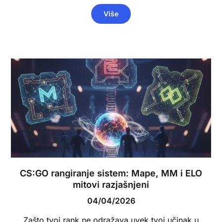
Više
CS:GO rangiranje sistem: Mape, MM i ELO
mitovi razjašnjeni
04/04/2026
Zašto tvoj rank ne odražava uvek tvoj učinak u