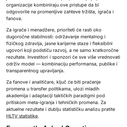
organizacije kombiniraju ove pristupe da bi
odgovorile na promenljive zahteve tržišta, igrača i
fanova.
Za igrače i menadžere, prioriteti će rasti oko
dugoročne stabilnosti: održavanje mentalnog i
fizičkog zdravlja, jasne karijerne staze i fleksibilni
ugovori koji podstiču razvoj, a ne samo kratkoročne
rezultate. Investitori i sponzori će sve više vrednovati
održiv model — kombinaciju performansa, publike i
transparentnog upravljanja.
Za fanove i analitičare, ključ će biti praćenje
promena u transfer politikama, ulozi mladih
akademija i adaptaciji taktičkih paradigmi pod
pritiskom meta-igranja i tehničkih promena. Za
aktuelne rezultate i dublju statističku analizu pratite
HLTV statistike
.