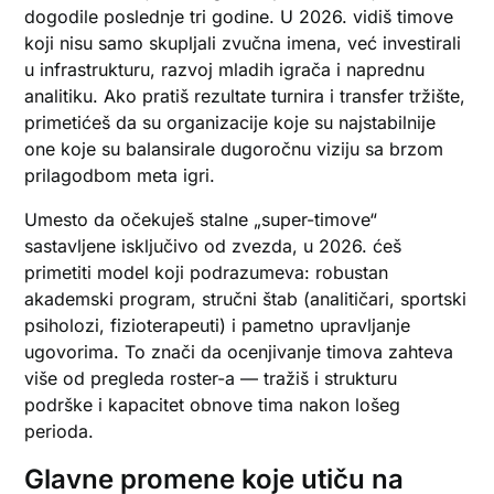
dogodile poslednje tri godine. U 2026. vidiš timove
koji nisu samo skupljali zvučna imena, već investirali
u infrastrukturu, razvoj mladih igrača i naprednu
analitiku. Ako pratiš rezultate turnira i transfer tržište,
primetićeš da su organizacije koje su najstabilnije
one koje su balansirale dugoročnu viziju sa brzom
prilagodbom meta igri.
Umesto da očekuješ stalne „super-timove“
sastavljene isključivo od zvezda, u 2026. ćeš
primetiti model koji podrazumeva: robustan
akademski program, stručni štab (analitičari, sportski
psiholozi, fizioterapeuti) i pametno upravljanje
ugovorima. To znači da ocenjivanje timova zahteva
više od pregleda roster-a — tražiš i strukturu
podrške i kapacitet obnove tima nakon lošeg
perioda.
Glavne promene koje utiču na