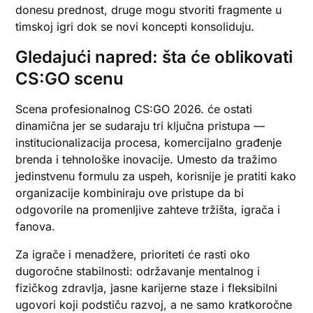
donesu prednost, druge mogu stvoriti fragmente u
timskoj igri dok se novi koncepti konsoliduju.
Gledajući napred: šta će oblikovati
CS:GO scenu
Scena profesionalnog CS:GO 2026. će ostati
dinamična jer se sudaraju tri ključna pristupa —
institucionalizacija procesa, komercijalno građenje
brenda i tehnološke inovacije. Umesto da tražimo
jedinstvenu formulu za uspeh, korisnije je pratiti kako
organizacije kombiniraju ove pristupe da bi
odgovorile na promenljive zahteve tržišta, igrača i
fanova.
Za igrače i menadžere, prioriteti će rasti oko
dugoročne stabilnosti: održavanje mentalnog i
fizičkog zdravlja, jasne karijerne staze i fleksibilni
ugovori koji podstiču razvoj, a ne samo kratkoročne