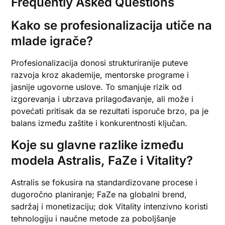
Frequently Asked Questions
Kako se profesionalizacija utiče na
mlade igrače?
Profesionalizacija donosi strukturiranije puteve
razvoja kroz akademije, mentorske programe i
jasnije ugovorne uslove. To smanjuje rizik od
izgorevanja i ubrzava prilagođavanje, ali može i
povećati pritisak da se rezultati isporuče brzo, pa je
balans između zaštite i konkurentnosti ključan.
Koje su glavne razlike između
modela Astralis, FaZe i Vitality?
Astralis se fokusira na standardizovane procese i
dugoročno planiranje; FaZe na globalni brend,
sadržaj i monetizaciju; dok Vitality intenzivno koristi
tehnologiju i naučne metode za poboljšanje