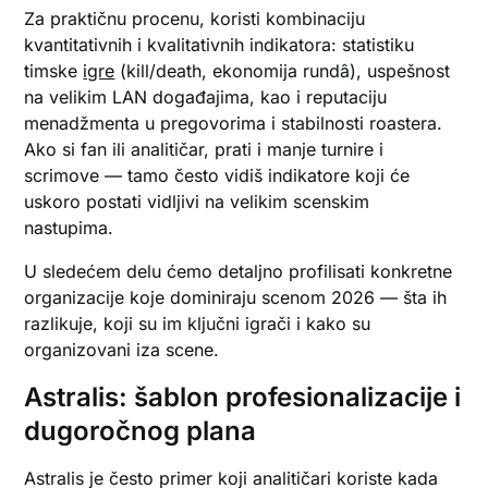
Za praktičnu procenu, koristi kombinaciju
kvantitativnih i kvalitativnih indikatora: statistiku
timske
igre
(kill/death, ekonomija rundâ), uspešnost
na velikim LAN događajima, kao i reputaciju
menadžmenta u pregovorima i stabilnosti roastera.
Ako si fan ili analitičar, prati i manje turnire i
scrimove — tamo često vidiš indikatore koji će
uskoro postati vidljivi na velikim scenskim
nastupima.
U sledećem delu ćemo detaljno profilisati konkretne
organizacije koje dominiraju scenom 2026 — šta ih
razlikuje, koji su im ključni igrači i kako su
organizovani iza scene.
Astralis: šablon profesionalizacije i
dugoročnog plana
Astralis je često primer koji analitičari koriste kada