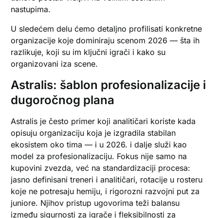
nastupima.
U sledećem delu ćemo detaljno profilisati konkretne
organizacije koje dominiraju scenom 2026 — šta ih
razlikuje, koji su im ključni igrači i kako su
organizovani iza scene.
Astralis: šablon profesionalizacije i
dugoročnog plana
Astralis je često primer koji analitičari koriste kada
opisuju organizaciju koja je izgradila stabilan
ekosistem oko tima — i u 2026. i dalje služi kao
model za profesionalizaciju. Fokus nije samo na
kupovini zvezda, već na standardizaciji procesa:
jasno definisani treneri i analitičari, rotacije u rosteru
koje ne potresaju hemiju, i rigorozni razvojni put za
juniore. Njihov pristup ugovorima teži balansu
između sigurnosti za igrače i fleksibilnosti za