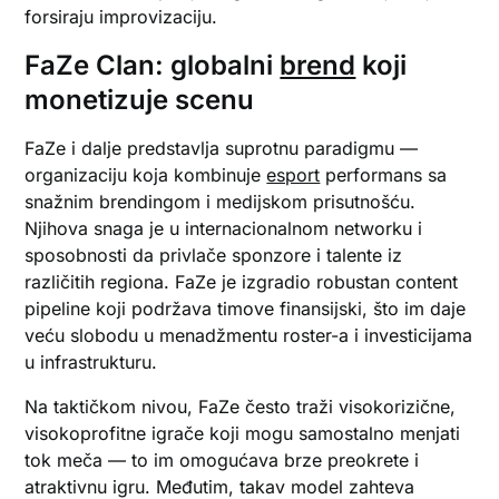
forsiraju improvizaciju.
FaZe Clan: globalni
brend
koji
monetizuje scenu
FaZe i dalje predstavlja suprotnu paradigmu —
organizaciju koja kombinuje
esport
performans sa
snažnim brendingom i medijskom prisutnošću.
Njihova snaga je u internacionalnom networku i
sposobnosti da privlače sponzore i talente iz
različitih regiona. FaZe je izgradio robustan content
pipeline koji podržava timove finansijski, što im daje
veću slobodu u menadžmentu roster-a i investicijama
u infrastrukturu.
Na taktičkom nivou, FaZe često traži visokorizične,
visokoprofitne igrače koji mogu samostalno menjati
tok meča — to im omogućava brze preokrete i
atraktivnu igru. Međutim, takav model zahteva