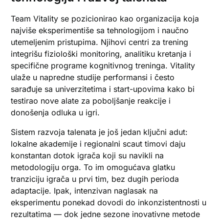
Team Vitality se pozicionirao kao organizacija koja
najviše eksperimentiše sa tehnologijom i naučno
utemeljenim pristupima. Njihovi centri za trening
integrišu fiziološki monitoring, analitiku kretanja i
specifične programe kognitivnog treninga. Vitality
ulaže u napredne studije performansi i često
sarađuje sa univerzitetima i start-upovima kako bi
testirao nove alate za poboljšanje reakcije i
donošenja odluka u igri.
Sistem razvoja talenata je još jedan ključni adut:
lokalne akademije i regionalni scaut timovi daju
konstantan dotok igrača koji su navikli na
metodologiju orga. To im omogućava glatku
tranziciju igrača u prvi tim, bez dugih perioda
adaptacije. Ipak, intenzivan naglasak na
eksperimentu ponekad dovodi do inkonzistentnosti u
rezultatima — dok jedne sezone inovativne metode