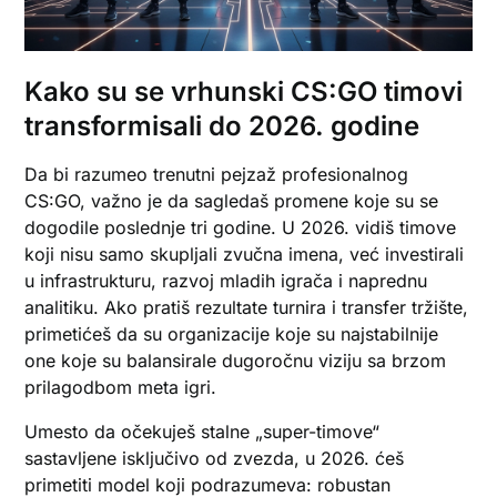
Kako su se vrhunski CS:GO timovi
transformisali do 2026. godine
Da bi razumeo trenutni pejzaž profesionalnog
CS:GO, važno je da sagledaš promene koje su se
dogodile poslednje tri godine. U 2026. vidiš timove
koji nisu samo skupljali zvučna imena, već investirali
u infrastrukturu, razvoj mladih igrača i naprednu
analitiku. Ako pratiš rezultate turnira i transfer tržište,
primetićeš da su organizacije koje su najstabilnije
one koje su balansirale dugoročnu viziju sa brzom
prilagodbom meta igri.
Umesto da očekuješ stalne „super-timove“
sastavljene isključivo od zvezda, u 2026. ćeš
primetiti model koji podrazumeva: robustan