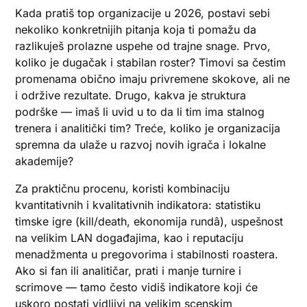
Kada pratiš top organizacije u 2026, postavi sebi
nekoliko konkretnijih pitanja koja ti pomažu da
razlikuješ prolazne uspehe od trajne snage. Prvo,
koliko je dugačak i stabilan roster? Timovi sa čestim
promenama obično imaju privremene skokove, ali ne
i održive rezultate. Drugo, kakva je struktura
podrške — imaš li uvid u to da li tim ima stalnog
trenera i analitički tim? Treće, koliko je organizacija
spremna da ulaže u razvoj novih igrača i lokalne
akademije?
Za praktičnu procenu, koristi kombinaciju
kvantitativnih i kvalitativnih indikatora: statistiku
timske igre (kill/death, ekonomija rundâ), uspešnost
na velikim LAN događajima, kao i reputaciju
menadžmenta u pregovorima i stabilnosti roastera.
Ako si fan ili analitičar, prati i manje turnire i
scrimove — tamo često vidiš indikatore koji će
uskoro postati vidljivi na velikim scenskim