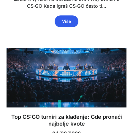
CS:GO Kada igraš CS:GO često ti…
Više
Top CS:GO turniri za klađenje: Gde pronaći
najbolje kvote