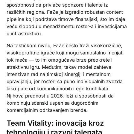
sposobnosti da privlače sponzore i talente iz
različitih regiona. FaZe je izgradio robustan content
pipeline koji podržava timove finansijski, što im daje
veću slobodu u menadžmentu roster-a i investicijama
u infrastrukturu.
Na taktičkom nivou, FaZe često traži visokorizične,
visokoprofitne igrače koji mogu samostalno menjati
tok meča — to im omogućava brze preokrete i
atraktivnu igru. Međutim, takav model zahteva
intenzivan rad na timskoj sinergiji i mentalnom
upravljanju, jer rosteri sa puno individualnih zvezda
lako pate od komunikacionih i ego konflikata.
Njihova prednost u 2026. leži u sposobnosti da
kombinuju scenski uspeh sa dugoročnim
komercijalnim održavanjem brenda.
Team Vitality: inovacija kroz
tehnologiju i razvoj talenata