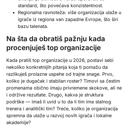
standard, što povećava konzistentnost.
Regionalna ravnoteža: više organizacija ulaže u
igrače iz regiona van zapadne Evrope, što širi
bazu talenata.
Na šta da obratiš pažnju kada
procenjuješ top organizacije
Kada pratiš top organizacije u 2026, postavi sebi
nekoliko konkretnijih pitanja koja ti pomažu da
razlikuješ prolazne uspehe od trajne snage. Prvo,
koliko je dugačak i stabilan roster? Timovi sa čestim
promenama obično imaju privremene skokove, ali ne
i održive rezultate. Drugo, kakva je struktura
podrške — imaš li uvid u to da li tim ima stalnog
trenera i analitički tim? Treće, koliko je organizacija
spremna da ulaže u razvoj novih igrača i lokalne
akademije?