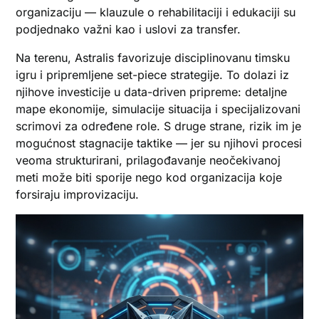
organizaciju — klauzule o rehabilitaciji i edukaciji su
podjednako važni kao i uslovi za transfer.
Na terenu, Astralis favorizuje disciplinovanu timsku
igru i pripremljene set-piece strategije. To dolazi iz
njihove investicije u data-driven pripreme: detaljne
mape ekonomije, simulacije situacija i specijalizovani
scrimovi za određene role. S druge strane, rizik im je
mogućnost stagnacije taktike — jer su njihovi procesi
veoma strukturirani, prilagođavanje neočekivanoj
meti može biti sporije nego kod organizacija koje
forsiraju improvizaciju.