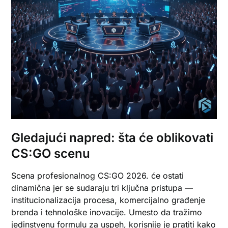
Gledajući napred: šta će oblikovati
CS:GO scenu
Scena profesionalnog CS:GO 2026. će ostati
dinamična jer se sudaraju tri ključna pristupa —
institucionalizacija procesa, komercijalno građenje
brenda i tehnološke inovacije. Umesto da tražimo
jedinstvenu formulu za uspeh, korisnije je pratiti kako