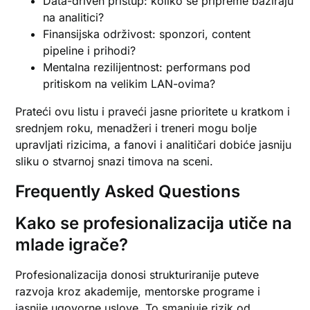
Data-driven pristup: koliko se pripreme baziraju
na analitici?
Finansijska održivost: sponzori, content
pipeline i prihodi?
Mentalna rezilijentnost: performans pod
pritiskom na velikim LAN-ovima?
Prateći ovu listu i praveći jasne prioritete u kratkom i
srednjem roku, menadžeri i treneri mogu bolje
upravljati rizicima, a fanovi i analitičari dobiće jasniju
sliku o stvarnoj snazi timova na sceni.
Frequently Asked Questions
Kako se profesionalizacija utiče na
mlade igrače?
Profesionalizacija donosi strukturiranije puteve
razvoja kroz akademije, mentorske programe i
jasnije ugovorne uslove. To smanjuje rizik od