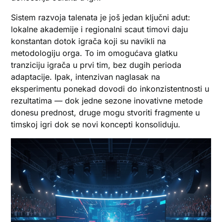
Sistem razvoja talenata je još jedan ključni adut:
lokalne akademije i regionalni scaut timovi daju
konstantan dotok igrača koji su navikli na
metodologiju orga. To im omogućava glatku
tranziciju igrača u prvi tim, bez dugih perioda
adaptacije. Ipak, intenzivan naglasak na
eksperimentu ponekad dovodi do inkonzistentnosti u
rezultatima — dok jedne sezone inovativne metode
donesu prednost, druge mogu stvoriti fragmente u
timskoj igri dok se novi koncepti konsoliduju.