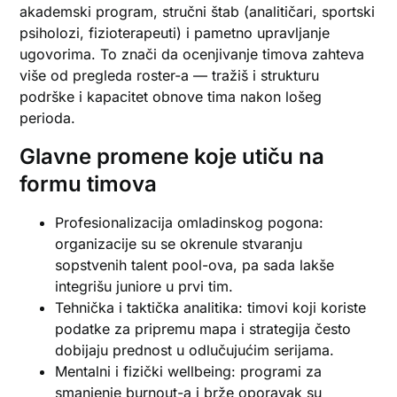
akademski program, stručni štab (analitičari, sportski
psiholozi, fizioterapeuti) i pametno upravljanje
ugovorima. To znači da ocenjivanje timova zahteva
više od pregleda roster-a — tražiš i strukturu
podrške i kapacitet obnove tima nakon lošeg
perioda.
Glavne promene koje utiču na
formu timova
Profesionalizacija omladinskog pogona:
organizacije su se okrenule stvaranju
sopstvenih talent pool-ova, pa sada lakše
integrišu juniore u prvi tim.
Tehnička i taktička analitika: timovi koji koriste
podatke za pripremu mapa i strategija često
dobijaju prednost u odlučujućim serijama.
Mentalni i fizički wellbeing: programi za
smanjenje burnout-a i brže oporavak su