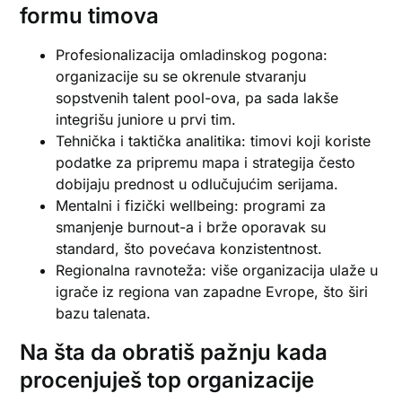
formu timova
Profesionalizacija omladinskog pogona:
organizacije su se okrenule stvaranju
sopstvenih talent pool-ova, pa sada lakše
integrišu juniore u prvi tim.
Tehnička i taktička analitika: timovi koji koriste
podatke za pripremu mapa i strategija često
dobijaju prednost u odlučujućim serijama.
Mentalni i fizički wellbeing: programi za
smanjenje burnout-a i brže oporavak su
standard, što povećava konzistentnost.
Regionalna ravnoteža: više organizacija ulaže u
igrače iz regiona van zapadne Evrope, što širi
bazu talenata.
Na šta da obratiš pažnju kada
procenjuješ top organizacije