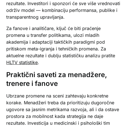
rezultate. Investitori i sponzori će sve više vrednovati
održiv model — kombinaciju performansa, publike i
transparentnog upravljanja.
Za fanove i analitičare, ključ će biti praćenje
promena u transfer politikama, ulozi mladih
akademija i adaptaciji taktičkih paradigmi pod
pritiskom meta-igranja i tehničkih promena. Za
aktuelne rezultate i dublju statističku analizu pratite
HLTV statistike
.
Praktični saveti za menadžere,
trenere i fanove
Ubrzane promene na sceni zahtevaju konkretne
korake. Menadžeri treba da prioritizuju dugoročne
ugovore sa jasnim metrikama razvoja, ali i da ostave
prostora za mobilnost kada strategija ne daje
rezultate. Investicija u medicinski i psihološki tim