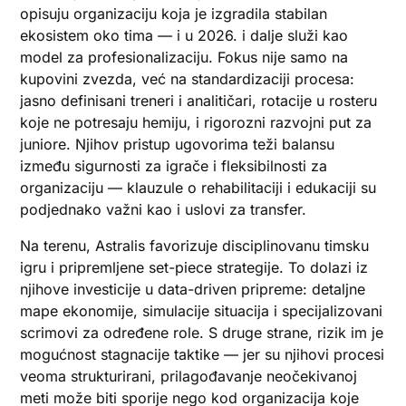
opisuju organizaciju koja je izgradila stabilan
ekosistem oko tima — i u 2026. i dalje služi kao
model za profesionalizaciju. Fokus nije samo na
kupovini zvezda, već na standardizaciji procesa:
jasno definisani treneri i analitičari, rotacije u rosteru
koje ne potresaju hemiju, i rigorozni razvojni put za
juniore. Njihov pristup ugovorima teži balansu
između sigurnosti za igrače i fleksibilnosti za
organizaciju — klauzule o rehabilitaciji i edukaciji su
podjednako važni kao i uslovi za transfer.
Na terenu, Astralis favorizuje disciplinovanu timsku
igru i pripremljene set-piece strategije. To dolazi iz
njihove investicije u data-driven pripreme: detaljne
mape ekonomije, simulacije situacija i specijalizovani
scrimovi za određene role. S druge strane, rizik im je
mogućnost stagnacije taktike — jer su njihovi procesi
veoma strukturirani, prilagođavanje neočekivanoj
meti može biti sporije nego kod organizacija koje