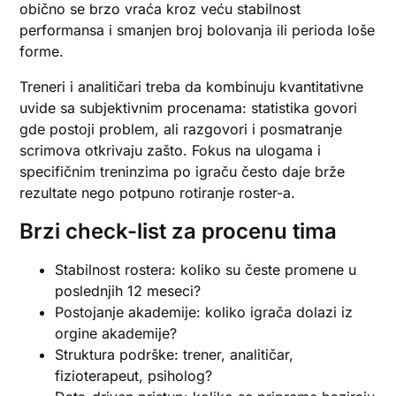
obično se brzo vraća kroz veću stabilnost
performansa i smanjen broj bolovanja ili perioda loše
forme.
Treneri i analitičari treba da kombinuju kvantitativne
uvide sa subjektivnim procenama: statistika govori
gde postoji problem, ali razgovori i posmatranje
scrimova otkrivaju zašto. Fokus na ulogama i
specifičnim treninzima po igraču često daje brže
rezultate nego potpuno rotiranje roster-a.
Brzi check-list za procenu tima
Stabilnost rostera: koliko su česte promene u
poslednjih 12 meseci?
Postojanje akademije: koliko igrača dolazi iz
orgine akademije?
Struktura podrške: trener, analitičar,
fizioterapeut, psiholog?