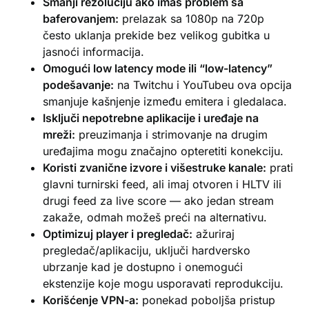
Smanji rezoluciju ako imaš problem sa
baferovanjem:
prelazak sa 1080p na 720p
često uklanja prekide bez velikog gubitka u
jasnoći informacija.
Omogući low latency mode ili “low-latency”
podešavanje:
na Twitchu i YouTubeu ova opcija
smanjuje kašnjenje između emitera i gledalaca.
Isključi nepotrebne aplikacije i uređaje na
mreži:
preuzimanja i strimovanje na drugim
uređajima mogu značajno opteretiti konekciju.
Koristi zvanične izvore i višestruke kanale:
prati
glavni turnirski feed, ali imaj otvoren i HLTV ili
drugi feed za live score — ako jedan stream
zakaže, odmah možeš preći na alternativu.
Optimizuj player i pregledač:
ažuriraj
pregledač/aplikaciju, uključi hardversko
ubrzanje kad je dostupno i onemogući
ekstenzije koje mogu usporavati reprodukciju.
Korišćenje VPN-a:
ponekad poboljša pristup