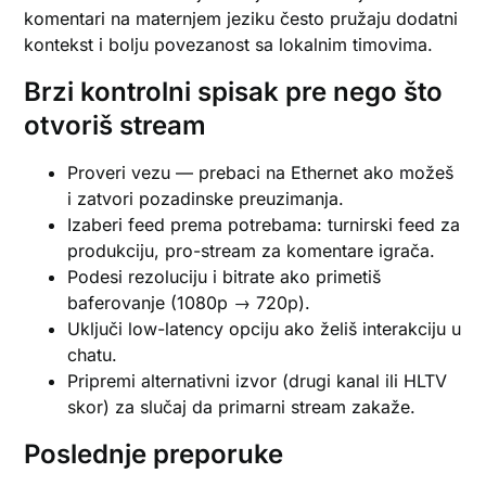
komentari na maternjem jeziku često pružaju dodatni
kontekst i bolju povezanost sa lokalnim timovima.
Brzi kontrolni spisak pre nego što
otvoriš stream
Proveri vezu — prebaci na Ethernet ako možeš
i zatvori pozadinske preuzimanja.
Izaberi feed prema potrebama: turnirski feed za
produkciju, pro-stream za komentare igrača.
Podesi rezoluciju i bitrate ako primetiš
baferovanje (1080p → 720p).
Uključi low-latency opciju ako želiš interakciju u
chatu.
Pripremi alternativni izvor (drugi kanal ili HLTV
skor) za slučaj da primarni stream zakaže.
Poslednje preporuke