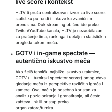
live score i kontekst
HLTV ti pruža centralizovani izvor za live score,
statistiku po rundi i linkove ka zvaničnim
prenosima. Dok streaming obično ide preko
Twitch/YouTube kanala, HLTV je nezaobilazan
za praćenje tima, rankinga i detaljnih statističkih
pregleda tokom meča.
GOTV i in-game spectate —
autentično iskustvo meča
Ako želiš tehnički najbliže iskustvo utakmice,
GOTV (ili turnirski spectator server) omogućava
gledanje meča iz perspektive različitih igrača i
kamere. Ovaj način je posebno koristan za
analizu pozicioniranja i granatiranja, ali često
zahteva link ili pristup preko
organizatora/turnira.