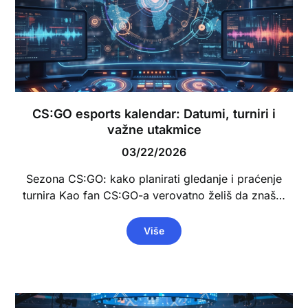
CS:GO esports kalendar: Datumi, turniri i
važne utakmice
03/22/2026
Sezona CS:GO: kako planirati gledanje i praćenje
turnira Kao fan CS:GO-a verovatno želiš da znaš…
Više