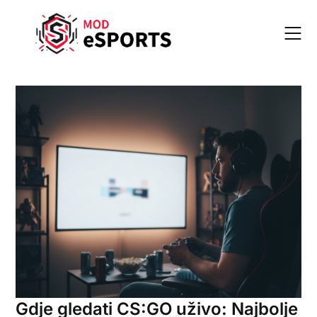
Skip
to
content
Gdje gledati CS:GO uživo: Najbolje