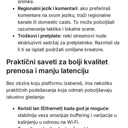
snimke.
Regionalni jezik i komentari:
ako preferiraš
komentare na svom jeziku, traži regionalne
kanale ili domestic casts. To može poboljšati
razumevanje taktika i lokalne scene.
Troškovi i pretplate:
neki streamovi nude
ekskluzivni sadržaj za pretplatnike. Razmisli da
li ti se isplati podržati omiljene kreatore.
Praktični saveti za bolji kvalitet
prenosa i manju latenciju
Bez obzira koju platformu izabereš, ima nekoliko
praktičnih podešavanja koja odmah poboljšavaju
iskustvo gledanja:
Koristi lan (Ethernet) kada god je moguće:
stabilnija veza smanjuje buffering i varijacije u
kašnjenju u odnosu na Wi‑Fi.