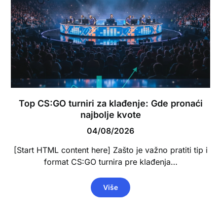
Top CS:GO turniri za klađenje: Gde pronaći
najbolje kvote
04/08/2026
[Start HTML content here] Zašto je važno pratiti tip i
format CS:GO turnira pre klađenja…
Više