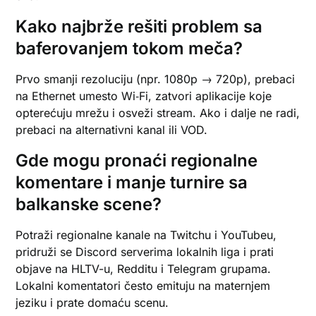
Kako najbrže rešiti problem sa
baferovanjem tokom meča?
Prvo smanji rezoluciju (npr. 1080p → 720p), prebaci
na Ethernet umesto Wi‑Fi, zatvori aplikacije koje
opterećuju mrežu i osveži stream. Ako i dalje ne radi,
prebaci na alternativni kanal ili VOD.
Gde mogu pronaći regionalne
komentare i manje turnire sa
balkanske scene?
Potraži regionalne kanale na Twitchu i YouTubeu,
pridruži se Discord serverima lokalnih liga i prati
objave na HLTV-u, Redditu i Telegram grupama.
Lokalni komentatori često emituju na maternjem
jeziku i prate domaću scenu.