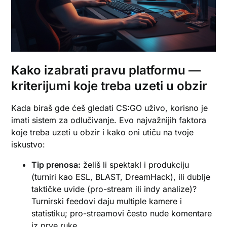
Kako izabrati pravu platformu —
kriterijumi koje treba uzeti u obzir
Kada biraš gde ćeš gledati CS:GO uživo, korisno je
imati sistem za odlučivanje. Evo najvažnijih faktora
koje treba uzeti u obzir i kako oni utiču na tvoje
iskustvo:
Tip prenosa:
želiš li spektakl i produkciju
(turniri kao ESL, BLAST, DreamHack), ili dublje
taktičke uvide (pro-stream ili indy analize)?
Turnirski feedovi daju multiple kamere i
statistiku; pro-streamovi često nude komentare
iz prve ruke.