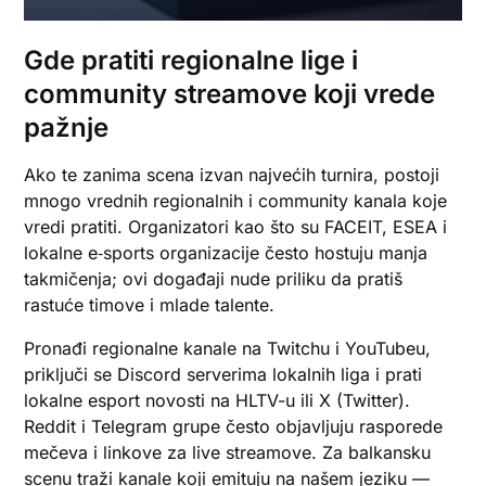
Gde pratiti regionalne lige i
community streamove koji vrede
pažnje
Ako te zanima scena izvan najvećih turnira, postoji
mnogo vrednih regionalnih i community kanala koje
vredi pratiti. Organizatori kao što su FACEIT, ESEA i
lokalne e‑sports organizacije često hostuju manja
takmičenja; ovi događaji nude priliku da pratiš
rastuće timove i mlade talente.
Pronađi regionalne kanale na Twitchu i YouTubeu,
priključi se Discord serverima lokalnih liga i prati
lokalne esport novosti na HLTV-u ili X (Twitter).
Reddit i Telegram grupe često objavljuju rasporede
mečeva i linkove za live streamove. Za balkansku
scenu traži kanale koji emituju na našem jeziku —