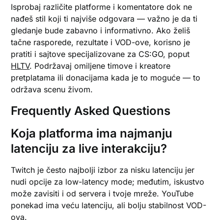
Isprobaj različite platforme i komentatore dok ne
nađeš stil koji ti najviše odgovara — važno je da ti
gledanje bude zabavno i informativno. Ako želiš
tačne rasporede, rezultate i VOD-ove, korisno je
pratiti i sajtove specijalizovane za CS:GO, poput
HLTV
. Podržavaj omiljene timove i kreatore
pretplatama ili donacijama kada je to moguće — to
održava scenu živom.
Frequently Asked Questions
Koja platforma ima najmanju
latenciju za live interakciju?
Twitch je često najbolji izbor za nisku latenciju jer
nudi opcije za low-latency mode; međutim, iskustvo
može zavisiti i od servera i tvoje mreže. YouTube
ponekad ima veću latenciju, ali bolju stabilnost VOD-
ova.