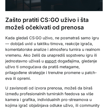
Zašto pratiti CS:GO uživo i šta
možeš očekivati od prenosa
Kada gledaš CS:GO uživo, ne posmatraš samo igru
— dobijaš uvid u taktiku timova, reakcije igrača,
komentatorske analize i atmosferu turnira u realnom
vremenu. Ako želiš da unaprediš sopstvenu igru ili
jednostavno uživaš u
esport
događajima, gledanje
uživo ti omogućava da pratiš metagame,
prilagođene strategije i trenutne promene u patch-
eva ili opremi.
U zavisnosti od izvora prenosa, možeš da biraš
između profesionalnih turnirskih feedova sa više
kamera i grafika, individualnih pro-streamova u
kojima igrač objašnjava odluke uživo, ili community