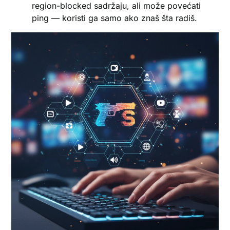
region-blocked sadržaju, ali može povećati
ping — koristi ga samo ako znaš šta radiš.