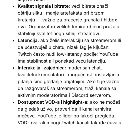
Kvalitet signala i bitrate:
veći bitrate znači
oštriju sliku i manje artefakata pri brzom
kretanju — važno za praćenje granata i hitbox-
ova. Organizatori velikih turnira obično pružaju
stabilniji kvalitet nego sitniji streamovi.
Latencija:
ako želiš interakciju sa streamerom ili
da učestvuješ u chatu, nizak lag je ključan.
Twitch često nudi low-latency opcije; YouTube
ima stabilnost ali ponekad veću latenciju.
Interakcija i zajednica:
moderisan chat,
kvalitetni komentatori i mogućnost postavljanja
pitanja čine gledanje prijatnijim. Ako ti je važno
da razgovaraš sa streamerom, traži kanale sa
aktivnim moderatorima i Discord serverom.
Dostupnost VOD-a i highlight-a:
ako ne možeš
da gledaš uživo, proveri da li kanal arhivira
mečeve. YouTube je lider po lakoći pregleda
VOD-ova, ali mnogi Twitch kanali takođe čuvaju