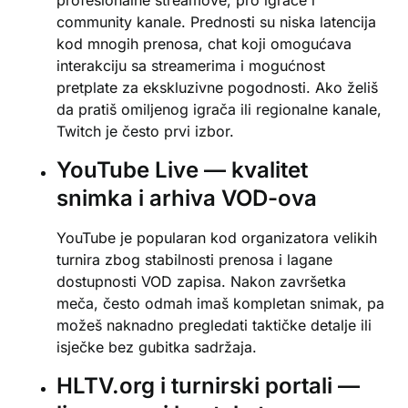
profesionalne streamove, pro igrače i
community kanale. Prednosti su niska latencija
kod mnogih prenosa, chat koji omogućava
interakciju sa streamerima i mogućnost
pretplate za ekskluzivne pogodnosti. Ako želiš
da pratiš omiljenog igrača ili regionalne kanale,
Twitch je često prvi izbor.
YouTube Live — kvalitet
snimka i arhiva VOD-ova
YouTube je popularan kod organizatora velikih
turnira zbog stabilnosti prenosa i lagane
dostupnosti VOD zapisa. Nakon završetka
meča, često odmah imaš kompletan snimak, pa
možeš naknadno pregledati taktičke detalje ili
isječke bez gubitka sadržaja.
HLTV.org i turnirski portali —