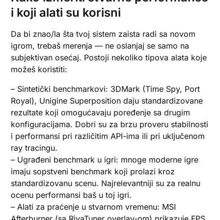
i koji alati su korisni
Da bi znao/la šta tvoj sistem zaista radi sa novom
igrom, trebaš merenja — ne oslanjaj se samo na
subjektivan osećaj. Postoji nekoliko tipova alata koje
možeš koristiti:
– Sintetički benchmarkovi: 3DMark (Time Spy, Port
Royal), Unigine Superposition daju standardizovane
rezultate koji omogućavaju poređenje sa drugim
konfiguracijama. Dobri su za brzu proveru stabilnosti
i performansi pri različitim API-ima ili pri uključenom
ray tracingu.
– Ugrađeni benchmark u igri: mnoge moderne igre
imaju sopstveni benchmark koji prolazi kroz
standardizovanu scenu. Najrelevantniji su za realnu
ocenu performansi baš u toj igri.
– Alati za praćenje u stvarnom vremenu: MSI
Afterburner (sa RivaTuner overlay-om) prikazuje FPS,