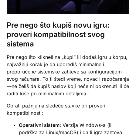
Pre nego što kupiš novu igru:
proveri kompatibilnost svog
sistema
Pre nego što klikneš na „kupi“ ili dodaš igru u korpu,
najvažniji korak je da uporediš minimalne i
preporučene sistemske zahteve sa konfiguracijom
svog računara. To ti štedi vreme, novac i razočaranja
—ne želiš da kupiš naslov koji neće ni pokrenuti ili će
raditi loše pri minimalnim detaljima.
Obrati pažnju na sledeće stavke pri proveri
kompatibilnosti:
Operativni sistem:
Verzija Windows-a (ili
podrška za Linux/macOS) i da li igra zahteva