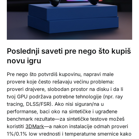
Poslednji saveti pre nego što kupiš
novu igru
Pre nego što potvrdiš kupovinu, napravi male
provere koje često rešavaju većinu problema:
proveri drajvere, slobodan prostor na disku i da li
tvoj GPU podržava potrebne tehnologije (npr. ray
tracing, DLSS/FSR). Ako nisi siguran/na u
performanse, baci oko na sintetičke i ugrađene
benchmark rezultate—za sintetičke testove možeš
koristiti
3DMark
—a nakon instalacije odmah proveri
1%/0.1% low vrednosti i temperaturne smernice kako