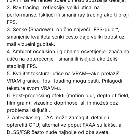
FSR ili native render scale umesto spuštanja detalja.
2. Ray tracing i refleksije: veliki uticaj na
performanse. Isključi ili smanji ray tracing ako ti broji
FPS.
3. Senke (Shadows): obično najveći „FPS-guler“;
smanjenje kvaliteta senki često daje veliki boost uz
mali vizuelni gubitak.
4. Ambient occlusion i globalno osvetljenje: značajno
utiču na opterećenje—smanji ili isključi ako želiš
stabilniji FPS.
5. Kvalitet tekstura: utiče na VRAM—ako prelaziš
VRAM granicu, fps i loading mogu patiti. Prilagodi
teksture svom VRAM-u.
6. Post-processing efekti (motion blur, depth of field,
film grain): vizuelno doprinose, ali ih možeš bez
problema isključiti.
7. Anti-aliasing: TAA može zamagliti detalje i
opteretiti GPU; alternative poput FXAA su lakše, a
DLSS/FSR često nude najbolje od oba sveta.