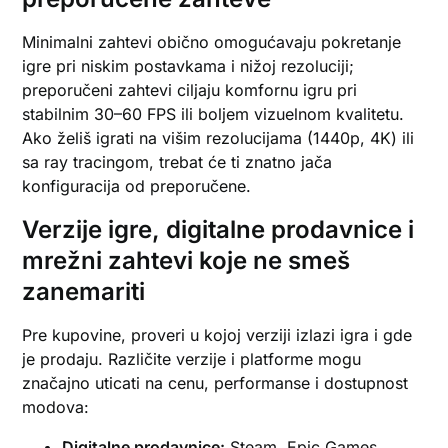
Minimalni zahtevi obično omogućavaju pokretanje
igre pri niskim postavkama i nižoj rezoluciji;
preporučeni zahtevi ciljaju komfornu igru pri
stabilnim 30–60 FPS ili boljem vizuelnom kvalitetu.
Ako želiš igrati na višim rezolucijama (1440p, 4K) ili
sa ray tracingom, trebat će ti znatno jača
konfiguracija od preporučene.
Verzije igre, digitalne prodavnice i
mrežni zahtevi koje ne smeš
zanemariti
Pre kupovine, proveri u kojoj verziji izlazi igra i gde
je prodaju. Različite verzije i platforme mogu
značajno uticati na cenu, performanse i dostupnost
modova:
Digitalne prodavnice:
Steam, Epic Games