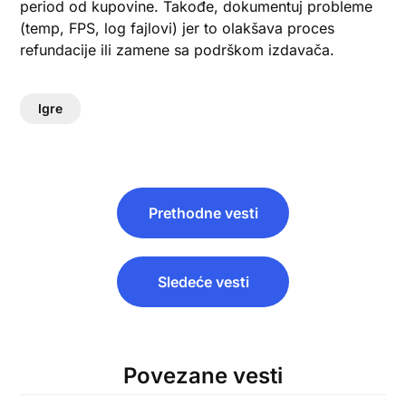
period od kupovine. Takođe, dokumentuj probleme
(temp, FPS, log fajlovi) jer to olakšava proces
refundacije ili zamene sa podrškom izdavača.
Igre
Кретање
Prethodne vesti
чланка
Sledeće vesti
Povezane vesti