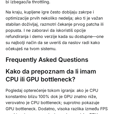
bi izbegao/la throttling.
Na kraju, kupljene igre često dobijaju zakrpe i
optimizacije prvih nekoliko nedelja; ako ti je važan
stabilan doživljaj, razmotri čekanje prvog patcha ili
popusta. I ne zaboravi da iskoristiš opcije
refundiranja i demo verzije kada su dostupne—one
su najbolji način da se uveriš da naslov radi kako
očekuješ na tvom sistemu.
Frequently Asked Questions
Kako da prepoznam da li imam
CPU ili GPU bottleneck?
Pogledaj opterećenje tokom igranja: ako je CPU
konstantno blizu 100% dok je GPU znatno niže,
verovatno je CPU bottleneck; suprotno pokazuje
GPU bottleneck. Dodatno, visoka razlika između FPS