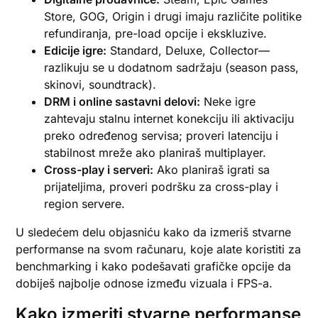
Store, GOG, Origin i drugi imaju različite politike
refundiranja, pre-load opcije i ekskluzive.
Edicije igre:
Standard, Deluxe, Collector—
razlikuju se u dodatnom sadržaju (season pass,
skinovi, soundtrack).
DRM i online sastavni delovi:
Neke igre
zahtevaju stalnu internet konekciju ili aktivaciju
preko određenog servisa; proveri latenciju i
stabilnost mreže ako planiraš multiplayer.
Cross-play i serveri:
Ako planiraš igrati sa
prijateljima, proveri podršku za cross-play i
region servere.
U sledećem delu objasniću kako da izmeriš stvarne
performanse na svom računaru, koje alate koristiti za
benchmarking i kako podešavati grafičke opcije da
dobiješ najbolje odnose između vizuala i FPS-a.
Kako izmeriti stvarne performanse