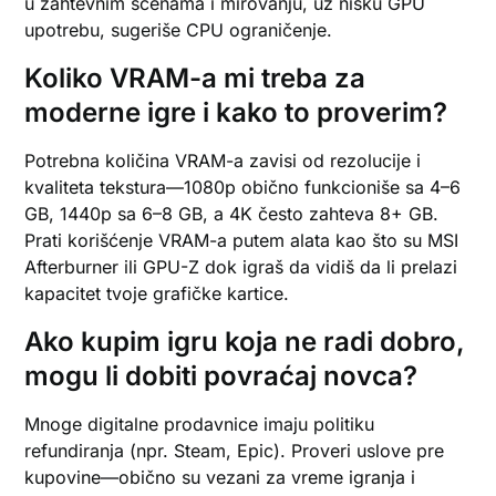
u zahtevnim scenama i mirovanju, uz nisku GPU
upotrebu, sugeriše CPU ograničenje.
Koliko VRAM-a mi treba za
moderne igre i kako to proverim?
Potrebna količina VRAM-a zavisi od rezolucije i
kvaliteta tekstura—1080p obično funkcioniše sa 4–6
GB, 1440p sa 6–8 GB, a 4K često zahteva 8+ GB.
Prati korišćenje VRAM-a putem alata kao što su MSI
Afterburner ili GPU-Z dok igraš da vidiš da li prelazi
kapacitet tvoje grafičke kartice.
Ako kupim igru koja ne radi dobro,
mogu li dobiti povraćaj novca?
Mnoge digitalne prodavnice imaju politiku
refundiranja (npr. Steam, Epic). Proveri uslove pre
kupovine—obično su vezani za vreme igranja i