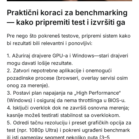
Praktični koraci za benchmarking
— kako pripremiti test i izvršiti ga
Pre nego što pokreneš testove, pripremi sistem kako
bi rezultati bili relevantni i ponovljivi:
1. Ažuriraj drajvere GPU-a i Windows—stari drajveri
mogu davati lošije rezultate.
2. Zatvori nepotrebne aplikacije i onemogući
pozadinske procesе (browseri, overlay servisi osim
onog za merenje).
3. Postavi plan napajanja na „High Performance“
(Windows) i osiguraj da nema throttlinga u BIOS-u.
4. Isključi overklok dok ne završiš osnovna merenja;
kasnije možeš testirati stabilnost sa overklokom.
5. Odredi tačnu rezoluciju i preset grafičkih opcija za
test (npr. 1080p Ultra) i pokreni ugrađeni benchmark
ili isti gameplay segment nekoliko puta (3–5