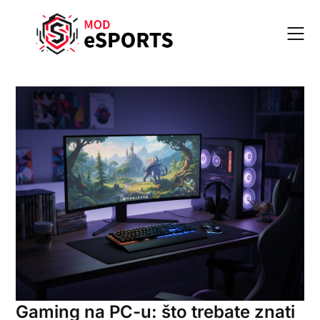
Skip
to
content
Gaming na PC-u: što trebate znati