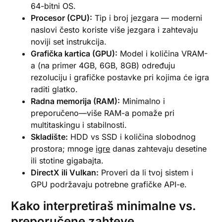
64-bitni OS.
Procesor (CPU):
Tip i broj jezgara — moderni
naslovi često koriste više jezgara i zahtevaju
noviji set instrukcija.
Grafička kartica (GPU):
Model i količina VRAM-
a (na primer 4GB, 6GB, 8GB) određuju
rezoluciju i grafičke postavke pri kojima će igra
raditi glatko.
Radna memorija (RAM):
Minimalno i
preporučeno—više RAM-a pomaže pri
multitaskingu i stabilnosti.
Skladište:
HDD vs SSD i količina slobodnog
prostora; mnoge
igre
danas zahtevaju desetine
ili stotine gigabajta.
DirectX ili Vulkan:
Proveri da li tvoj sistem i
GPU podržavaju potrebne grafičke API-e.
Kako interpretiraš minimalne vs.
preporučene zahteve