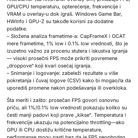
GPU/CPU temperaturu, opterećenje, frekvencije i
VRAM u overlay-u dok igraš. Windows Game Bar,
HWInfo i GPU-Z su takođe korisni za dodatne
podatke.
– Složena analiza frametime-a: CapFrameX i OCAT
mere frametime, 1% low i 0.1% low vrednosti, što je
izuzetno važno za procenu stutera i iskustva igranja
— visoki prosečni FPS može prikriti povremene
„droppove“ koji kvari osećaj igranja.
– Snimanje i logovanje: zabeleži rezultate u više
pokretanja i čuvaj logove (CSV) kako bi mogao/la da
uporediš promene nakon podešavanja ili overkloka.
Šta meriti i zašto: prosečan FPS govori osnovnu
priču, ali 1%/0.1% low vrednosti pokazuju koliko su
česti manji padovi koji prave „kikse“. Temperatura i
frekvencije ukazuju na potencijalno throttling—ako
GPU ili CPU dostižu kritične temperature,
performanse mogu pasti bez da je FPS neophodno