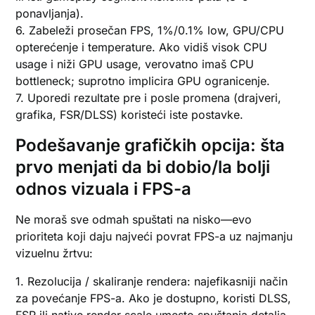
ponavljanja).
6. Zabeleži prosečan FPS, 1%/0.1% low, GPU/CPU
opterećenje i temperature. Ako vidiš visok CPU
usage i niži GPU usage, verovatno imaš CPU
bottleneck; suprotno implicira GPU ogranicenje.
7. Uporedi rezultate pre i posle promena (drajveri,
grafika, FSR/DLSS) koristeći iste postavke.
Podešavanje grafičkih opcija: šta
prvo menjati da bi dobio/la bolji
odnos vizuala i FPS-a
Ne moraš sve odmah spuštati na nisko—evo
prioriteta koji daju najveći povrat FPS-a uz najmanju
vizuelnu žrtvu:
1. Rezolucija / skaliranje rendera: najefikasniji način
za povećanje FPS-a. Ako je dostupno, koristi DLSS,