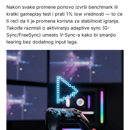
Nakon svake promene ponovo izvrši benchmark ili
kratki gameplay test i prati 1% low vrednosti — to će
ti reći da li je promena korisna za stabilnost igranja.
Takođe razmisli o aktiviranju adaptive sync (G-
Sync/FreeSync) umesto V-Sync-a kako bi smanjio
tearing bez dodatnog input laga.