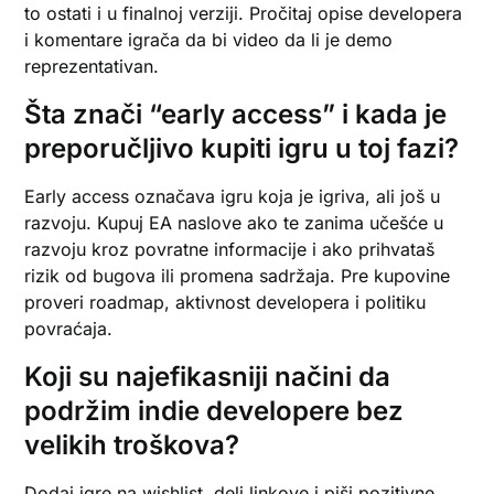
to ostati i u finalnoj verziji. Pročitaj opise developera
i komentare igrača da bi video da li je demo
reprezentativan.
Šta znači “early access” i kada je
preporučljivo kupiti igru u toj fazi?
Early access označava igru koja je igriva, ali još u
razvoju. Kupuj EA naslove ako te zanima učešće u
razvoju kroz povratne informacije i ako prihvataš
rizik od bugova ili promena sadržaja. Pre kupovine
proveri roadmap, aktivnost developera i politiku
povraćaja.
Koji su najefikasniji načini da
podržim indie developere bez
velikih troškova?
Dodaj igre na wishlist, deli linkove i piši pozitivne