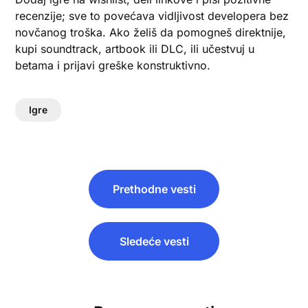
recenzije; sve to povećava vidljivost developera bez
novčanog troška. Ako želiš da pomogneš direktnije,
kupi soundtrack, artbook ili DLC, ili učestvuj u
betama i prijavi greške konstruktivno.
Igre
Кретање
Prethodne vesti
чланка
Sledeće vesti