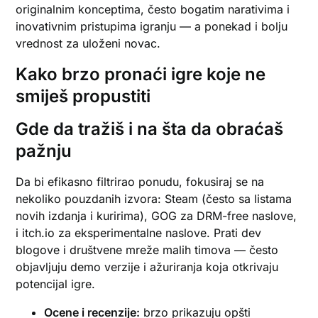
originalnim konceptima, često bogatim narativima i
inovativnim pristupima igranju — a ponekad i bolju
vrednost za uloženi novac.
Kako brzo pronaći igre koje ne
smiješ propustiti
Gde da tražiš i na šta da obraćaš
pažnju
Da bi efikasno filtrirao ponudu, fokusiraj se na
nekoliko pouzdanih izvora: Steam (često sa listama
novih izdanja i kuririma), GOG za DRM-free naslove,
i itch.io za eksperimentalne naslove. Prati dev
blogove i društvene mreže malih timova — često
objavljuju demo verzije i ažuriranja koja otkrivaju
potencijal igre.
Ocene i recenzije:
brzo prikazuju opšti