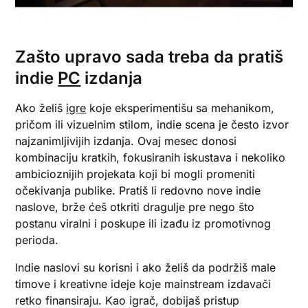
Zašto upravo sada treba da pratiš
indie
PC
izdanja
Ako želiš
igre
koje eksperimentišu sa mehanikom,
pričom ili vizuelnim stilom, indie scena je često izvor
najzanimljivijih izdanja. Ovaj mesec donosi
kombinaciju kratkih, fokusiranih iskustava i nekoliko
ambicioznijih projekata koji bi mogli promeniti
očekivanja publike. Pratiš li redovno nove indie
naslove, brže ćeš otkriti dragulje pre nego što
postanu viralni i poskupe ili izađu iz promotivnog
perioda.
Indie naslovi su korisni i ako želiš da podržiš male
timove i kreativne ideje koje mainstream izdavači
retko finansiraju. Kao igrač, dobijaš pristup