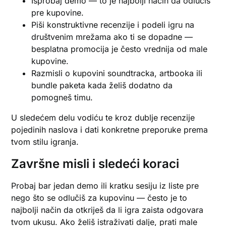
Isprobaj demo — to je najbolji način da odlučiš
pre kupovine.
Piši konstruktivne recenzije i podeli igru na
društvenim mrežama ako ti se dopadne —
besplatna promocija je često vrednija od male
kupovine.
Razmisli o kupovini soundtracka, artbooka ili
bundle paketa kada želiš dodatno da
pomogneš timu.
U sledećem delu vodiću te kroz dublje recenzije
pojedinih naslova i dati konkretne preporuke prema
tvom stilu igranja.
Završne misli i sledeći koraci
Probaj bar jedan demo ili kratku sesiju iz liste pre
nego što se odlučiš za kupovinu — često je to
najbolji način da otkriješ da li igra zaista odgovara
tvom ukusu. Ako želiš istraživati dalje, prati male