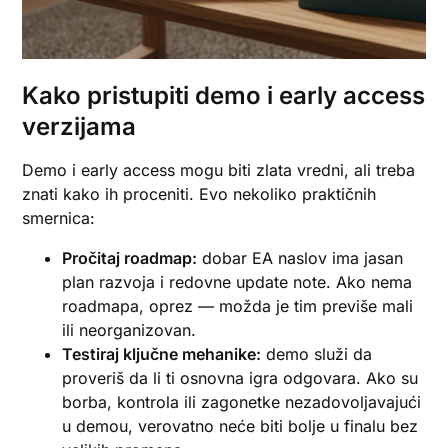
Kako pristupiti demo i early access
verzijama
Demo i early access mogu biti zlata vredni, ali treba
znati kako ih proceniti. Evo nekoliko praktičnih
smernica:
Pročitaj roadmap:
dobar EA naslov ima jasan
plan razvoja i redovne update note. Ako nema
roadmapa, oprez — možda je tim previše mali
ili neorganizovan.
Testiraj ključne mehanike:
demo služi da
proveriš da li ti osnovna igra odgovara. Ako su
borba, kontrola ili zagonetke nezadovoljavajući
u demou, verovatno neće biti bolje u finalu bez