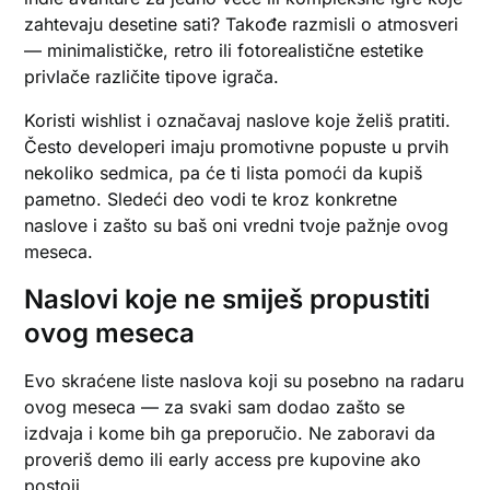
zahtevaju desetine sati? Takođe razmisli o atmosveri
— minimalističke, retro ili fotorealistične estetike
privlače različite tipove igrača.
Koristi wishlist i označavaj naslove koje želiš pratiti.
Često developeri imaju promotivne popuste u prvih
nekoliko sedmica, pa će ti lista pomoći da kupiš
pametno. Sledeći deo vodi te kroz konkretne
naslove i zašto su baš oni vredni tvoje pažnje ovog
meseca.
Naslovi koje ne smiješ propustiti
ovog meseca
Evo skraćene liste naslova koji su posebno na radaru
ovog meseca — za svaki sam dodao zašto se
izdvaja i kome bih ga preporučio. Ne zaboravi da
proveriš demo ili early access pre kupovine ako
postoji.