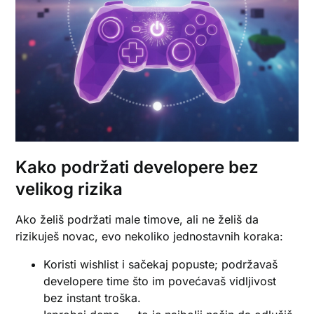
Kako podržati developere bez
velikog rizika
Ako želiš podržati male timove, ali ne želiš da
rizikuješ novac, evo nekoliko jednostavnih koraka:
Koristi wishlist i sačekaj popuste; podržavaš
developere time što im povećavaš vidljivost
bez instant troška.