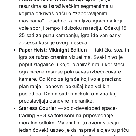
resursima sa istraživačkim segmentima u
kojima otkrivaš priču o “zaboravljenim
mašinama”. Posebno zanimljivo igračima koji
vole sporiji tempo i duboku naraciju. Očekuj 15–
25 sati za punu kampanju; igra ide van early
accessa kasnije ovog meseca.
Paper Heist: Midnight Edition
— taktička stealth
igra sa ručno crtanim vizuelima. Svaki nivo je
poput slagalice u kojoj planiraš rutu i koristeći
ograničene resurse pokušavaš izbeći čuvare i
kamere. Odlično za igrače koji vole precizno
planiranje i ponovni pokušaj bez velikih
posledica. Demo sadrži nekoliko nivoa koji
predstavljaju osnovne mehanike.
Starless Courier
— solo-developed space-
trading RPG sa fokusom na pripovedanje i
moralne odluke. Maleni tim (u ovom slučaju
jedan čovek) uspeo je da napravi slojevitu priču