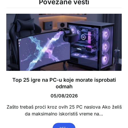
Povezane vesti
Top 25 igre na PC-u koje morate isprobati
odmah
05/08/2026
Zašto trebaš proći kroz ovih 25 PC naslova Ako želiš
da maksimalno iskoristiš vreme na…