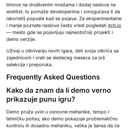
timove na društvenim mrežama i dodaj naslove na
wishlist; to pomaže developerima i omogućava ti da
iskoristiš popuste kad se pojave. Za eksperimentalne
i manje poznate naslove često vredi pogledati
itch.io
— mesto gde se pojavljuju najneobičniji projekti i
demo verzije.
Uživaj u otkrivanju novih igara, deli svoja otkrića sa
zajednicom i vrati se sledećeg meseca za još
selekcija i preporuka.
Frequently Asked Questions
Kako da znam da li demo verno
prikazuje punu igru?
Demo pruža uvid u osnovne mehanike, tempo i
tehničku polisu; ako demo pokazuje problematičnu
kontrolu ili dosadnu mehaniku, velika je šansa da će