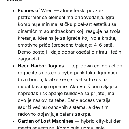
Echoes of Wren
— atmosferski puzzle-
platformer sa elementima pripovedanja. Igra
kombinuje minimalističku pixel-art estetiku sa
dinamičnim soundtrackom koji reaguje na tvoja
kretanja. Idealna je za igrače koji vole kratke,
emotivne priče (prosečno trajanje: 4–6 sati).
Demo postoji i daje dobar osećaj o ritmu i težini
zagonetki.
Neon Harbor Rogues
— top-down co-op action
roguelite smešten u cyberpunk luku. Igra nudi
brzu borbu, kratke sesije i veliki fokus na
modifikovanju opreme. Ako voliš ponavljajući
napredak i sklapanje buildova sa prijateljima,
ovo je naslov za tebe. Early access verzija
sadrži većinu osnovnih sistema, a dev tim
redovno objavljuje balans zakrpe.
Garden of Lost Machines
— hybrid city-builder
meets adventure. Kombinuje upravljanje