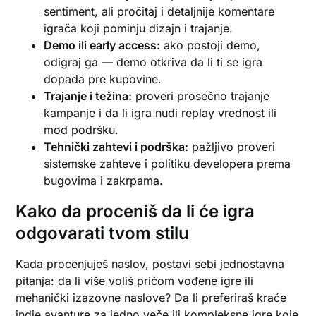
sentiment, ali pročitaj i detaljnije komentare
igrača koji pominju dizajn i trajanje.
Demo ili early access:
ako postoji demo,
odigraj ga — demo otkriva da li ti se igra
dopada pre kupovine.
Trajanje i težina:
proveri prosečno trajanje
kampanje i da li igra nudi replay vrednost ili
mod podršku.
Tehnički zahtevi i podrška:
pažljivo proveri
sistemske zahteve i politiku developera prema
bugovima i zakrpama.
Kako da proceniš da li će igra
odgovarati tvom stilu
Kada procenjuješ naslov, postavi sebi jednostavna
pitanja: da li više voliš pričom vođene igre ili
mehanički izazovne naslove? Da li preferiraš kraće
indie avanture za jedno veče ili kompleksne igre koje