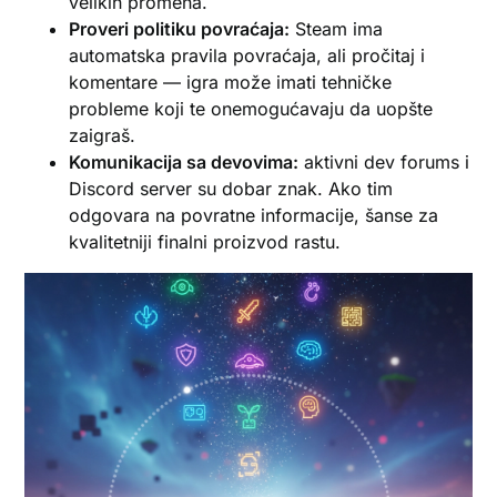
velikih promena.
Proveri politiku povraćaja:
Steam ima
automatska pravila povraćaja, ali pročitaj i
komentare — igra može imati tehničke
probleme koji te onemogućavaju da uopšte
zaigraš.
Komunikacija sa devovima:
aktivni dev forums i
Discord server su dobar znak. Ako tim
odgovara na povratne informacije, šanse za
kvalitetniji finalni proizvod rastu.