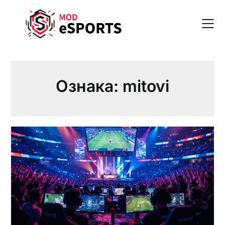
Skip
to
content
Ознака:
mitovi