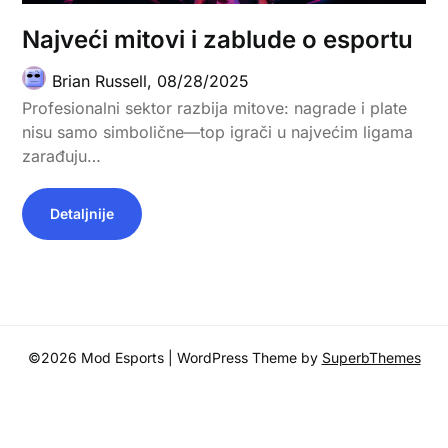
Najveći mitovi i zablude o esportu
Brian Russell,
08/28/2025
Profesionalni sektor razbija mitove: nagrade i plate
nisu samo simbolične—top igrači u najvećim ligama
zarađuju…
Detaljnije
©2026 Mod Esports
| WordPress Theme by
SuperbThemes