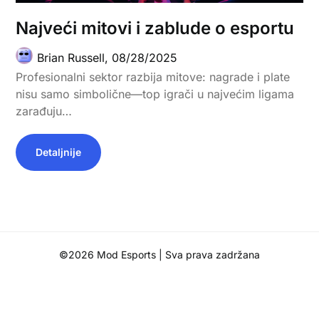
Najveći mitovi i zablude o esportu
Brian Russell,
08/28/2025
Profesionalni sektor razbija mitove: nagrade i plate
nisu samo simbolične—top igrači u najvećim ligama
zarađuju…
Detaljnije
©2026 Mod Esports
| Sva prava zadržana