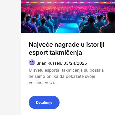
Najveće nagrade u istoriji
esport takmičenja
Brian Russell,
03/24/2025
U svetu esporta, takmičenja su postala
ne samo prilika da pokažete svoje
veštine, već i…
Detaljnije