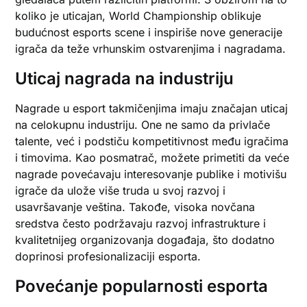
koliko je uticajan, World Championship oblikuje
budućnost esports scene i inspiriše nove generacije
igrača da teže vrhunskim ostvarenjima i nagradama.
Uticaj nagrada na industriju
Nagrade u esport takmičenjima imaju značajan uticaj
na celokupnu industriju. One ne samo da privlače
talente, već i podstiču kompetitivnost među igračima
i timovima. Kao posmatrač, možete primetiti da veće
nagrade povećavaju interesovanje publike i motivišu
igrače da ulože više truda u svoj razvoj i
usavršavanje veština. Takođe, visoka novčana
sredstva često podržavaju razvoj infrastrukture i
kvalitetnijeg organizovanja događaja, što dodatno
doprinosi profesionalizaciji esporta.
Povećanje popularnosti esporta