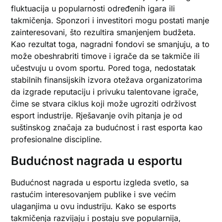
fluktuacija u popularnosti određenih igara ili
takmičenja. Sponzori i investitori mogu postati manje
zainteresovani, što rezultira smanjenjem budžeta.
Kao rezultat toga, nagradni fondovi se smanjuju, a to
može obeshrabriti timove i igrače da se takmiče ili
učestvuju u ovom sportu. Pored toga, nedostatak
stabilnih finansijskih izvora otežava organizatorima
da izgrade reputaciju i privuku talentovane igrače,
čime se stvara ciklus koji može ugroziti održivost
esport industrije. Rješavanje ovih pitanja je od
suštinskog značaja za budućnost i rast esporta kao
profesionalne discipline.
Budućnost nagrada u esportu
Budućnost nagrada u esportu izgleda svetlo, sa
rastućim interesovanjem publike i sve većim
ulaganjima u ovu industriju. Kako se esports
takmičenja razvijaju i postaju sve popularnija,