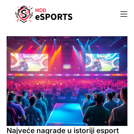
Skip
to
content
Najveće nagrade u istoriji esport