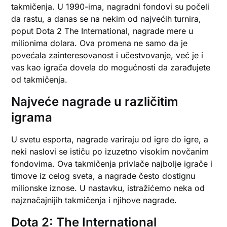
takmičenja. U 1990-ima, nagradni fondovi su počeli
da rastu, a danas se na nekim od najvećih turnira,
poput Dota 2 The International, nagrade mere u
milionima dolara. Ova promena ne samo da je
povećala zainteresovanost i učestvovanje, već je i
vas kao igrača dovela do mogućnosti da zarađujete
od takmičenja.
Najveće nagrade u različitim
igrama
U svetu esporta, nagrade variraju od igre do igre, a
neki naslovi se ističu po izuzetno visokim novčanim
fondovima. Ova takmičenja privlače najbolje igrače i
timove iz celog sveta, a nagrade često dostignu
milionske iznose. U nastavku, istražićemo neka od
najznačajnijih takmičenja i njihove nagrade.
Dota 2: The International