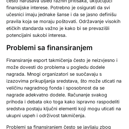
često narušava usled raznih pritisaka, uključujući
finansijske interese. Potrebno je osigurati da svi
učesnici imaju jednake šanse i da se jasno definišu
pravila koja se moraju poštovati. Održavanje visokih
etičkih standarda važno je kako bi se prevazišli
potencijalni sukobi interesa.
Problemi sa finansiranjem
Finansiranje esport takmičenja često je neizvjesno i
može dovesti do problema u pogledu dodele
nagrada. Mnogi organizatori se suočavaju s
izazovima prikupljanja sredstava, što može uticati na
veličinu nagradnog fonda i sposobnost da se
nagrade adekvatno dodele. Računanje svakog
prihoda i debata oko toga kako ispravno raspodeliti
sredstva postaju ključni elementi koji mogu uticati na
ukupni uspeh i održivost takmičenja.
Problemi sa finansiranjem često se javljaju zbog