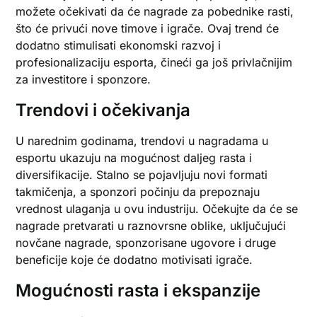
možete očekivati da će nagrade za pobednike rasti,
što će privući nove timove i igrače. Ovaj trend će
dodatno stimulisati ekonomski razvoj i
profesionalizaciju esporta, čineći ga još privlačnijim
za investitore i sponzore.
Trendovi i očekivanja
U narednim godinama, trendovi u nagradama u
esportu ukazuju na mogućnost daljeg rasta i
diversifikacije. Stalno se pojavljuju novi formati
takmičenja, a sponzori počinju da prepoznaju
vrednost ulaganja u ovu industriju. Očekujte da će se
nagrade pretvarati u raznovrsne oblike, uključujući
novčane nagrade, sponzorisane ugovore i druge
beneficije koje će dodatno motivisati igrače.
Mogućnosti rasta i ekspanzije