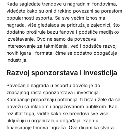
Kada sagledate trendove u nagradnim fondovima,
videćete kako su oni direktno povezani sa porastom
popularnosti esporta. Sa sve većim iznosima
nagrada, više gledalaca se pridružuje zajednici, što
dodatno proširuje bazu fanova i podstiče medijsko
izveštavanje. Ovo ne samo da povećava
interesovanje za takmičenja, već i podstiče razvoj
novih igara i formata, čime se dodatno obogaćuje
industrija.
Razvoj sponzorstava i investicija
Povećanje nagrada u esportu dovelo je do
značajnog rasta sponzorstava i investicija.
Kompanije prepoznaju potencijal tržišta i žele da se
povežu sa mladom i angažovanom publikom. Kao
rezultat toga, vidite kako se brendovi sve više
uključuju u organizaciju događaja, kao i u
finansiranje timova i igrača. Ova dinamika stvara