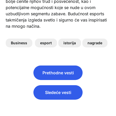
bolje cenite njihov trud i posvećenost, kao i
potencijalne mogućnosti koje se nude u ovom
uzbudljivom segmentu zabave. Budućnost esports
takmičenja izgleda svetlo i sigurno će vas inspirisati
na mnogo načina.
Business
esport
istorija
nagrade
Post
Prethodne vesti
navigation
Sledeće vesti