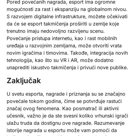
Pored povećanih nagrada, esport ima ogromne
mogućnosti za rast i ekspanziju na globalnom nivou.
S razvojem digitalne infrastrukture, možete očekivati
da će se esport takmičenja proširiti u zemlje koje
trenutno imaju nedovoljno razvijenu scenu.
Povećanje pristupa internetu, kao i rast mobilnih
uređaja u razvojnim zemljama, može otvoriti vrata
novim igračima i timovima. Takođe, integracija novih
tehnologija, kao što su VR i AR, može dodatno
unaprediti iskustvo takmičenja i privući nove publike.
Zaključak
U svetu esporta, nagrade i priznanja su se značajno
povećale tokom godina, čime se potvrđuje rastući
značaj ovog fenomena. Kao posmatrač ili aktivni
učesnik, važno je da ste svesni koliko vrhunski igrači
ulažu truda da dostignu ove nagrade. Razumevanje
istorije nagrada u esportu može vam pomoći da