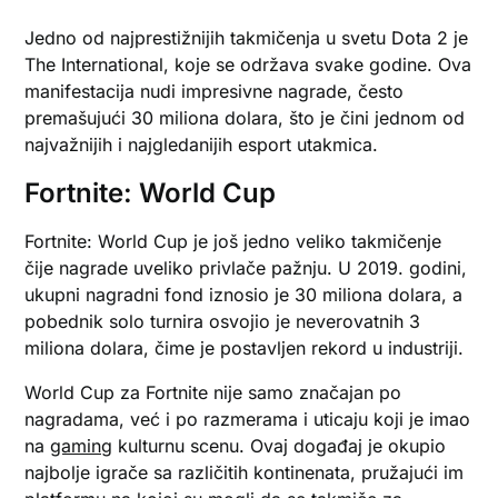
Jedno od najprestižnijih takmičenja u svetu Dota 2 je
The International, koje se održava svake godine. Ova
manifestacija nudi impresivne nagrade, često
premašujući 30 miliona dolara, što je čini jednom od
najvažnijih i najgledanijih esport utakmica.
Fortnite: World Cup
Fortnite: World Cup je još jedno veliko takmičenje
čije nagrade uveliko privlače pažnju. U 2019. godini,
ukupni nagradni fond iznosio je 30 miliona dolara, a
pobednik solo turnira osvojio je neverovatnih 3
miliona dolara, čime je postavljen rekord u industriji.
World Cup za Fortnite nije samo značajan po
nagradama, već i po razmerama i uticaju koji je imao
na
gaming
kulturnu scenu. Ovaj događaj je okupio
najbolje igrače sa različitih kontinenata, pružajući im