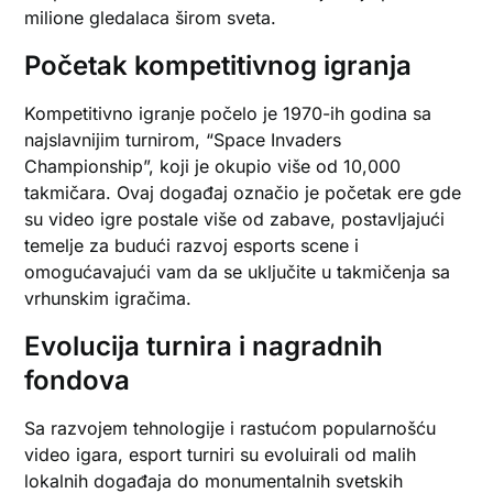
milione gledalaca širom sveta.
Početak kompetitivnog igranja
Kompetitivno igranje počelo je 1970-ih godina sa
najslavnijim turnirom, “Space Invaders
Championship”, koji je okupio više od 10,000
takmičara. Ovaj događaj označio je početak ere gde
su video igre postale više od zabave, postavljajući
temelje za budući razvoj esports scene i
omogućavajući vam da se uključite u takmičenja sa
vrhunskim igračima.
Evolucija turnira i nagradnih
fondova
Sa razvojem tehnologije i rastućom popularnošću
video igara, esport turniri su evoluirali od malih
lokalnih događaja do monumentalnih svetskih