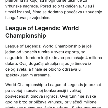
platformu na kojoj su mogli da se takmiče za
vrhunske nagrade. Pored solo takmičenja, tu su i
timski izazovi, čime se dodatno povećava uzbuđenje
i angažovanje zajednice.
League of Legends: World
Championship
League of Legends: World Championship je još
jedan od vodećih turnira u svetu esporta, sa
nagradnim fondom koji redovno premašuje 4 miliona
dolara. Ovaj događaj okuplja najbolje timove iz
celog sveta, a finale se obično održava u
spektakularnim arenama.
World Championship u League of Legends je poznat
po svojoj intenzivnoj konkurenciji i velikoj
posvećenosti timova i igrača. Ovaj turnir se svake
godine brzo približava vrhuncu, privlačeći milione
gledalaca putem različitih platformi. S obzirom na to