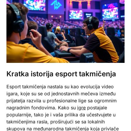
Kratka istorija esport takmičenja
Esport takmičenja nastala su kao evolucija video
igara, koje su se od jednostavnih mečeva između
prijatelja razvila u profesionalne lige sa ogromnim
nagradnim fondovima. Kako su
igre
postajale
popularnije, tako je i vaša prilika da učestvujete u
takmičenjima rasla, proširujući se sa lokalnih
skupova na međunarodna takmičenja koja privlače