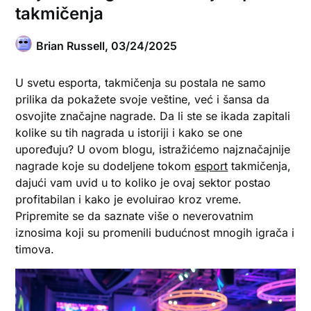
takmičenja
Brian Russell,
03/24/2025
U svetu esporta, takmičenja su postala ne samo
prilika da pokažete svoje veštine, već i šansa da
osvojite značajne nagrade. Da li ste se ikada zapitali
kolike su tih nagrada u istoriji i kako se one
upoređuju? U ovom blogu, istražićemo najznačajnije
nagrade koje su dodeljene tokom
esport
takmičenja,
dajući vam uvid u to koliko je ovaj sektor postao
profitabilan i kako je evoluirao kroz vreme.
Pripremite se da saznate više o neverovatnim
iznosima koji su promenili budućnost mnogih igrača i
timova.