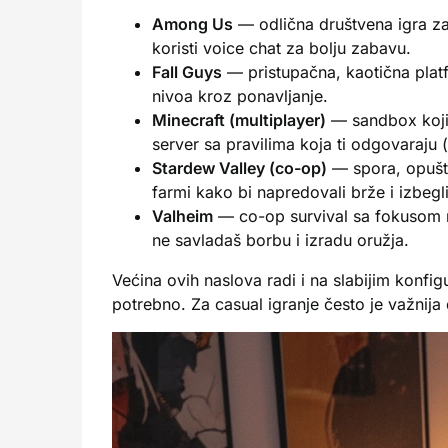
Among Us
— odlična društvena igra za 
koristi voice chat za bolju zabavu.
Fall Guys
— pristupačna, kaotična platf
nivoa kroz ponavljanje.
Minecraft (multiplayer)
— sandbox koji 
server sa pravilima koja ti odgovaraju 
Stardew Valley (co-op)
— spora, opuštaj
farmi kako bi napredovali brže i izbegl
Valheim
— co-op survival sa fokusom na
ne savladaš borbu i izradu oružja.
Većina ovih naslova radi i na slabijim konfi
potrebno. Za casual igranje često je važnija