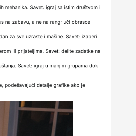
h mehanika. Savet: igraj sa istim društvom i
kus na zabavu, a ne na rang; uči obrasce
n za sve uzraste i mašine. Savet: izaberi
om ili prijateljima. Savet: delite zadatke na
uštanja. Savet: igraj u manjim grupama dok
e, podešavajući detalje grafike ako je