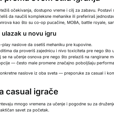
ežiš očekivanja, dostupno vreme i cilj za zabavu. Postavi se
li želiš da naučiš kompleksne mehanike ili preferiraš jednos
anrova kao što su co-op pucačine, MOBA, battle royale, sand
 i ulazak u novu igru
e-to-play naslove da osetiš mehaniku pre kupovine.
dditima da proveriš zajednicu i nivo toxiciteta pre nego što 
aj se na učenje osnova pre nego što prelaziš na rangirane 
 opcije — često male promene značajno poboljšaju performan
konkretne naslove iz oba sveta — preporuke za casual i komp
a casual igrače
 zahtevaju mnogo vremena za učenje i pogodne su za družen
raktičan savet za početak.