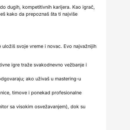
 do dugih, kompetitivnih karijera. Kao igrač,
eš kako da prepoznaš šta ti najviše
 uložiš svoje vreme i novac. Evo najvažnijih
itivne igre traže svakodnevno vežbanje i
 odgovaraju; ako uživaš u mastering-u
dnice, timove i ponekad profesionalne
monitor sa visokim osvežavanjem), dok su