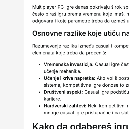
Multiplayer PC igre danas pokrivaju širok spe
često biraš igru prema vremenu koje imaš, 
odgovara i koje parametre treba da uzmeš u 
Osnovne razlike koje utiču na
Razumevanje razlika između casual i kompeti
elemenata koje treba da proceniš:
Vremenska investicija:
Casual igre čest
učenje mehanika.
Učenje i kriva napretka:
Ako voliš poste
sistema, kompetitivne igre donose to z
Društveni aspekt:
Casual igre podstiču
karijere.
Hardverski zahtevi:
Neki kompetitivni n
mnoge casual igre pristupačne i na sla
Kako da odabereš igru