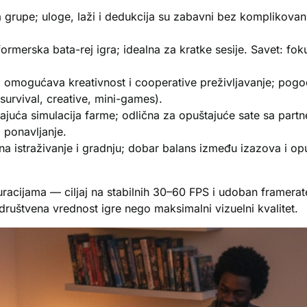
grupe; uloge, laži i dedukcija su zabavni bez komplikovani
ormerska bata-rej igra; idealna za kratke sesije. Savet: fo
omogućava kreativnost i cooperative preživljavanje; pogoda
(survival, creative, mini-games).
uća simulacija farme; odlična za opuštajuće sate sa partner
i ponavljanje.
 istraživanje i gradnju; dobar balans između izazova i op
guracijama — ciljaj na stabilnih 30–60 FPS i udoban framerat
 društvena vrednost igre nego maksimalni vizuelni kvalitet.