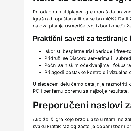
Pri odabiru multiplayer igre moraš da uravnot
igraš radi opuštanja ili da se takmičiš? Da 
na ova pitanja usmeriće tvoj izbor između ž
Praktični saveti za testiranje
Iskoristi besplatne trial periode i fre
Pridruži se Discord serverima ili subre
Počni sa niskim očekivanjima i fokusir
Prilagodi postavke kontrole i vizuelne
U sledećem delu ćemo detaljnije razmotriti 
PC i perifernu opremu za najbolje rezultate.
Preporučeni naslovi z
Ako želiš igre koje brzo ulaze u ritam, ne
svaku kratak razlog zašto je dobar izbor i p