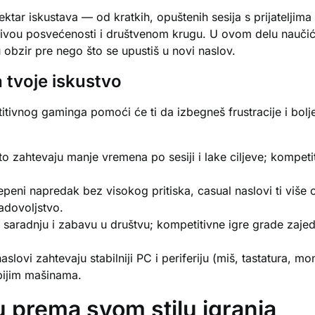
ktar iskustava — od kratkih, opuštenih sesija s prijateljima
nivou posvećenosti i društvenom krugu. U ovom delu naučić
obzir pre nego što se upustiš u novi naslov.
 tvoje iskustvo
tivnog gaminga pomoći će ti da izbegneš frustracije i bolje
o zahtevaju manje vremena po sesiji i lake ciljeve; kompet
peni napredak bez visokog pritiska, casual naslovi ti više
adovoljstvo.
 saradnju i zabavu u društvu; kompetitivne igre grade zaje
aslovi zahtevaju stabilniji PC i periferiju (miš, tastatura, 
bijim mašinama.
 prema svom stilu igranja