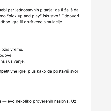
bi par jednostavnih pitanja: da li želiš da
tavno “pick up and play” iskustvo? Odgovori
box igre ili društvene simulacije.
uložiš vreme.
modove.
s i uživanje.
etitivne igre, plus kako da postaviš svoj
je — evo nekoliko proverenih naslova. Uz