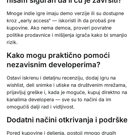
nisam siguran da li ću je završiti?
Mnoge indie igre imaju demo verzije ili su dostupne
kroz „early access“ — iskoristi ih da probaš pre
kupovine. Ako nema demoa, proveri povratne
politike prodavnice i mišljenja igrača kako bi smanjio
rizik.
Kako mogu praktično pomoći
nezavisnim developerima?
Ostavi iskrenu i detaljnu recenziju, dodaj igru na
wishlist, deli snimke i utiske na društvenim mrežama,
prijavljuj greške i, kada je moguće, kupuj direktno na
kanalima developera — sve su to načini da im
omogućiš dalji rad i vidljivost.
Dodatni načini otkrivanja i podrške
Pored kupovine i deljenja, postoji mnogo drugih