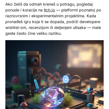
Ako želiš da odmah kreneš u potragu, pogledaj
ponude i kuracije na
Itch.io
— platformi poznatoj po
raznovrsnim i eksperimentalnim projektima. Kada
pronađeš igru koja ti se dopada, podrži developere
wishlist-om, recenzijom ili deljenjem utisaka — male
geste često čine veliku razliku.