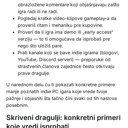
obrazložene komentare koji objašnjavaju zašto
igra radi ili ne radi.
Pogledaj kratke video-klipove gameplay-a da
proveriš ritam i mehaniku pre kupovine.
Proveri da li igra ima demo ili „early access“
verziju — to ti omogućava da isprobaš pre
nego što uložiš pare.
Prati kanale koji se bave indie igrama (blogovi,
YouTube, Discord serveri) — preporuke od
strastvenih članova zajednice često otkrivaju
prave dragulje.
U narednom delu ću ti pokazati konkretne primere
manje poznatih indie PC igara koje vrede tvoje
pažnje i objasniti šta tačno čini svaki od tih naslova
posebnim.
Skriveni dragulji: konkretni primeri
koje vredi isprobati