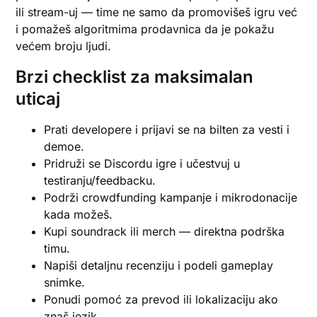
ili stream-uj — time ne samo da promovišeš igru već
i pomažeš algoritmima prodavnica da je pokažu
većem broju ljudi.
Brzi checklist za maksimalan
uticaj
Prati developere i prijavi se na bilten za vesti i
demoe.
Pridruži se Discordu igre i učestvuj u
testiranju/feedbacku.
Podrži crowdfunding kampanje i mikrodonacije
kada možeš.
Kupi soundrack ili merch — direktna podrška
timu.
Napiši detaljnu recenziju i podeli gameplay
snimke.
Ponudi pomoć za prevod ili lokalizaciju ako
znaš jezik.