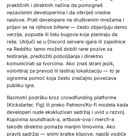
praktičnih i direktnih načina da pomogneš
nezavisnim developerima i da otkriješ vredne
naslove. Prati developere na društvenim mrežama i
prijavi se na njihove biltene — često objavljuju demo
verzije, popuste ili listu bugova koje planiraju da
reše. Uključi se u Discord servere igara ili zajednice
na Redditu: tamo možeš dobiti rane pozive za
testiranje, predložiti poboljšanja i direktno
komunicirati sa tvorcima. Ako znaš strani jezik,
volontiraj za prevod ili testiraj lokalizaciju — to je
ogromna pomoć koja često značajno povećava
publiku igre.
Razmotri podršku kroz crowdfunding platforme
(Kickstarter, Fig) ili preko Patreon/Ko-fi modela kada
developeri nude ekskluzivan sadržaj i uvid u razvoj.
Kupovina soundtrack-a, artbook-ova i merch-a
takođe direktno pomaže manjim timovima. Ako
praviš sadržaj — snimi kratke klipove, napiši vodiče