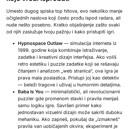
Umesto dugog spiska top hitova, evo nekoliko manje
očiglednih naslova koji često prođu ispod radara, ali
nude nešto posebno. Kratko objašnjenje zašto svaki
od njih zaslužuje tvoju pažnju i kako pristupiti igri.
Hypnospace Outlaw
— simulacija interneta iz
1999. godine koja kombinuje istraživanje,
zadatke i kreativni dizajn interfejsa. Ako voliš
retro estetiku i puzzle zadatke koji se rešavaju
čitanjem i analizom „web stranica“, ova igra je
prava mala poslastica. Pristupi joj kao detektiv
— beleži tragove i uživaj u humornim detaljima.
Baba Is You
— minimalistički, ali revolucionarni
puzzler gde promenom stavki i pravila menjaš
samu logiku igre. Savršen primer kako
jednostavan vizuelni dizajn može sakriti duboku
mehaniku. Ako zapneš, pokušaj da „izmakneš“
pravila van uobičajenih okvira; eksperiment je