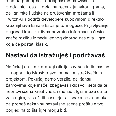
moć da pomogneš: dodaj naslov na wishlist u
prodavnici, ostavi detaljnu recenziju nakon igranja,
deli snimke i utiske na društvenim mrežama ili
Twitch-u, i podrži developere kupovinom direktno
kroz njihove kanale kada je to moguće. Prijavljivanje
bugova i konstruktivna povratna informacija često
znače razliku između jednog dobrog naslova i igre
koja će postati klasik.
Nastavi da istražuješ i podržavaš
Ne čekaj da ti neko drugi otkrije savršen indie naslov
— napravi to iskustvo svojim malim istraživačkim
projektom. Pokušaj demo verzije, daj šansu
žanrovima koje inače izbegavaš i dozvoli sebi da te
nepričvršćena kreativnost iznenadi. Igra može da te
zaintrigira, rastuži ili nasmeje, ali svaka nova odluka
da probaš nežaninu nezavisne scene proširuje tvoj
pogled na to šta igre mogu biti.