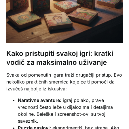
Kako pristupiti svakoj igri: kratki
vodič za maksimalno uživanje
Svaka od pomenutih igara traži drugačiji pristup. Evo
nekoliko praktičnih smernica koje će ti pomoći da
izvučeš najbolje iz iskustva:
Narativne avanture:
igraj polako, prave
vrednosti često leže u dijalozima i detaljima
okoline. Beleške i screenshot-ovi su tvoj
saveznik.
Puzzle naslovi:
eksperimentiši bez straha. Ako