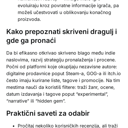
evoluiraju kroz povratne informacije igrača, pa
možeš učestvovati u oblikovanju konačnog
proizvoda.
Kako prepoznati skriveni dragulj i
gde ga pronaći
Da bi efikasno otkrivao skriveno blago među indie
naslovima, razvij strategiju pronalaženja i procene.
Počni od platformi koje okupljaju nezavisne autore:
digitalne prodavnice poput Steam-a, GOG-a ili itch.io
često imaju kurirane liste, tagove i promocije. Na tim
mestima nauči da koristiš filtere: traži žanr, ocene,
datum izdavanja i tagove poput “experimental”,
“narrative” ili “hidden gem”.
Praktični saveti za odabir
Pročitaj nekoliko korisničkih recenzija, ali traži