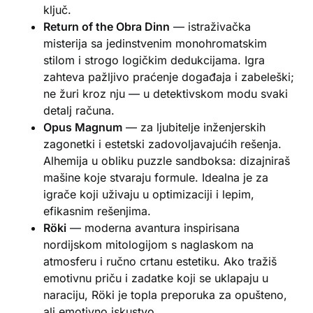
ključ.
Return of the Obra Dinn
— istraživačka
misterija sa jedinstvenim monohromatskim
stilom i strogo logičkim dedukcijama. Igra
zahteva pažljivo praćenje događaja i zabeleški;
ne žuri kroz nju — u detektivskom modu svaki
detalj računa.
Opus Magnum
— za ljubitelje inženjerskih
zagonetki i estetski zadovoljavajućih rešenja.
Alhemija u obliku puzzle sandboksa: dizajniraš
mašine koje stvaraju formule. Idealna je za
igrače koji uživaju u optimizaciji i lepim,
efikasnim rešenjima.
Röki
— moderna avantura inspirisana
nordijskom mitologijom s naglaskom na
atmosferu i ručno crtanu estetiku. Ako tražiš
emotivnu priču i zadatke koji se uklapaju u
naraciju, Röki je topla preporuka za opušteno,
ali emotivno iskustvo.