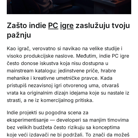
Zašto indie
PC
igre
zaslužuju tvoju
pažnju
Kao igrač, verovatno si navikao na velike studije i
visoko produkcijske naslove. Međutim, indie PC igre
često donose iskustva koja nisu dostupna u
mainstream katalogu: jedinstvene priče, hrabre
mehanike i kreativne umetničke pravce. Kada
pristupiš nezavisnoj igri otvorenog uma, otvaraš
vrata ka originalnim dizajn idejama koje su nastale iz
strasti, a ne iz komercijalnog pritiska.
Indie projekti su pogodna scena za
eksperimentisanje — developeri sa manjim timovima
bez velikih budžeta često rizikuju sa konceptima
koje veći izdavači ne bi podržali. To znači da možeš