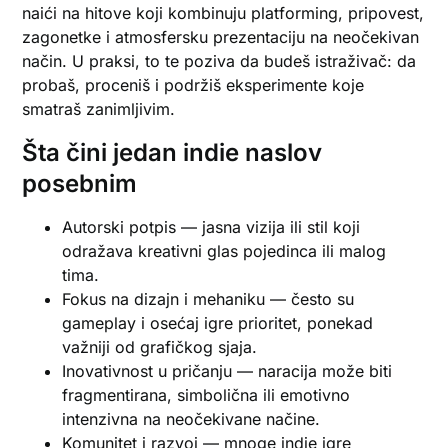
naići na hitove koji kombinuju platforming, pripovest,
zagonetke i atmosfersku prezentaciju na neočekivan
način. U praksi, to te poziva da budeš istraživač: da
probaš, proceniš i podržiš eksperimente koje
smatraš zanimljivim.
Šta čini jedan indie naslov
posebnim
Autorski potpis — jasna vizija ili stil koji
odražava kreativni glas pojedinca ili malog
tima.
Fokus na dizajn i mehaniku — često su
gameplay i osećaj igre prioritet, ponekad
važniji od grafičkog sjaja.
Inovativnost u pričanju — naracija može biti
fragmentirana, simbolična ili emotivno
intenzivna na neočekivane načine.
Komunitet i razvoj — mnoge indie igre