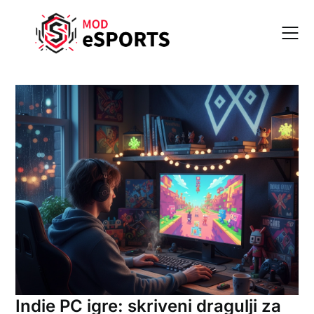
Skip
to
content
Indie PC igre: skriveni dragulji za