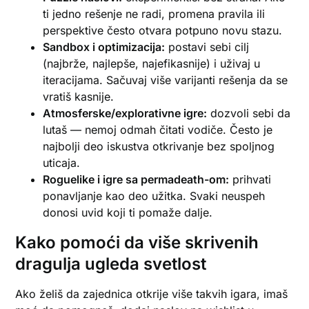
ti jedno rešenje ne radi, promena pravila ili
perspektive često otvara potpuno novu stazu.
Sandbox i optimizacija:
postavi sebi cilj
(najbrže, najlepše, najefikasnije) i uživaj u
iteracijama. Sačuvaj više varijanti rešenja da se
vratiš kasnije.
Atmosferske/explorativne igre:
dozvoli sebi da
lutaš — nemoj odmah čitati vodiče. Često je
najbolji deo iskustva otkrivanje bez spoljnog
uticaja.
Roguelike i igre sa permadeath-om:
prihvati
ponavljanje kao deo užitka. Svaki neuspeh
donosi uvid koji ti pomaže dalje.
Kako pomoći da više skrivenih
dragulja ugleda svetlost
Ako želiš da zajednica otkrije više takvih igara, imaš