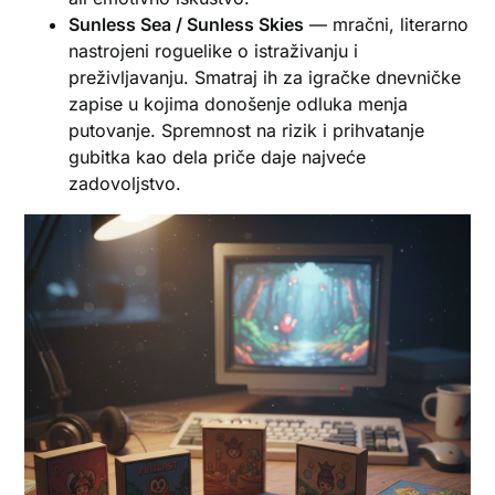
Sunless Sea / Sunless Skies
— mračni, literarno
nastrojeni roguelike o istraživanju i
preživljavanju. Smatraj ih za igračke dnevničke
zapise u kojima donošenje odluka menja
putovanje. Spremnost na rizik i prihvatanje
gubitka kao dela priče daje najveće
zadovoljstvo.