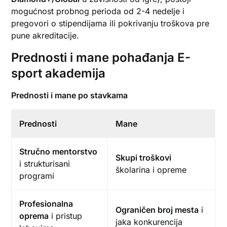
mogućnost probnog perioda od 2-4 nedelje i
pregovori o stipendijama ili pokrivanju troškova pre
pune akreditacije.
Prednosti i mane pohađanja E-
sport akademija
Prednosti i mane po stavkama
Prednosti
Mane
Stručno mentorstvo
Skupi troškovi
i strukturisani
školarina i opreme
programi
Profesionalna
Ograničen broj mesta
i
oprema
i pristup
jaka konkurencija