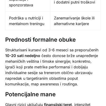
i dodatni putni troškovi
sponzorstava
Podrška u nutriciji i
Zanemarivanje škole ili
mentalnom treningu
alternativne karijere
Prednosti formalne obuke
Strukturisani kursevi od 3-6 meseci sa preporučenih
10-20 sati nedeljno
često donose brže unapređenje
mehaničkih veština i timske sinergije; konkretno,
igrači koji prate metrike performansi i dobijaju
individualne sesije sa trenerom obično ubrzavaju
napredak u targetiranim oblastima poput
komunikacije, map awareness i routinga.
Potencijalne mane
Glavni rizici uključuju
finansijski teret
, intenzitet