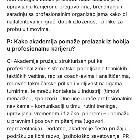
upravljanju karijerom, pregovorima, brendiranju i
saradnju sa profesionalnim organizacijama kako bi
najtalentovaniji igrači dobili izloženost i prilike za
probu u timovima.
P: Kako akademija pomaže prelazak iz hobija
u profesionalnu karijeru?
O: Akademije pružaju strukturisan put ka
profesionalizmu: sistematsko poboljšanje tehničkih i
taktičkih veština, rad sa coach-evima i analitičarima,
redovne takmičarske prilike i vidljivost na ligama i
turnirima, te mrežu kontakata u industriji (timovi,
menadžeri, sponzori). One uče igrače profesionalnim
navikama – komunikaciji u timu, rutini treninga,
upravljanju vremenom i fizičkoj pripremi – i pomažu
u pravnim i poslovnim pitanjima (ugovori,
reprezentacija). Dodatno, akademije često pružaju
podršku za lični razvoj (psihološko savetovanje, PR i