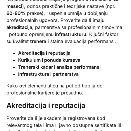
meseci
), odnos praktične i teorijske nastave (npr.
60-80%
prakse), i uspeh alumnija u dobijanju
profesionalnih ugovora. Proverite da li imaju
akreditacija
, partnerstva sa profesionalnim timovima
i potpuno opremljenu
infrastrukturu
. Ključni faktori
su kvalitet
trenera
i stalna evaluacija performansi.
Akreditacija i reputacija
Kurikulum i ponuda kurseva
Trenerski kadar i analiza performansi
Infrastruktura i partnerstva
Kako ovi elementi utiču na put od hobija do
profesionalne karijere je presudno.
Akreditacija i reputacija
Proverite da li je akademija registrovana kod
relevantnog tela i ima li javno dostupne sertifikate ili