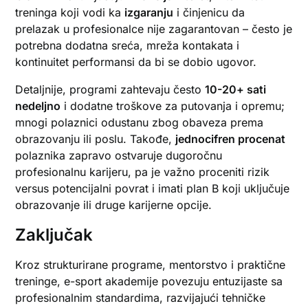
treninga koji vodi ka
izgaranju
i činjenicu da
prelazak u profesionalce nije zagarantovan – često je
potrebna dodatna sreća, mreža kontakata i
kontinuitet performansi da bi se dobio ugovor.
Detaljnije, programi zahtevaju često
10-20+ sati
nedeljno
i dodatne troškove za putovanja i opremu;
mnogi polaznici odustanu zbog obaveza prema
obrazovanju ili poslu. Takođe,
jednocifren procenat
polaznika zapravo ostvaruje dugoročnu
profesionalnu karijeru, pa je važno proceniti rizik
versus potencijalni povrat i imati plan B koji uključuje
obrazovanje ili druge karijerne opcije.
Zaključak
Kroz strukturirane programe, mentorstvo i praktične
treninge, e-sport akademije povezuju entuzijaste sa
profesionalnim standardima, razvijajući tehničke