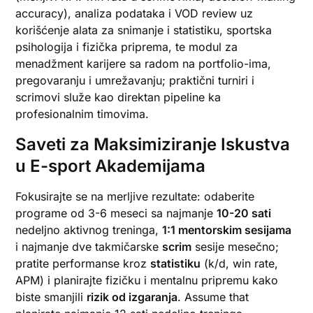
accuracy), analiza podataka i VOD review uz
korišćenje alata za snimanje i statistiku, sportska
psihologija i fizička priprema, te modul za
menadžment karijere sa radom na portfolio-ima,
pregovaranju i umrežavanju; praktični turniri i
scrimovi služe kao direktan pipeline ka
profesionalnim timovima.
Saveti za Maksimiziranje Iskustva
u E-sport Akademijama
Fokusirajte se na merljive rezultate: odaberite
programe od 3-6 meseci sa najmanje
10-20 sati
nedeljno aktivnog treninga,
1:1 mentorskim sesijama
i najmanje dve takmičarske
scrim
sesije mesečno;
pratite performanse kroz
statistiku
(k/d, win rate,
APM) i planirajte fizičku i mentalnu pripremu kako
biste smanjili
rizik od izgaranja
. Assume that