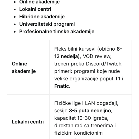
Online akademije
Lokalni centri
Hibridne akademije
Univerzitetski programi
Profesionalne timske akademije
Fleksibilni kursevi (obično
8-
12 nedelja
), VOD review,
Online
treneri preko Discord/Twitch,
akademije
primeri: programi koje nude
velike organizacije poput
T1
i
Fnatic
.
Fizičke lige i LAN događaji,
sesije
3-5 puta nedeljno
,
kapacitet 10-30 igrača,
Lokalni centri
direktan rad sa trenerima i
fizičkim kondicionim