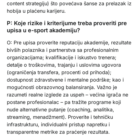
content strategiju) što povećava šanse za prelazak iz
hobija u plaćenu karijeru.
P: Koje rizike i kriterijume treba proveriti pre
upisa u e-sport akademiju?
O: Pre upisa proverite reputaciju akademije, rezultate
bivših polaznika i partnerstva sa profesionalnim
organizacijama; kvalifikacije i iskustvo trenera;
detalje o troškovima, trajanju i uslovima ugovora
(ograničenja transfera, procenti od prihoda);
dostupnost zdravstvene i mentalne podrške; kao i
mogućnosti obrazovnog balansiranja. Važno je
razumeti realne izglede za uspeh – većina igrača ne
postane profesionalac – pa tražite programe koji
nude alternativne putanje (coaching, analitika,
streaming, menadžment). Proverite i tehničku
infrastrukturu, individualni pristup napretku i
transparentne metrike za praćenje rezultata.