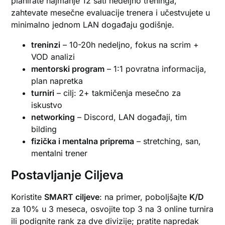
planirate najmanje 12 sati nedeljno treninga,
zahtevate mesečne evaluacije trenera i učestvujete u
minimalno jednom LAN događaju godišnje.
treninzi
– 10-20h nedeljno, fokus na scrim +
VOD analizi
mentorski program
– 1:1 povratna informacija,
plan napretka
turniri
– cilj: 2+ takmičenja mesečno za
iskustvo
networking
– Discord, LAN događaji, tim
bilding
fizička i mentalna priprema
– stretching, san,
mentalni trener
Postavljanje Ciljeva
Koristite
SMART ciljeve
: na primer, poboljšajte
K/D
za 10% u 3 meseca, osvojite top 3 na 3 online turnira
ili podignite rank za dve divizije; pratite napredak