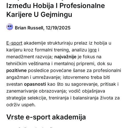
Između Hobija I Profesionalne
Karijere U Gejmingu
Brian Russell,
12/19/2025
E-sport
akademije strukturiraju prelaz iz hobija u
karijeru kroz formalni trening, analizu
igre
i
menadžment razvoja;
najvažnije
je fokus na
tehničkim veštinama i mentalnoj pripremi, dok su
pozitivne
posledice povećane šanse za profesionalni
angažman i umrežavanje; istovremeno treba biti
svestan
opasnosti
kao što su sagorevanje, pritisak i
zanemarivanje obrazovanja; vodič objašnjava
strategije selekcije, treniranja i balansiranja života za
održiv uspeh.
Vrste e-sport akademija