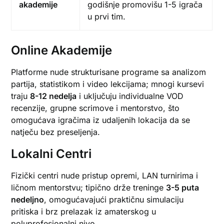
akademije
godišnje promovišu 1-5 igrača
u prvi tim.
Online Akademije
Platforme nude strukturisane programe sa analizom
partija, statistikom i video lekcijama; mnogi kursevi
traju
8-12 nedelja
i uključuju individualne VOD
recenzije, grupne scrimove i mentorstvo, što
omogućava igračima iz udaljenih lokacija da se
natječu bez preseljenja.
Lokalni Centri
Fizički centri nude pristup opremi, LAN turnirima i
ličnom mentorstvu; tipično drže treninge
3-5 puta
nedeljno
, omogućavajući praktičnu simulaciju
pritiska i brz prelazak iz amaterskog u
poluprofesionalni nivo.