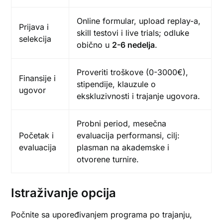
Online formular, upload replay-a,
Prijava i
skill testovi i live trials; odluke
selekcija
obično u
2-6 nedelja
.
Proveriti troškove (0-3000€),
Finansije i
stipendije, klauzule o
ugovor
ekskluzivnosti i trajanje ugovora.
Probni period, mesečna
Početak i
evaluacija performansi, cilj:
evaluacija
plasman na akademske i
otvorene turnire.
Istraživanje opcija
Počnite sa upoređivanjem programa po trajanju,