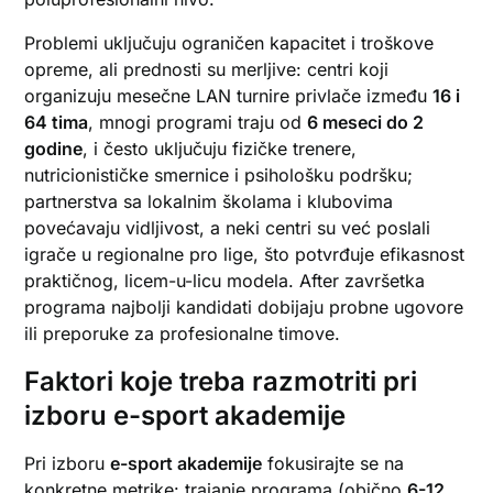
Problemi uključuju ograničen kapacitet i troškove
opreme, ali prednosti su merljive: centri koji
organizuju mesečne LAN turnire privlače između
16 i
64 tima
, mnogi programi traju od
6 meseci do 2
godine
, i često uključuju fizičke trenere,
nutricionističke smernice i psihološku podršku;
partnerstva sa lokalnim školama i klubovima
povećavaju vidljivost, a neki centri su već poslali
igrače u regionalne pro lige, što potvrđuje efikasnost
praktičnog, licem-u-licu modela. After završetka
programa najbolji kandidati dobijaju probne ugovore
ili preporuke za profesionalne timove.
Faktori koje treba razmotriti pri
izboru e-sport akademije
Pri izboru
e-sport akademije
fokusirajte se na
konkretne metrike: trajanje programa (obično
6-12