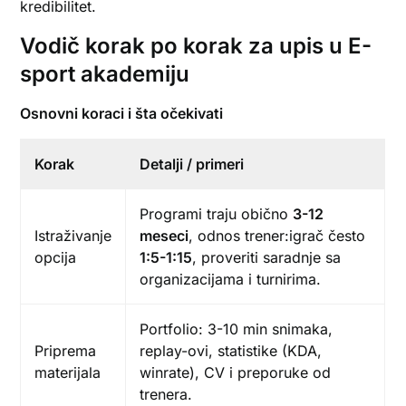
kredibilitet.
Vodič korak po korak za upis u E-
sport akademiju
Osnovni koraci i šta očekivati
Korak
Detalji / primeri
Programi traju obično
3-12
Istraživanje
meseci
, odnos trener:igrač često
opcija
1:5-1:15
, proveriti saradnje sa
organizacijama i turnirima.
Portfolio: 3-10 min snimaka,
Priprema
replay-ovi, statistike (KDA,
materijala
winrate), CV i preporuke od
trenera.