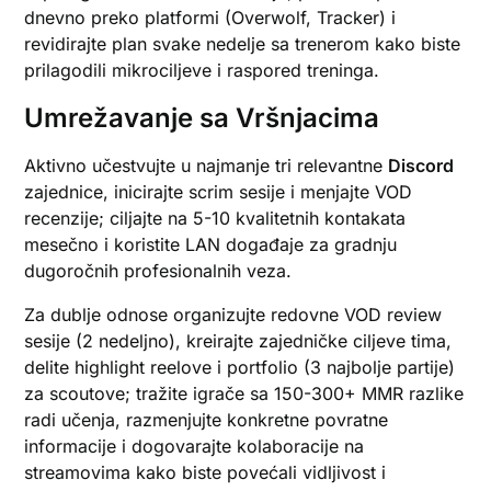
dnevno preko platformi (Overwolf, Tracker) i
revidirajte plan svake nedelje sa trenerom kako biste
prilagodili mikrociljeve i raspored treninga.
Umrežavanje sa Vršnjacima
Aktivno učestvujte u najmanje tri relevantne
Discord
zajednice, inicirajte scrim sesije i menjajte VOD
recenzije; ciljajte na 5-10 kvalitetnih kontakata
mesečno i koristite LAN događaje za gradnju
dugoročnih profesionalnih veza.
Za dublje odnose organizujte redovne VOD review
sesije (2 nedeljno), kreirajte zajedničke ciljeve tima,
delite highlight reelove i portfolio (3 najbolje partije)
za scoutove; tražite igrače sa 150-300+ MMR razlike
radi učenja, razmenjujte konkretne povratne
informacije i dogovarajte kolaboracije na
streamovima kako biste povećali vidljivost i