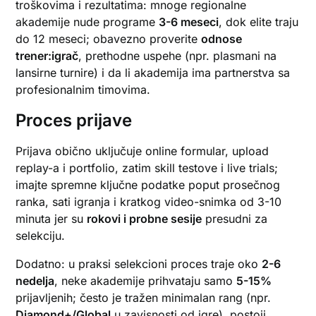
troškovima i rezultatima: mnoge regionalne
akademije nude programe
3-6 meseci
, dok elite traju
do 12 meseci; obavezno proverite
odnose
trener:igrač
, prethodne uspehe (npr. plasmani na
lansirne turnire) i da li akademija ima partnerstva sa
profesionalnim timovima.
Proces prijave
Prijava obično uključuje online formular, upload
replay-a i portfolio, zatim skill testove i live trials;
imajte spremne ključne podatke poput prosečnog
ranka, sati igranja i kratkog video-snimka od 3-10
minuta jer su
rokovi i probne sesije
presudni za
selekciju.
Dodatno: u praksi selekcioni proces traje oko
2-6
nedelja
, neke akademije prihvataju samo
5-15%
prijavljenih; često je tražen minimalan rang (npr.
Diamond+/Global
u zavisnosti od igre), postoji