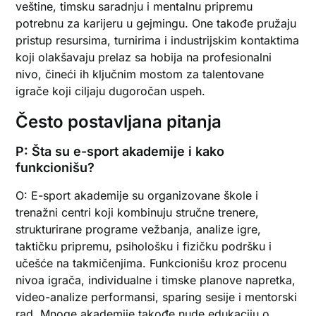
veštine, timsku saradnju i mentalnu pripremu
potrebnu za karijeru u gejmingu. One takođe pružaju
pristup resursima, turnirima i industrijskim kontaktima
koji olakšavaju prelaz sa hobija na profesionalni
nivo, čineći ih ključnim mostom za talentovane
igrače koji ciljaju dugoročan uspeh.
Često postavljana pitanja
P: Šta su e-sport akademije i kako
funkcionišu?
O: E-sport akademije su organizovane škole i
trenažni centri koji kombinuju stručne trenere,
strukturirane programe vežbanja, analize igre,
taktičku pripremu, psihološku i fizičku podršku i
učešće na takmičenjima. Funkcionišu kroz procenu
nivoa igrača, individualne i timske planove napretka,
video-analize performansi, sparing sesije i mentorski
rad. Mnoge akademije takođe nude edukaciju o