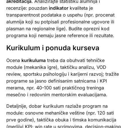
akreditacija
. Analizirajte statistiku alumnija i
recenzije: pouzdan
indikator
kvaliteta je
transparentnost podataka o uspehu (npr. procenat
alumnija koji su potpisali profesionalne ugovore ili
plasman na regionalne lige). Budite oprezni kod
programa koji nemaju jasne reference ili rezultate.
Kurikulum i ponuda kurseva
Ocena
kurikuluma
treba da obuhvati tehničke
module (mekanika igre), taktičku analizu, VOD
review, sportsku psihologiju i karijerni razvoj; tražite
programe sa jasno definisanim satnicama i KPI
merama, npr. 40-100 sati praktičnog treninga
mesečno i redovnim mentorskim evaluacijama.
Detaljnije, dobar kurikulum razlaže program na
module: osnovne mehaničke veštine (npr. 120 sati
prve godine), taktička obuka i timska komunikacija
(merljivi KPI: win rate u scrimovima, decision-making