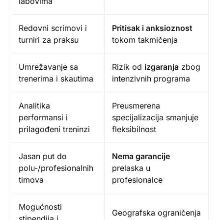
labovima
Redovni scrimovi i
Pritisak i anksioznost
turniri za praksu
tokom takmičenja
Umrežavanje sa
Rizik od
izgaranja
zbog
trenerima i skautima
intenzivnih programa
Analitika
Preusmerena
performansi i
specijalizacija smanjuje
prilagođeni treninzi
fleksibilnost
Jasan put do
Nema garancije
polu-/profesionalnih
prelaska u
timova
profesionalce
Mogućnosti
Geografska ograničenja
stipendija i