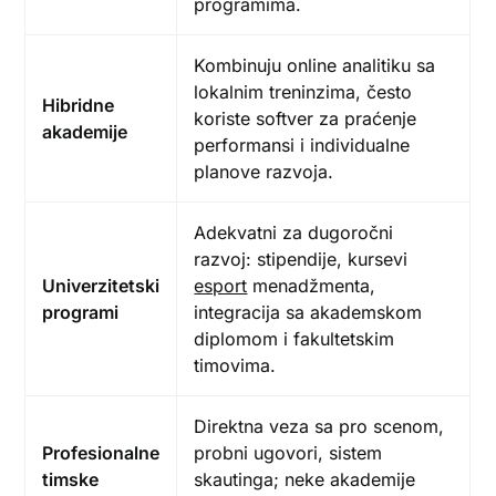
programima.
Kombinuju online analitiku sa
lokalnim treninzima, često
Hibridne
koriste softver za praćenje
akademije
performansi i individualne
planove razvoja.
Adekvatni za dugoročni
razvoj: stipendije, kursevi
Univerzitetski
esport
menadžmenta,
programi
integracija sa akademskom
diplomom i fakultetskim
timovima.
Direktna veza sa pro scenom,
Profesionalne
probni ugovori, sistem
timske
skautinga; neke akademije