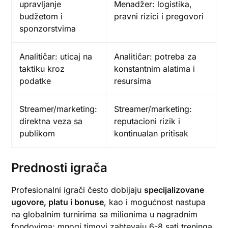
upravljanje
Menadžer: logistika,
budžetom i
pravni rizici i pregovori
sponzorstvima
Analitičar: uticaj na
Analitičar: potreba za
taktiku kroz
konstantnim alatima i
podatke
resursima
Streamer/marketing:
Streamer/marketing:
direktna veza sa
reputacioni rizik i
publikom
kontinualan pritisak
Prednosti igrača
Profesionalni igrači često dobijaju
specijalizovane
ugovore, platu i bonuse
, kao i mogućnost nastupa
na globalnim turnirima sa milionima u nagradnim
fondovima; mnogi timovi zahtevaju 6-8 sati treninga