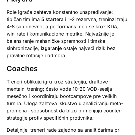
Role igrača zahteva konstantno unapređivanje:
tipičan tim ima
5 startera
i 1-2 rezervna, treninzi traju
4-8 sati dnevno, a performans meri se kroz KDA,
win-rate i komunikacione metrike. Najvažnije je
balansiranje mehaničke spremnosti i timske
sinhronizacije;
izgaranje
ostaje najveći rizik bez
pravilne rotacije i odmora.
Coaches
Treneri oblikuju igru kroz strategiju, draftove i
mentalni trening; često vode 10-20 VOD-sesija
mesečno i koordiniraju bootcampove pre velikih
turnira. Uloga zahteva iskustvo u analiziranju meta-
promena i sposobnost da brzo primenjuju counter-
strategije protiv specifičnih protivnika.
Detaljnije, treneri rade zajedno sa analitičarima pri