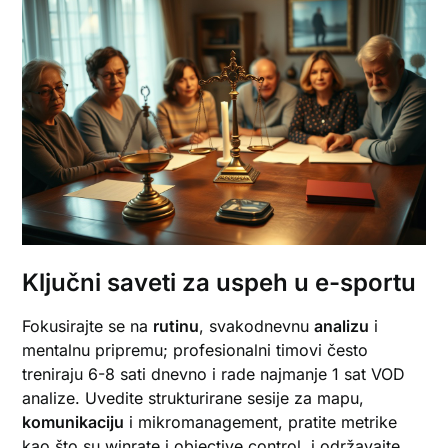
Ključni saveti za uspeh u e-sportu
Fokusirajte se na
rutinu
, svakodnevnu
analizu
i
mentalnu pripremu; profesionalni timovi često
treniraju 6-8 sati dnevno i rade najmanje 1 sat VOD
analize. Uvedite strukturirane sesije za mapu,
komunikaciju
i mikromanagement, pratite metrike
kao što su winrate i objective control, i održavajte