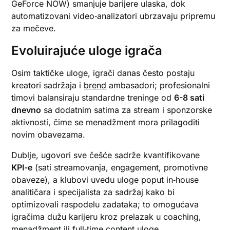
GeForce NOW) smanjuje barijere ulaska, dok
automatizovani video‑analizatori ubrzavaju pripremu
za mečeve.
Evoluirajuće uloge igrača
Osim taktičke uloge, igrači danas često postaju
kreatori sadržaja i
brend
ambasadori; profesionalni
timovi balansiraju standardne treninge od
6-8 sati
dnevno
sa dodatnim satima za stream i sponzorske
aktivnosti, čime se menadžment mora prilagoditi
novim obavezama.
Dublje, ugovori sve češće sadrže kvantifikovane
KPI-e
(sati streamovanja, engagement, promotivne
obaveze), a klubovi uvedu uloge poput in‑house
analitičara i specijalista za sadržaj kako bi
optimizovali raspodelu zadataka; to omogućava
igračima dužu karijeru kroz prelazak u coaching,
menadžment ili full‑time content uloge.