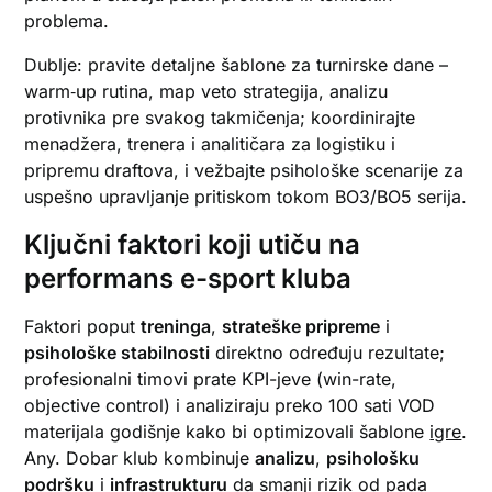
problema.
Dublje: pravite detaljne šablone za turnirske dane –
warm‑up rutina, map veto strategija, analizu
protivnika pre svakog takmičenja; koordinirajte
menadžera, trenera i analitičara za logistiku i
pripremu draftova, i vežbajte psihološke scenarije za
uspešno upravljanje pritiskom tokom BO3/BO5 serija.
Ključni faktori koji utiču na
performans e-sport kluba
Faktori poput
treninga
,
strateške pripreme
i
psihološke stabilnosti
direktno određuju rezultate;
profesionalni timovi prate KPI-jeve (win-rate,
objective control) i analiziraju preko 100 sati VOD
materijala godišnje kako bi optimizovali šablone
igre
.
Any. Dobar klub kombinuje
analizu
,
psihološku
podršku
i
infrastrukturu
da smanji rizik od pada