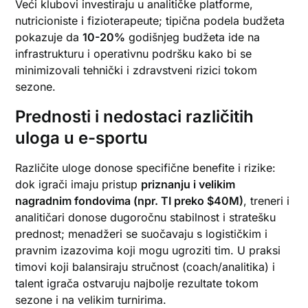
Veći klubovi investiraju u analitičke platforme,
nutricioniste i fizioterapeute; tipična podela budžeta
pokazuje da
10-20%
godišnjeg budžeta ide na
infrastrukturu i operativnu podršku kako bi se
minimizovali tehnički i zdravstveni rizici tokom
sezone.
Prednosti i nedostaci različitih
uloga u e-sportu
Različite uloge donose specifične benefite i rizike:
dok igrači imaju pristup
priznanju i velikim
nagradnim fondovima (npr. TI preko $40M)
, treneri i
analitičari donose dugoročnu stabilnost i stratešku
prednost; menadžeri se suočavaju s logističkim i
pravnim izazovima koji mogu ugroziti tim. U praksi
timovi koji balansiraju stručnost (coach/analitika) i
talent igrača ostvaruju najbolje rezultate tokom
sezone i na velikim turnirima.