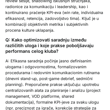
review sesije, shadowing iskusnijih stručnjaka,
radionice za komunikaciju i leadership, kao i
kontinuirano praćenje KPI-eva (win rate, individualna
efikasnost, retencija, zadovoljstvo tima). Ključ je u
kombinaciji objektivnih metrika i subjektivnih
procena kulture uklapanja.
Q: Kako optimizovati saradnju između
različitih uloga i koje prakse poboljšavaju
performans celog kluba?
A: Efikasna saradnja počinje jasno definisanim
ulogama i odgovornostima, formalizovanim
procedurama i redovnim komunikacionim rutinama
(dnevni stand-up, post-game debrief, sedmični
planning). Preporučene prakse uključuju: upotrebu
centralizovanih alata za planiranje i analizu (project
management, VOD platforme, shared
dokumentacija), formalne KPI-jeve za svaku ulogu
(npr. preciznost za igrače, korekcije strategije za