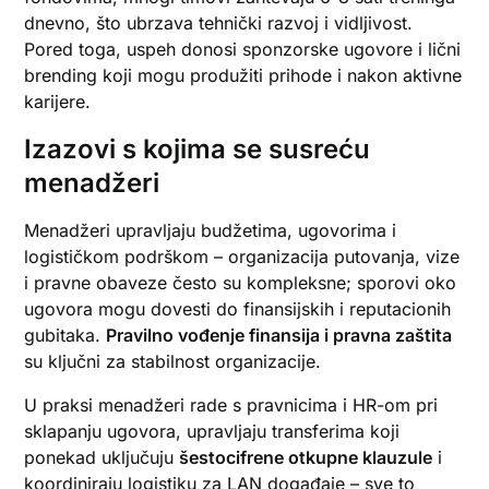
dnevno, što ubrzava tehnički razvoj i vidljivost.
Pored toga, uspeh donosi sponzorske ugovore i lični
brending koji mogu produžiti prihode i nakon aktivne
karijere.
Izazovi s kojima se susreću
menadžeri
Menadžeri upravljaju budžetima, ugovorima i
logističkom podrškom – organizacija putovanja, vize
i pravne obaveze često su kompleksne; sporovi oko
ugovora mogu dovesti do finansijskih i reputacionih
gubitaka.
Pravilno vođenje finansija i pravna zaštita
su ključni za stabilnost organizacije.
U praksi menadžeri rade s pravnicima i HR-om pri
sklapanju ugovora, upravljaju transferima koji
ponekad uključuju
šestocifrene otkupne klauzule
i
koordiniraju logistiku za LAN događaje – sve to