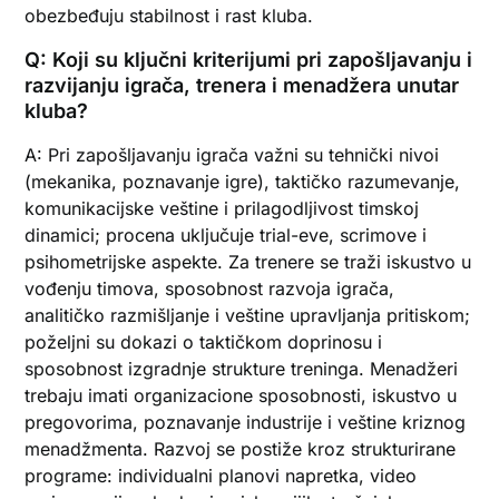
obezbeđuju stabilnost i rast kluba.
Q: Koji su ključni kriterijumi pri zapošljavanju i
razvijanju igrača, trenera i menadžera unutar
kluba?
A: Pri zapošljavanju igrača važni su tehnički nivoi
(mekanika, poznavanje igre), taktičko razumevanje,
komunikacijske veštine i prilagodljivost timskoj
dinamici; procena uključuje trial-eve, scrimove i
psihometrijske aspekte. Za trenere se traži iskustvo u
vođenju timova, sposobnost razvoja igrača,
analitičko razmišljanje i veštine upravljanja pritiskom;
poželjni su dokazi o taktičkom doprinosu i
sposobnost izgradnje strukture treninga. Menadžeri
trebaju imati organizacione sposobnosti, iskustvo u
pregovorima, poznavanje industrije i veštine kriznog
menadžmenta. Razvoj se postiže kroz strukturirane
programe: individualni planovi napretka, video