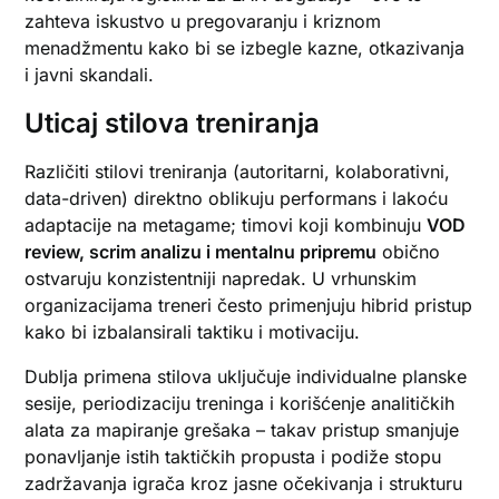
zahteva iskustvo u pregovaranju i kriznom
menadžmentu kako bi se izbegle kazne, otkazivanja
i javni skandali.
Uticaj stilova treniranja
Različiti stilovi treniranja (autoritarni, kolaborativni,
data-driven) direktno oblikuju performans i lakoću
adaptacije na metagame; timovi koji kombinuju
VOD
review, scrim analizu i mentalnu pripremu
obično
ostvaruju konzistentniji napredak. U vrhunskim
organizacijama treneri često primenjuju hibrid pristup
kako bi izbalansirali taktiku i motivaciju.
Dublja primena stilova uključuje individualne planske
sesije, periodizaciju treninga i korišćenje analitičkih
alata za mapiranje grešaka – takav pristup smanjuje
ponavljanje istih taktičkih propusta i podiže stopu
zadržavanja igrača kroz jasne očekivanja i strukturu