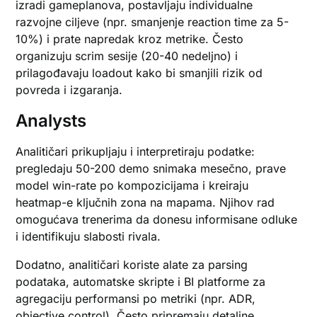
izradi gameplanova, postavljaju individualne
razvojne ciljeve (npr. smanjenje reaction time za 5-
10%) i prate napredak kroz metrike. Često
organizuju scrim sesije (20-40 nedeljno) i
prilagođavaju loadout kako bi smanjili rizik od
povreda i izgaranja.
Analysts
Analitičari prikupljaju i interpretiraju podatke:
pregledaju 50-200 demo snimaka mesečno, prave
model win-rate po kompozicijama i kreiraju
heatmap-e ključnih zona na mapama. Njihov rad
omogućava trenerima da donesu informisane odluke
i identifikuju slabosti rivala.
Dodatno, analitičari koriste alate za parsing
podataka, automatske skripte i BI platforme za
agregaciju performansi po metriki (npr. ADR,
objective control). Često pripremaju detaljne