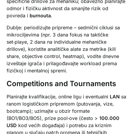
specifične drillove za mehaniku; obavezno planirajte
odmor i fizičku aktivnost da smanjite rizik od
povreda i
burnouta
.
Dublje: periodizujte pripreme – sedmični ciklusi sa
mikrociljevima (npr. 3 dana fokus na taktičke
set‑playe, 2 dana na individualne mehaničke
drillove), koristite analitičke alate za metrike (kill
share, objective control, heatmap), vodite dnevne
izveštaje igrača i prilagođavajte workload prema
fizičkoj i mentalnoj spremi.
Competitions and Tournaments
Planirajte kvalifikacije, online ligu i eventualni
LAN
sa
ranom logističkom pripremom (putovanja, vize,
bootcamp); uzimajte u obzir formate
(BO1/BO3/BO5), prize pool‑ove (često >
100.000
USD
kod većih događaja) i potrebu za kriznim
planom u slučaju patch promena ili tehničkih