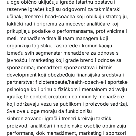
uloge obično uključuju igrače (startnu postavu i
rezervne igrače) koji su odgovorni za takmičarski
učinak; trenere i head-coacha koji oblikuju strategiju,
taktički rad i pripremu za mečeve; analitičare koji
prikupljaju podatke o performansama, protivnicima i
meti; menadžere tima ili team managera koji
organizuju logistiku, rasporede i komunikaciju
između svih segmenata; menadžere za odnose s
javnošću i marketing koji grade brend i odnose sa
sponzorima; menadžere sponzorstava i biznis
development koji obezbeđuju finansijska sredstva i
partnerstva; fizioterapeute/health-coach-e i sportske
psihologe koji brinu o fizičkom i mentalnom zdravlju
igrača; te content creatore i community menadžere
koji održavaju vezu sa publikom i proizvode sadržaj.
Sve ove uloge moraju da funkcionišu
sinhronizovano: igrači i treneri kreiraju taktički
proizvod, analitičari i medicinsko osoblje optimizuju
performans, dok menadžment, marketing i sponzori