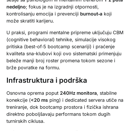
nedeljno
; fokus je na izgradnji otpornosti,
kontrolisanju emocija i prevenciji
burnout‑a
koji
može skratiti karijeru.
U praksi, programi mentalne pripreme uključuju CBM
(cognitive behavioral) tehnike, simulacije visokog
pritiska (best-of‑5 bootcamp scenariji) i praćenje
kvaliteta sna-klubovi koji ovo sistematski primenjuju
beleže manji broj roster promena tokom sezone i
brže povratke na formu.
Infrastruktura i podrška
Osnovna oprema poput
240Hz monitora
, stabilne
konekcije (
<20 ms
ping) i dedicated servera utiče na
treniranje, dok bootcamp prostora i fizička ishrana
direktno poboljšavaju performans tokom dugih
turnirskih ciklusa.