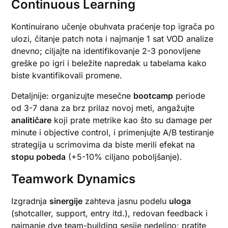
Continuous Learning
Kontinuirano učenje obuhvata praćenje top igrača po
ulozi, čitanje patch nota i najmanje 1 sat VOD analize
dnevno; ciljajte na identifikovanje 2-3 ponovljene
greške po igri i beležite napredak u tabelama kako
biste kvantifikovali promenе.
Detaljnije: organizujte mesečne
bootcamp
periode
od 3-7 dana za brz prilaz novoj meti, angažujte
analitičare
koji prate metrike kao što su damage per
minute i objective control, i primenjujte A/B testiranje
strategija u scrimovima da biste merili efekat na
stopu pobeda
(+5-10% ciljano poboljšanje).
Teamwork Dynamics
Izgradnja
sinergije
zahteva jasnu podelu
uloga
(shotcaller, support, entry itd.), redovan feedback i
najmanje dve team-building sesije nedeljno; pratite