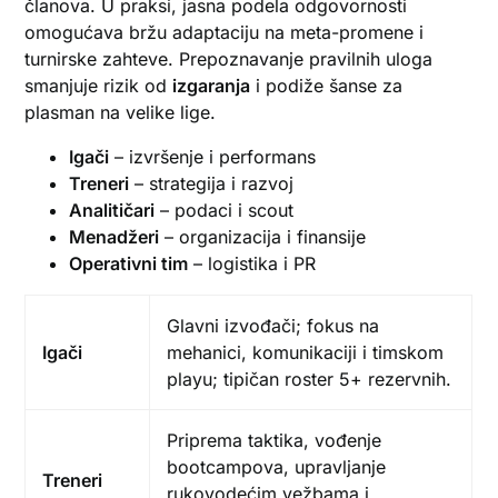
članova. U praksi, jasna podela odgovornosti
omogućava bržu adaptaciju na meta-promene i
turnirske zahteve. Prepoznavanje pravilnih uloga
smanjuje rizik od
izgaranja
i podiže šanse za
plasman na velike lige.
Igаči
– izvršenje i performans
Treneri
– strategija i razvoj
Analitičari
– podaci i scout
Menadžeri
– organizacija i finansije
Operativni tim
– logistika i PR
Glavni izvođači; fokus na
Igаči
mehanici, komunikaciji i timskom
playu; tipičan roster 5+ rezervnih.
Priprema taktika, vođenje
bootcampova, upravljanje
Treneri
rukovodećim vežbama i