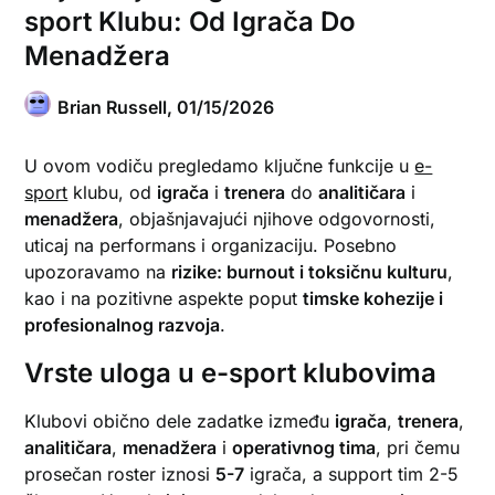
sport Klubu: Od Igrača Do
Menadžera
Brian Russell,
01/15/2026
U ovom vodiču pregledamo ključne funkcije u
e-
sport
klubu, od
igrača
i
trenera
do
analitičara
i
menadžera
, objašnjavajući njihove odgovornosti,
uticaj na performans i organizaciju. Posebno
upozoravamo na
rizike: burnout i toksičnu kulturu
,
kao i na pozitivne aspekte poput
timske kohezije i
profesionalnog razvoja
.
Vrste uloga u e-sport klubovima
Klubovi obično dele zadatke između
igrača
,
trenera
,
analitičara
,
menadžera
i
operativnog tima
, pri čemu
prosečan roster iznosi
5-7
igrača, a support tim 2-5