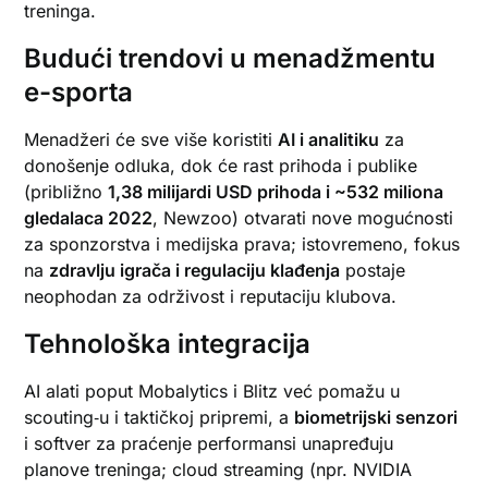
treninga.
Budući trendovi u menadžmentu
e-sporta
Menadžeri će sve više koristiti
AI i analitiku
za
donošenje odluka, dok će rast prihoda i publike
(približno
1,38 milijardi USD prihoda i ~532 miliona
gledalaca 2022
, Newzoo) otvarati nove mogućnosti
za sponzorstva i medijska prava; istovremeno, fokus
na
zdravlju igrača i regulaciju klađenja
postaje
neophodan za održivost i reputaciju klubova.
Tehnološka integracija
AI alati poput Mobalytics i Blitz već pomažu u
scouting‑u i taktičkoj pripremi, a
biometrijski senzori
i softver za praćenje performansi unapređuju
planove treninga; cloud streaming (npr. NVIDIA