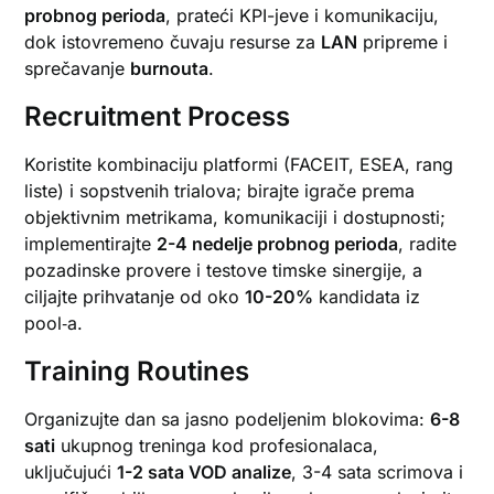
probnog perioda
, prateći KPI-jeve i komunikaciju,
dok istovremeno čuvaju resurse za
LAN
pripreme i
sprečavanje
burnouta
.
Recruitment Process
Koristite kombinaciju platformi (FACEIT, ESEA, rang
liste) i sopstvenih trialova; birajte igrače prema
objektivnim metrikama, komunikaciji i dostupnosti;
implementirajte
2-4 nedelje probnog perioda
, radite
pozadinske provere i testove timske sinergije, a
ciljajte prihvatanje od oko
10-20%
kandidata iz
pool‑a.
Training Routines
Organizujte dan sa jasno podeljenim blokovima:
6-8
sati
ukupnog treninga kod profesionalaca,
uključujući
1-2 sata VOD analize
, 3-4 sata scrimova i