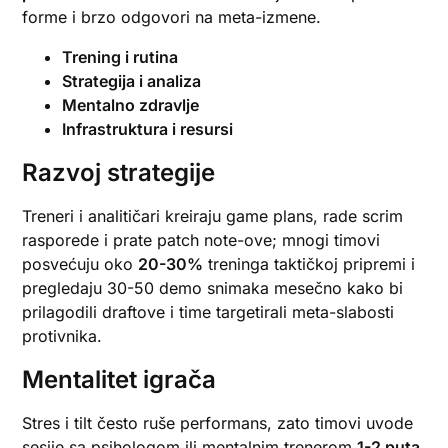
forme i brzo odgovori na meta-izmene.
Trening i rutina
Strategija i analiza
Mentalno zdravlje
Infrastruktura i resursi
Razvoj strategije
Treneri i analitičari kreiraju game plans, rade scrim
rasporede i prate patch note-ove; mnogi timovi
posvećuju oko
20-30%
treninga taktičkoj pripremi i
pregledaju 30-50 demo snimaka mesečno kako bi
prilagodili draftove i time targetirali meta-slabosti
protivnika.
Mentalitet igrača
Stres i tilt često ruše performans, zato timovi uvode
sesije sa psihologom ili mentalnim trenerom
1-2 puta