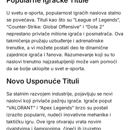
Popularne Igračke Titule
U svetu e-sporta, popularnost igraćih naslova stalno
se povećava. Tituli kao što su “League of Legends”,
“Counter-Strike: Global Offensive” i “Dota 2”
neprestano privlače milione igrača i posmatrača. Ova
takmičenja pružaju uzbuđenje i adrenalinske
trenutke, a vi možete postati deo te dinamične
zajednice igrača i fanova. Razumevanje koji su to
naslovi trenutno najzastupljeniji može vam pomoći
da se bolje uklopite u svet e-sporta.
Novo Usponuće Tituli
Sa stalnim razvojem industrije, pojavljuju se novi
naslovi koji privlače pažnju igrača. Igrače poput
“VALORANT” i “Apex Legends” brzo su postali
izrazito popularni, nudeći inovativne mehanike i
taktičku igru. Ove igre otvaraju vrata novim
rivalstvima i šampionima, čineći ih izuzetno