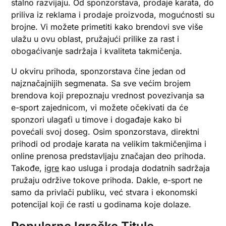
stalno razvijaju. Od sponzorstava, prodaje karata, do
priliva iz reklama i prodaje proizvoda, mogućnosti su
brojne. Vi možete primetiti kako brendovi sve više
ulažu u ovu oblast, pružajući prilike za rast i
obogaćivanje sadržaja i kvaliteta takmičenja.
U okviru prihoda, sponzorstava čine jedan od
najznačajnijih segmenata. Sa sve većim brojem
brendova koji prepoznaju vrednost povezivanja sa
e-sport zajednicom, vi možete očekivati da će
sponzori ulagaťi u timove i događaje kako bi
povećali svoj doseg. Osim sponzorstava, direktni
prihodi od prodaje karata na velikim takmičenjima i
online prenosa predstavljaju značajan deo prihoda.
Takođe,
igre
kao usluga i prodaja dodatnih sadržaja
pružaju održive tokove prihoda. Dakle, e-sport ne
samo da privlači publiku, već stvara i ekonomski
potencijal koji će rasti u godinama koje dolaze.