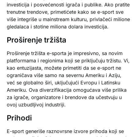
investicija i posvećenosti igrača i publike. Ako pratite
trenutne trendove, primetićete kako se e-sport sve
više integriše u mainstream kulturu, privlačeći milione
gledalaca i stotine miliona dolara investicija.
Proširenje tržišta
Proširenje tržišta e-sporta je impresivno, sa novim
platformama i regionima koji se priključuju tržistu. Vi,
kao entuzijasta, možete primetiti da se e-sport ne
ograničava više samo na severnu Ameriku i Aziju,
već se globalno širi, uključujući Evropu i Latinsku
Ameriku. Ova diverzifikacija omogućava više prilika
za igrače, organizatore i brendove da učestvuju u
ovoj uzbudljivoj industriji.
Prihodi
E-sport generiše raznovrsne izvore prihoda koji se