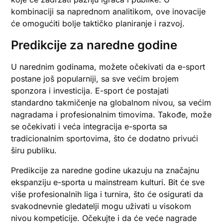
kombinaciji sa naprednom analitikom, ove inovacije
će omogućiti bolje taktičko planiranje i razvoj.
Predikcije za naredne godine
U narednim godinama, možete očekivati da e-sport
postane još popularniji, sa sve većim brojem
sponzora i investicija. E-sport će postajati
standardno takmičenje na globalnom nivou, sa većim
nagradama i profesionalnim timovima. Takođe, može
se očekivati i veća integracija e-sporta sa
tradicionalnim sportovima, što će dodatno privući
širu publiku.
Predikcije za naredne godine ukazuju na značajnu
ekspanziju e-sporta u mainstream kulturi. Bit će sve
više profesionalnih liga i turnira, što će osigurati da
svakodnevnie gledatelji mogu uživati u visokom
nivou kompeticije. Očekujte i da će veće nagrade