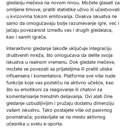
gledanju mečeva na novom nivou. Možete glasati za
omiljene timove, pratiti statistike uživo ili učestvovati
u kvizovima tokom emitovanja. Ovakva iskustva ne
samo da omogućavaju bolje razumevanje igre, već i
jačaju povezanost između vas i drugih gledalaca,
kao i samih igrača.
Interaktivno gledanje takođe uključuje integraciju
društvenih mreža, što omogućava da delite svoja
iskustva u realnom vremenu. Dok gledate mečeve,
možete se povezati sa prijateljima ili pratiti utiske
influensera i komentatora. Platforme sve više nude
funkcije koje vas podstiču na aktivno učešće, kao
što su emotikoni za reagovanje ili chatovi za
komentarisanje trenutnih dešavanja. Ovi alati čine
gledanje uzbudljivijim i pružaju dodatnu dimenziju
vašem iskustvu. Tako postajete više od pasivnog
posmatrača; postavljate se na mesto aktivnog
učesnika u svetu e-sporta.