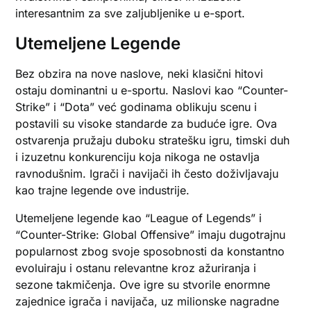
interesantnim za sve zaljubljenike u e-sport.
Utemeljene Legende
Bez obzira na nove naslove, neki klasični hitovi
ostaju dominantni u e-sportu. Naslovi kao “Counter-
Strike” i “Dota” već godinama oblikuju scenu i
postavili su visoke standarde za buduće igre. Ova
ostvarenja pružaju duboku stratešku igru, timski duh
i izuzetnu konkurenciju koja nikoga ne ostavlja
ravnodušnim. Igrači i navijači ih često doživljavaju
kao trajne legende ove industrije.
Utemeljene legende kao “League of Legends” i
“Counter-Strike: Global Offensive” imaju dugotrajnu
popularnost zbog svoje sposobnosti da konstantno
evoluiraju i ostanu relevantne kroz ažuriranja i
sezone takmičenja. Ove igre su stvorile enormne
zajednice igrača i navijača, uz milionske nagradne