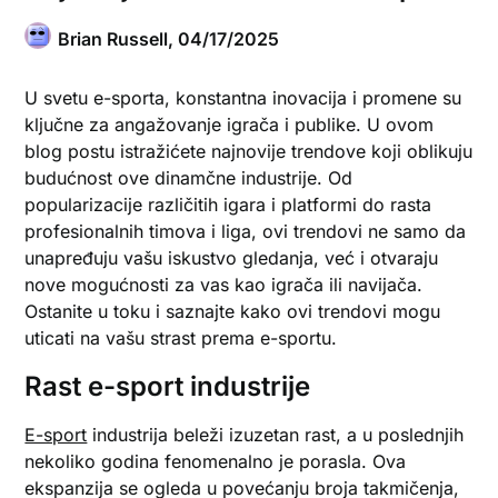
Brian Russell,
04/17/2025
U svetu e-sporta, konstantna inovacija i promene su
ključne za angažovanje igrača i publike. U ovom
blog postu istražićete najnovije trendove koji oblikuju
budućnost ove dinamčne industrije. Od
popularizacije različitih igara i platformi do rasta
profesionalnih timova i liga, ovi trendovi ne samo da
unapređuju vašu iskustvo gledanja, već i otvaraju
nove mogućnosti za vas kao igrača ili navijača.
Ostanite u toku i saznajte kako ovi trendovi mogu
uticati na vašu strast prema e-sportu.
Rast e-sport industrije
E-sport
industrija beleži izuzetan rast, a u poslednjih
nekoliko godina fenomenalno je porasla. Ova
ekspanzija se ogleda u povećanju broja takmičenja,