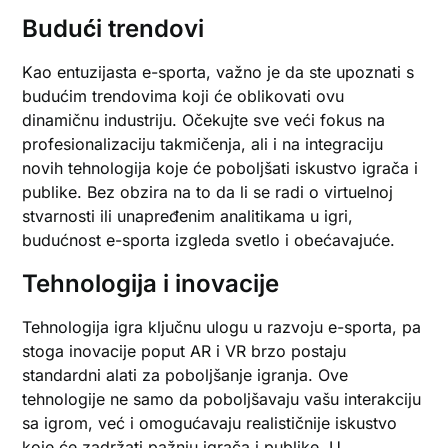
Budući trendovi
Kao entuzijasta e-sporta, važno je da ste upoznati s
budućim trendovima koji će oblikovati ovu
dinamičnu industriju. Očekujte sve veći fokus na
profesionalizaciju takmičenja, ali i na integraciju
novih tehnologija koje će poboljšati iskustvo igrača i
publike. Bez obzira na to da li se radi o virtuelnoj
stvarnosti ili unapređenim analitikama u igri,
budućnost e-sporta izgleda svetlo i obećavajuće.
Tehnologija i inovacije
Tehnologija igra ključnu ulogu u razvoju e-sporta, pa
stoga inovacije poput AR i VR brzo postaju
standardni alati za poboljšanje igranja. Ove
tehnologije ne samo da poboljšavaju vašu interakciju
sa igrom, već i omogućavaju realističnije iskustvo
koje će zadržati pažnju igrača i publike. U