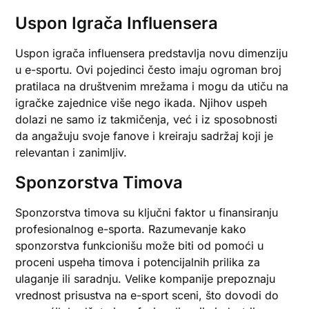
Uspon Igrača Influensera
Uspon igrača influensera predstavlja novu dimenziju
u e-sportu. Ovi pojedinci često imaju ogroman broj
pratilaca na društvenim mrežama i mogu da utiču na
igračke zajednice više nego ikada. Njihov uspeh
dolazi ne samo iz takmičenja, već i iz sposobnosti
da angažuju svoje fanove i kreiraju sadržaj koji je
relevantan i zanimljiv.
Sponzorstva Timova
Sponzorstva timova su ključni faktor u finansiranju
profesionalnog e-sporta. Razumevanje kako
sponzorstva funkcionišu može biti od pomoći u
proceni uspeha timova i potencijalnih prilika za
ulaganje ili saradnju. Velike kompanije prepoznaju
vrednost prisustva na e-sport sceni, što dovodi do