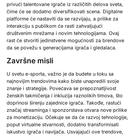
privući talentovane igrače iz različitih delova sveta,
čime će se dodatno diversifikovati scena. Digitalne
platforme će nastaviti da se razvijaju, a prilike za
interakciju s publikom će rasti zahvaljujući
društvenim mrežama i novim tehnologijama. Ovaj
rast će stvoriti jedinstvene mogućnosti za brendove
da se povežu s generacijama igrača i gledalaca.
Završne misli
U svetu e-sporta, važno je da budete u toku sa
najnovijim trendovima kako biste unapredili svoje
znanje i strategije. Povećava se prepoznatljivost
ženskih takmičenja i inkluzija raznolikih timova, što
doprinosi širenju zajednice igrača. Takođe, rastući
značaj streaminga i sponzorstava otvara nove prilike
za monetizaciju. Očekuje se da će razvoj tehnologije,
poput virtualne stvarnosti, dodatno transformisati
iskustvo igrača i navijača. Usvajajući ove trendove,