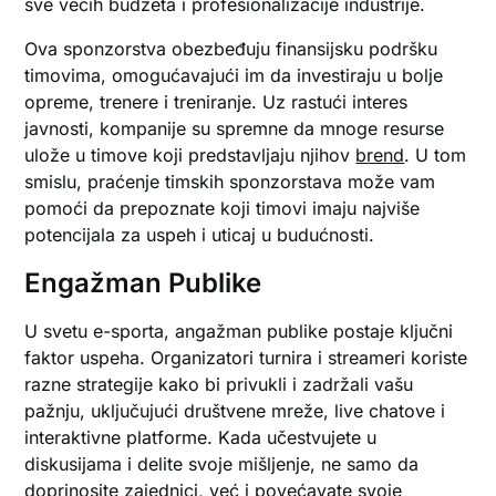
sve većih budžeta i profesionalizacije industrije.
Ova sponzorstva obezbeđuju finansijsku podršku
timovima, omogućavajući im da investiraju u bolje
opreme, trenere i treniranje. Uz rastući interes
javnosti, kompanije su spremne da mnoge resurse
ulože u timove koji predstavljaju njihov
brend
. U tom
smislu, praćenje timskih sponzorstava može vam
pomoći da prepoznate koji timovi imaju najviše
potencijala za uspeh i uticaj u budućnosti.
Engažman Publike
U svetu e-sporta, angažman publike postaje ključni
faktor uspeha. Organizatori turnira i streameri koriste
razne strategije kako bi privukli i zadržali vašu
pažnju, uključujući društvene mreže, live chatove i
interaktivne platforme. Kada učestvujete u
diskusijama i delite svoje mišljenje, ne samo da
doprinosite zajednici, već i povećavate svoje