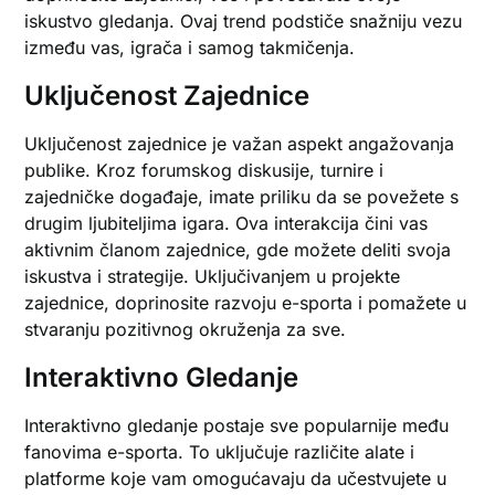
iskustvo gledanja. Ovaj trend podstiče snažniju vezu
između vas, igrača i samog takmičenja.
Uključenost Zajednice
Uključenost zajednice je važan aspekt angažovanja
publike. Kroz forumskog diskusije, turnire i
zajedničke događaje, imate priliku da se povežete s
drugim ljubiteljima igara. Ova interakcija čini vas
aktivnim članom zajednice, gde možete deliti svoja
iskustva i strategije. Uključivanjem u projekte
zajednice, doprinosite razvoju e-sporta i pomažete u
stvaranju pozitivnog okruženja za sve.
Interaktivno Gledanje
Interaktivno gledanje postaje sve popularnije među
fanovima e-sporta. To uključuje različite alate i
platforme koje vam omogućavaju da učestvujete u