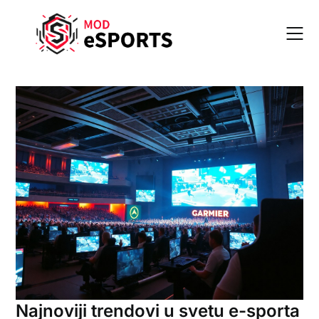
Skip
to
content
Najnoviji trendovi u svetu e-sporta