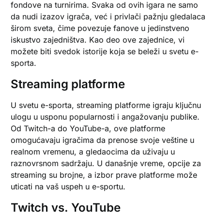
fondove na turnirima. Svaka od ovih igara ne samo
da nudi izazov igrača, već i privlači pažnju gledalaca
širom sveta, čime povezuje fanove u jedinstveno
iskustvo zajedništva. Kao deo ove zajednice, vi
možete biti svedok istorije koja se beleži u svetu e-
sporta.
Streaming platforme
U svetu e-sporta, streaming platforme igraju ključnu
ulogu u usponu popularnosti i angažovanju publike.
Od Twitch-a do YouTube-a, ove platforme
omogućavaju igračima da prenose svoje veštine u
realnom vremenu, a gledaocima da uživaju u
raznovrsnom sadržaju. U današnje vreme, opcije za
streaming su brojne, a izbor prave platforme može
uticati na vaš uspeh u e-sportu.
Twitch vs. YouTube