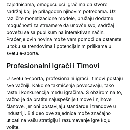
zajednicama, omogućujući igračima da stvore
sadržaj koji je prilagođen njihovim potrebama. Uz
različite monetizacione modele, pružaju dodatne
mogućnosti za streamere da unovče svoj sadržaj i
povežu se sa publikum na interaktivan način.
Praćenje ovih novina može vam pomoći da ostanete
u toku sa trendovima i potencijalnim prilikama u
svetu e-sporta.
Profesionalni Igrači i Timovi
U svetu e-sporta, profesionalni igrači i timovi postaju
sve važniji. Kako se takmičenja povećavaju, tako
raste i konkurencija među igračima. S obzirom na to,
važno je da pratite najuspešnije timove i njihove
članove, jer oni postavljaju standarde i trendove u
industriji. Biti deo ove zajednice može značajno
uticati na vašu stratigiju i razumevanje igre koju
volite.