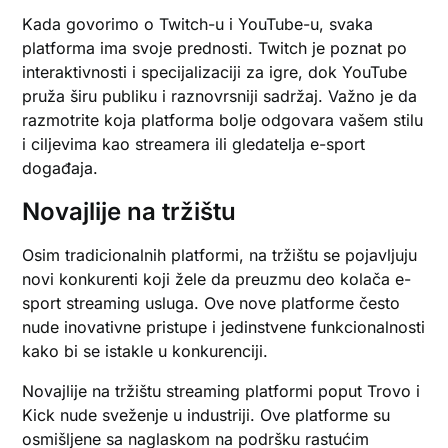
Kada govorimo o Twitch-u i YouTube-u, svaka
platforma ima svoje prednosti. Twitch je poznat po
interaktivnosti i specijalizaciji za igre, dok YouTube
pruža širu publiku i raznovrsniji sadržaj. Važno je da
razmotrite koja platforma bolje odgovara vašem stilu
i ciljevima kao streamera ili gledatelja e-sport
događaja.
Novajlije na tržištu
Osim tradicionalnih platformi, na tržištu se pojavljuju
novi konkurenti koji žele da preuzmu deo kolača e-
sport streaming usluga. Ove nove platforme često
nude inovativne pristupe i jedinstvene funkcionalnosti
kako bi se istakle u konkurenciji.
Novajlije na tržištu streaming platformi poput Trovo i
Kick nude sveženje u industriji. Ove platforme su
osmišljene sa naglaskom na podršku rastućim