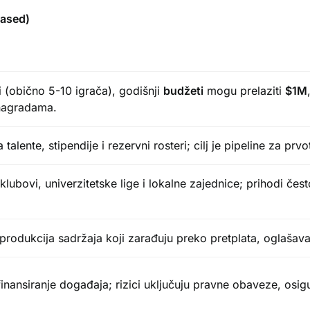
Based)
ri (obično 5-10 igrača), godišnji
budžeti
mogu prelaziti
$1M
 nagradama.
talente, stipendije i rezervni rosteri; cilj je pipeline za prv
klubovi, univerzitetske lige i lokalne zajednice; prihodi čes
 produkcija sadržaja koji zarađuju preko pretplata, oglašava
finansiranje događaja; rizici uključuju pravne obaveze, osigur