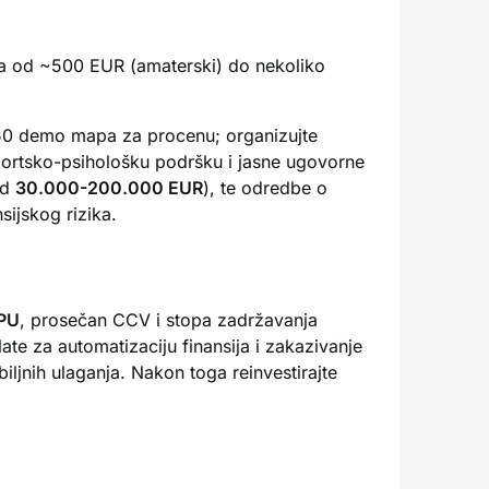
ira od ~500 EUR (amaterski) do nekoliko
30-50 demo mapa za procenu; organizujte
sportsko-psihološku podršku i jasne ugovorne
od
30.000-200.000 EUR
), te odredbe o
nsijskog rizika.
PU
, prosečan CCV i stopa zadržavanja
ate za automatizaciju finansija i zakazivanje
iljnih ulaganja. Nakon toga reinvestirajte