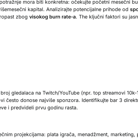
ne potražnje mora biti konkretna: očekujte početni mesečni
višemesečni kapital. Analizirajte potencijalne prihode od
sp
 propast zbog
visokog burn rate-a
. The ključni faktori su jas
 broj gledalaca na Twitch/YouTube (npr. top streamovi 10k-1
ovi često donose najviše sponzora. Identifikujte bar 3 direk
eve i predvideli prvu godinu rasta.
esečnim projekcijama: plata igrača, menadžment, marketing,