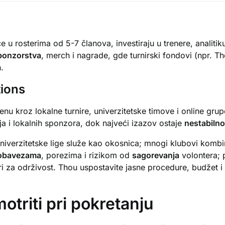
če u rosterima od 5-7 članova, investiraju u trenere, analit
ponzorstva
, merch i nagrade, gde turnirski fondovi (npr. Th
.
ions
nu kroz lokalne turnire, univerzitetske timove i online grup
ija i lokalnih sponzora, dok najveći izazov ostaje
nestabilno
 univerzitetske lige služe kao okosnica; mnogi klubovi kombi
 obavezama
, porezima i rizikom od
sagorevanja
volontera; 
neri za održivost. Thou uspostavite jasne procedure, budžet 
otriti pri pokretanju