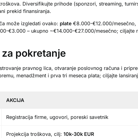
troškova. Diversifikujte prihode (sponzori, streaming, turni
ni prekid finansiranja.
ača može izgledati ovako:
plate
€8.000-€12.000/mesečno,
.000-€3.000 – ukupno ~€14.000-€27.000/mesečno; ciljajte 
 za pokretanje
strovanje pravnog lica, otvaranje poslovnog računa i pri
remu, menadžment i prva tri meseca plata; ciljajte lansiran
AKCIJA
Registracija firme, ugovori, poreski savetnik
Projekcija troškova, cilj:
10k-30k EUR