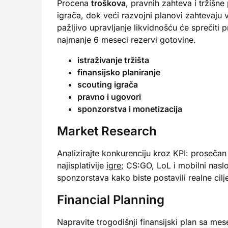
Procena
troškova
, pravnih zahteva i tržiš
igrača, dok veći razvojni planovi zahtevaju 
pažljivo upravljanje likvidnošću će sprečiti
najmanje 6 meseci rezervi gotovine.
istraživanje tržišta
finansijsko planiranje
scouting igrača
pravno i ugovori
sponzorstva i monetizacija
Market Research
Analizirajte konkurenciju kroz KPI: prosečan
najisplativije
igre
; CS:GO, LoL i mobilni nasl
sponzorstava kako biste postavili realne cilj
Financial Planning
Napravite trogodišnji finansijski plan sa m