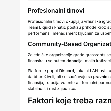
Profesionalni timovi
Profesionalni timovi okupljaju vrhunske igra
Team Liquid
i
Fnatic
postižu prihode kroz
s
performans i menadžment ključnim za uspeh
Community-Based Organizat
Zajedničke organizacije grade grassroots sce
finansiraju se putem
donacija
, malih kotizac
Platforme poput
Discord
, lokalni LAN-ovi i
da bi preživeli, ali se suočavaju sa
pravnim
finansija, rotacija volontera i formalni part
stabilnost i rast zajednice.
Faktori koje treba razm