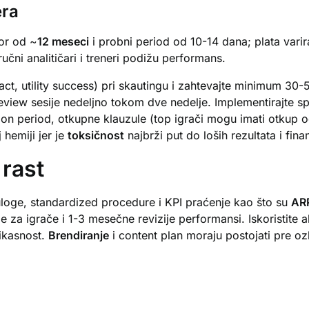
era
or od ~
12 meseci
i probni period od 10-14 dana; plata var
čni analitičari i treneri podižu performans.
mpact, utility success) pri skautingu i zahtevajte minimum 
eview sesije nedeljno tokom dve nedelje. Implementirajte 
tion period, otkupne klauzule (top igrači mogu imati otkup 
j hemiji jer je
toksičnost
najbrži put do loših rezultata i fina
 rast
uloge, standardized procedure i KPI praćenje kao što su
AR
za igrače i 1-3 mesečne revizije performansi. Iskoristite al
ikasnost.
Brendiranje
i content plan moraju postojati pre ozb