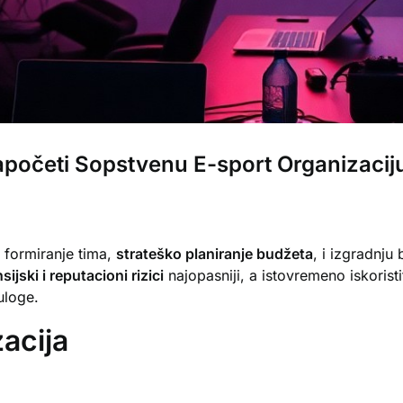
apočeti Sopstvenu E-sport Organizacij
 formiranje tima,
strateško planiranje budžeta
, i izgradnju
sijski i reputacioni rizici
najopasniji, a istovremeno iskorist
uloge.
acija