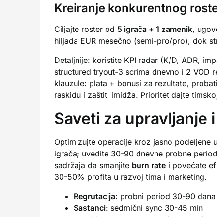
Kreiranje konkurentnog rost
Ciljajte roster od
5 igrača + 1 zamenik
, ugov
hiljada EUR mesečno (semi-pro/pro), dok stru
Detaljnije: koristite KPI radar (K/D, ADR, i
structured tryout-3 scrima dnevno i 2 VOD r
klauzule: plata + bonusi za rezultate, proba
raskidu i zaštiti imidža. Prioritet dajte timsko
Saveti za upravljanje i
Optimizujte operacije kroz jasno podeljene 
igrača; uvedite 30-90 dnevne probne periode 
sadržaja da smanjite
burn rate
i povećate ef
30-50% profita u razvoj tima i marketing.
Regrutacija
: probni period 30-90 dana
Sastanci
: sedmični sync 30-45 min