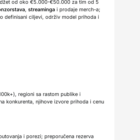
 budžet od oko €5.000-€50.000 za tim od 5
onzorstava
,
streaminga
i prodaje merch-a;
no definisani ciljevi, održiv model prihoda i
00k+), regioni sa rastom publike i
tna konkurenta, njihove izvore prihoda i cenu
 putovanja i porezi; preporučena rezerva