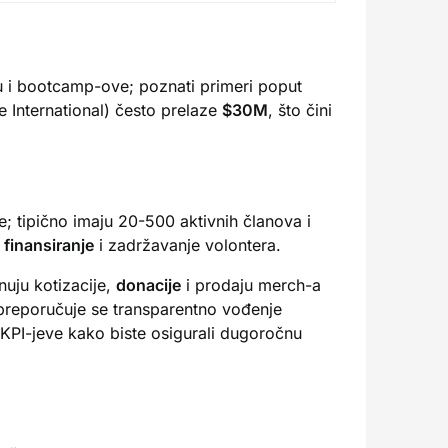
iku i bootcamp-ove; poznati primeri poput
e International) često prelaze
$30M
, što čini
e; tipično imaju 20-500 aktivnih članova i
 finansiranje
i zadržavanje volontera.
nuju kotizacije,
donacije
i prodaju merch-a
preporučuje se transparentno vođenje
i KPI-jeve kako biste osigurali dugoročnu